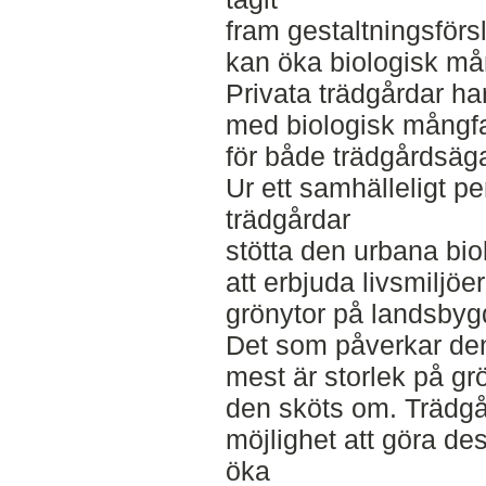
fram gestaltningsför
kan öka biologisk mån
Privata trädgårdar har
med biologisk mångfa
för både trädgårdsäga
Ur ett samhälleligt pe
trädgårdar
stötta den urbana bi
att erbjuda livsmiljö
grönytor på landsbyg
Det som påverkar de
mest är storlek på gr
den sköts om. Trädgå
möjlighet att göra de
öka