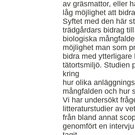
av gräsmattor, eller h
låg möjlighet att bid
Syftet med den här st
trädgårdars bidrag til
biologiska mångfald
möjlighet man som pri
bidra med ytterligare 
tätortsmiljö. Studien
kring
hur olika anläggnings
mångfalden och hur s
Vi har undersökt frå
litteraturstudier av v
från bland annat sco
genomfört en intervj
tagit