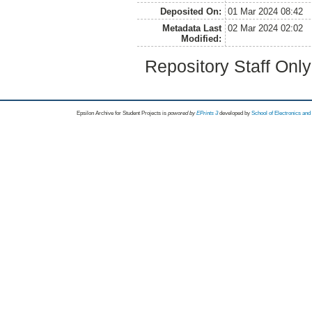
Deposited On:
01 Mar 2024 08:42
Metadata Last
02 Mar 2024 02:02
Modified:
Repository Staff Onl
Epsilon Archive for Student Projects is
powored by
EPrints 3
developed by
School of Electronics an