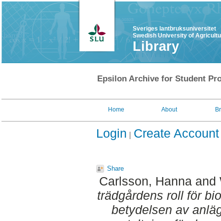
Sveriges lantbruksuniversitet
Swedish University of Agricult
Library
Epsilon Archive for Student Pro
Home
About
B
Login
Create Account
Share
Carlsson, Hanna
and
trädgårdens roll för bio
betydelsen av anlä