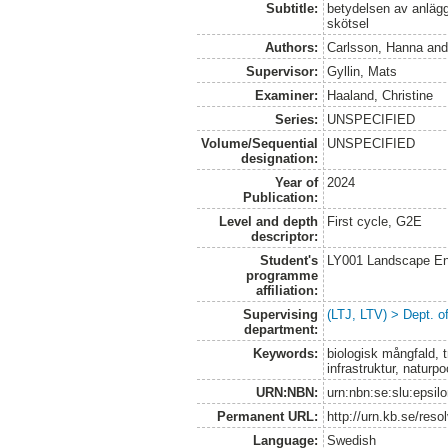
Subtitle:
betydelsen av anläg
skötsel
Authors:
Carlsson, Hanna
an
Supervisor:
Gyllin, Mats
Examiner:
Haaland, Christine
Series:
UNSPECIFIED
Volume/Sequential
UNSPECIFIED
designation:
Year of
2024
Publication:
Level and depth
First cycle, G2E
descriptor:
Student's
LY001 Landscape E
programme
affiliation:
Supervising
(LTJ, LTV) > Dept. o
department:
Keywords:
biologisk mångfald, t
infrastruktur, naturpo
URN:NBN:
urn:nbn:se:slu:epsil
Permanent URL:
http://urn.kb.se/res
Language:
Swedish