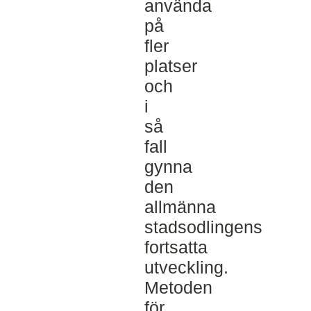
använda
på
fler
platser
och
i
så
fall
gynna
den
allmänna
stadsodlingens
fortsatta
utveckling.
Metoden
för