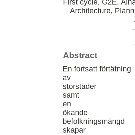
First cycle, G2E. Al
Architecture, Plan
Abstract
En fortsatt förtätning
av
storstäder
samt
en
ökande
befolkningsmängd
skapar