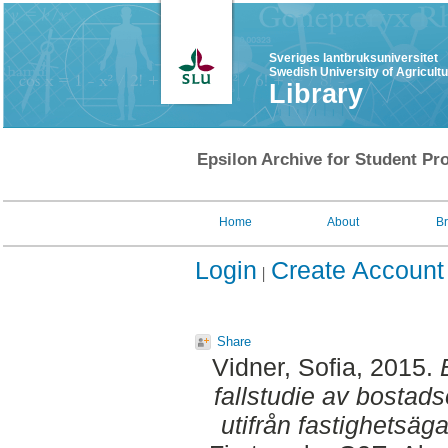
Sveriges lantbruksuniversitet
Swedish University of Agricult
Library
Epsilon Archive for Student Pro
Home
About
B
Login
Create Account
Share
Vidner, Sofia
, 2015.
fallstudie av bosta
utifrån fastighetsäg