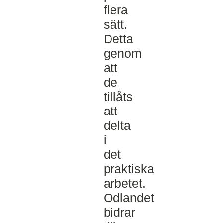
flera
sätt.
Detta
genom
att
de
tillåts
att
delta
i
det
praktiska
arbetet.
Odlandet
bidrar