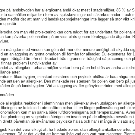
högre på landsbygden har allergikerna ändå ökat mest i stadsmiljöer. 85 % av S
kosta samhällen miljarder i form av sjukskrivningar och läkarkostnader. I och 
en medför det att man vid landskapsprojekteringar inte lägger så stor vikt kri
m uppstår.
ersöka om man vid projektering kan göra något för att underlätta för pollenalle
an kan påverka pollenhalten på en viss plats genom förebyggande åtgärder. R
vjuer.
ora mängder med vinden kan göra det mer eller mindre omöjligt att skydda si
d en anläggning av gröna områden till förmån för allergier. Du exponeras för
 egen trädgård än från ett likadant träd i grannens trädgård så placering och 
 finnas problem i undvikandet av
andet av allergiker i urbana miljöer verkar bero på en hel drös av andra anledn
lande arter.
eraturer, ökad hygien, minskad resistens och psykisk ohälsa är bara några e
de antalen av allergiker. Den minskade resistensen för pollen kan bero på just
råden än på landsbygden. Vid anläggning av fler grönyteområden med allergen
 områden.
ökade allergiska reaktioner i slemhinnan men påverkar även utsläppen av allerge
ökningen av koldioxid i atmosfären bidrar till en längre pollensäsong och ök
rönområden kan man sänka både luftföroreningarna och temperaturerna. Även
 har plantering av vegetation återigen en inverkan på de allergiska besvären 
n direkt påverkan på invånarnas psykiska hälsa och har i många år visats sig
isk kan det vara viktigt att ha fredade zoner, utan allergiframkallande arter, a
 allergener. Då är det viktigt att komma ihåg vad och vart man planterar. Plante