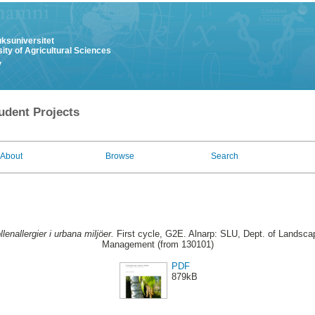
uksuniversitet
ity of Agricultural Sciences
y
udent Projects
About
Browse
Search
llenallergier i urbana miljöer.
First cycle, G2E. Alnarp: SLU, Dept. of Landsca
Management (from 130101)
PDF
879kB