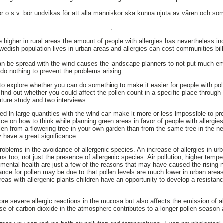
lor o.s.v. bör undvikas för att alla människor ska kunna njuta av våren och s
,
e higher in rural areas the amount of people with allergies has nevertheless i
edish population lives in urban areas and allergies can cost communities billi
can be spread with the wind causes the landscape planners to not put much e
 do nothing to prevent the problems arising.
to explore whether you can do something to make it easier for people with poll
 find out whether you could affect the pollen count in a specific place throug
ature study and two interviews.
red in large quantities with the wind can make it more or less impossible to pr
vice on how to think while planning green areas in favor of people with allergi
len from a flowering tree in your own garden than from the same tree in the n
y have a great significance.
oblems in the avoidance of allergenic species. An increase of allergies in u
ons too, not just the presence of allergenic species. Air pollution, higher temp
mental health are just a few of the reasons that may have caused the rising 
ance for pollen may be due to that pollen levels are much lower in urban areas
eas with allergenic plants children have an opportunity to develop a resistanc
more severe allergic reactions in the mucosa but also affects the emission of a
ise of carbon dioxide in the atmosphere contributes to a longer pollen season