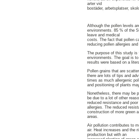
arter vid
bostäder, arbetsplatser, sko
Although the pollen levels ar
environments. 85 % of the Sw
leave and medical
costs. The fact that pollen 
reducing pollen allergies and
The purpose of this study is 
environments. The goal is to
results were based on a liter
Pollen grains that are scatte
there are lots of tips and ad
times as much allergenic pol
and positioning of plants ma
Nonetheless, there may be pr
be due to a lot of other reas
reduced resistance and poor 
allergies. The reduced resist
construction of more green ar
areas.
Air pollution contributes to 
air. Heat increases and the r
production but with an