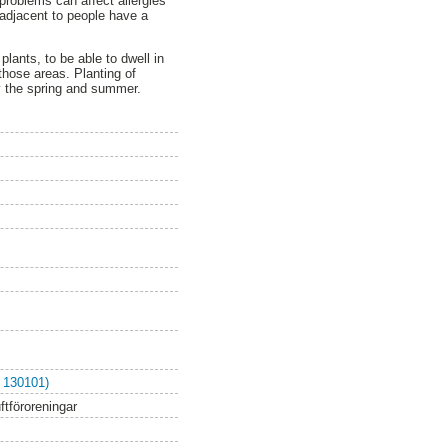
problems can affect allergies
 adjacent to people have a
lants, to be able to dwell in
those areas. Planting of
oy the spring and summer.
 130101)
uftföroreningar