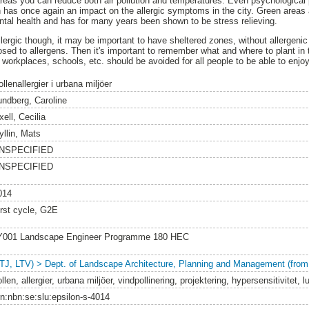
areas you can reduce both air pollution and temperatures. Even psychological 
on has once again an impact on the allergic symptoms in the city. Green areas
ntal health and has for many years been shown to be stress relieving.
ergic though, it may be important to have sheltered zones, without allergenic p
osed to allergens. Then it's important to remember what and where to plant in 
 workplaces, schools, etc. should be avoided for all people to be able to enj
llenallergier i urbana miljöer
undberg, Caroline
ell, Cecilia
yllin, Mats
NSPECIFIED
NSPECIFIED
014
irst cycle, G2E
Y001 Landscape Engineer Programme 180 HEC
LTJ, LTV) > Dept. of Landscape Architecture, Planning and Management (from
llen, allergier, urbana miljöer, vindpollinering, projektering, hypersensitivitet, l
rn:nbn:se:slu:epsilon-s-4014