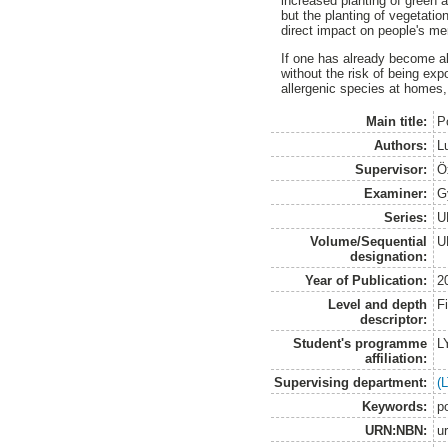
increased planting of green 
but the planting of vegetati
direct impact on people's me
If one has already become all
without the risk of being exp
allergenic species at homes,
Main title:
Po
Authors:
L
Supervisor:
Öx
Examiner:
G
Series:
U
Volume/Sequential
U
designation:
Year of Publication:
2
Level and depth
F
descriptor:
Student's programme
L
affiliation:
Supervising department:
(
Keywords:
po
URN:NBN:
u