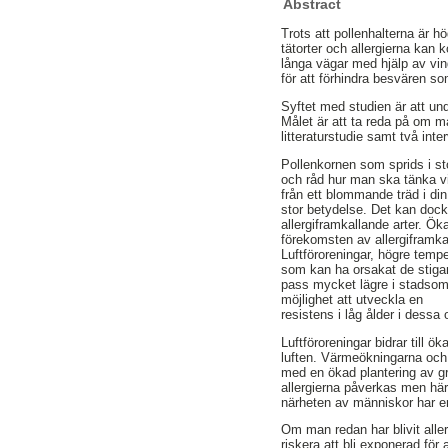
Abstract
Trots att pollenhalterna är 
tätorter och allergierna kan 
långa vägar med hjälp av vind
för att förhindra besvären so
Syftet med studien är att und
Målet är att ta reda på om m
litteraturstudie samt två inter
Pollenkornen som sprids i st
och råd hur man ska tänka vi
från ett blommande träd i din
stor betydelse. Det kan dock
allergiframkallande arter. Ök
förekomsten av allergiframkal
Luftföroreningar, högre temp
som kan ha orsakat de stigan
pass mycket lägre i stadsom
möjlighet att utveckla en
resistens i låg ålder i dessa
Luftföroreningar bidrar till 
luften. Värmeökningarna och 
med en ökad plantering av g
allergierna påverkas men här
närheten av människor har e
Om man redan har blivit allerg
riskera att bli exponerad för