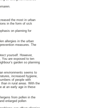
ommaren.
ncreased the most in urban
ons in the form of sick
mphasis on planning for
en allergies in the urban
h prevention measures. The
otect yourself. However,
es. You are exposed to ten
eighbour’s garden so planning
rban environments seems to
eratures, increased hygiene,
numbers of people with
 than in rural areas. With the
e at an early age in these
llergens from pollen in the
 and enlarged pollen