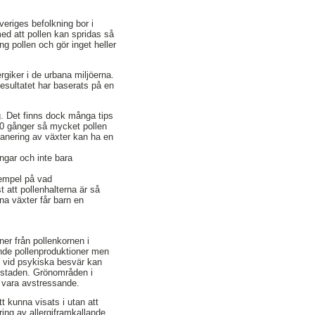
veriges befolkning bor i
med att pollen kan spridas så
ng pollen och gör inget heller
rgiker i de urbana miljöerna.
esultatet har baserats på en
g. Det finns dock många tips
 10 gånger så mycket pollen
planering av växter kan ha en
ingar och inte bara
xempel på vad
 att pollenhalterna är så
a växter får barn en
ner från pollenkornen i
ande pollenproduktioner men
 vid psykiska besvär kan
i staden. Grönområden i
 vara avstressande.
tt kunna visats i utan att
ring av allergiframkallande