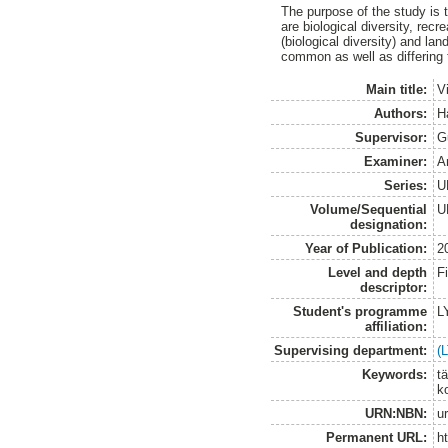
The purpose of the study is t
are biological diversity, rec
(biological diversity) and l
common as well as differing 
Main title:
V
Authors:
Ha
Supervisor:
G
Examiner:
A
Series:
U
Volume/Sequential
U
designation:
Year of Publication:
2
Level and depth
F
descriptor:
Student's programme
L
affiliation:
Supervising department:
(
Keywords:
t
k
URN:NBN:
u
Permanent URL:
h