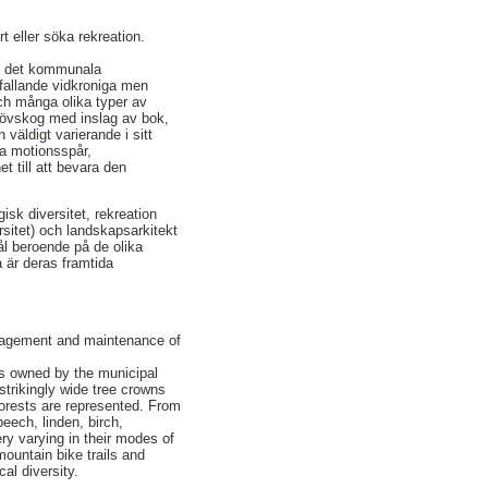
 eller söka rekreation.
av det kommunala
fallande vidkroniga men
ch många olika typer av
dlövskog med inslag av bok,
väldigt varierande i sitt
ga motionsspår,
 till att bevara den
isk diversitet, rekreation
ersitet) och landskapsarkitekt
l beroende på de olika
 är deras framtida
Management and maintenance of
is owned by the municipal
trikingly wide tree crowns
orests are represented. From
ech, linden, birch,
ry varying in their modes of
mountain bike trails and
al diversity.