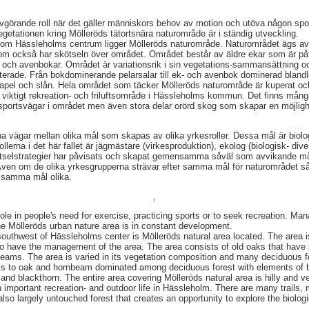
vgörande roll när det gäller människors behov av motion och utöva någon sport
egetationen kring Mölleröds tätortsnära naturområde är i ständig utveckling.
t om Hässleholms centrum ligger Mölleröds naturområde. Naturområdet ägs 
m också har skötseln över området. Området består av äldre ekar som är på
 och avenbokar. Området är variationsrik i sin vegetations-sammansättning o
nterade. Från bokdominerande pelarsalar till ek- och avenbok dominerad blan
ldapel och slån. Hela området som täcker Mölleröds naturområde är kuperat och 
tt viktigt rekreation- och friluftsområde i Hässleholms kommun. Det finns mån
ortsvägar i området men även stora delar orörd skog som skapar en möjlighet
na vägar mellan olika mål som skapas av olika yrkesroller. Dessa mål är biolog
llerna i det här fallet är jägmästare (virkesproduktion), ekolog (biologisk- div
ötselstrategier har påvisats och skapat gemensamma såväl som avvikande må
Även om de olika yrkesgrupperna strävar efter samma mål för naturområdet så
a samma mål olika.
,
 role in people's need for exercise, practicing sports or to seek recreation. 
he Mölleröds urban nature area is in constant development.
outhwest of Hässleholms center is Mölleröds natural area located. The area 
have the management of the area. The area consists of old oaks that have s
beams. The area is varied in its vegetation composition and many deciduous f
lls to oak and hornbeam dominated among deciduous forest with elements of be
nd blackthorn. The entire area covering Mölleröds natural area is hilly and ve
 important recreation- and outdoor life in Hässleholm. There are many trails, 
also largely untouched forest that creates an opportunity to explore the biologic