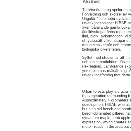
Abstract
Tätortsnära skog spelar en a
Förvaltning och skötsel av v
Ungefär 4 kilometer sydväs
utvecklingsbolaget HIBAB so
även påfallande gamla bokar
ädellövskogar finns represe
lind, björk, sykomorlönn, vi
uttryckssätt vilket skapar e
mountainbikespår och motorsp
biologiska diversiteten.
Syftet med studien är att fin
och virkesproduktion. Yrkesro
(rekreation). Jämförande sk
yrkesrollernas målsättning. 
utvecklingsförslag mot dett
Urban forests play a crucial
the vegetation surrounding t
Approximately 4 kilometers s
development HIBAB who also 
but also old beech and horn
beech-dominated pillared ha
sycamore maple, crab apple a
expression, which creates an
motor- roads in the area but 