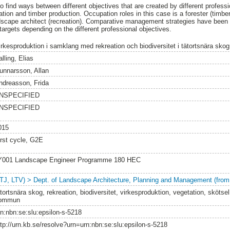
o find ways between different objectives that are created by different profess
reation and timber production. Occupation roles in this case is a forester (timbe
andscape architect (recreation). Comparative management strategies have been 
targets depending on the different professional objectives.
irkesproduktion i samklang med rekreation och biodiversitet i tätortsnära skog
lling, Elias
unnarsson, Allan
ndreasson, Frida
NSPECIFIED
NSPECIFIED
015
irst cycle, G2E
Y001 Landscape Engineer Programme 180 HEC
LTJ, LTV) > Dept. of Landscape Architecture, Planning and Management (from
ätortsnära skog, rekreation, biodiversitet, virkesproduktion, vegetation, skötse
ommun
rn:nbn:se:slu:epsilon-s-5218
ttp://urn.kb.se/resolve?urn=urn:nbn:se:slu:epsilon-s-5218