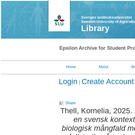
Sveriges lantbruksuniversitet
Swedish University of Agricult
Library
Epsilon Archive for Student Pro
Home
About
B
Login
Create Account
Share
Thell, Kornelia
, 2025.
en svensk kontext
biologisk mångfald m