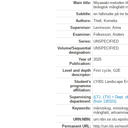
Main title:
Miyawaki-metoden ti
biologisk mångfald 
Subtitle:
en fallstudie på tre
Authors:
Thell, Kornelia
Supervisor:
Levinsson, Anna
Examiner:
Folkesson, Anders
Series:
UNSPECIFIED
Volume/Sequential
UNSPECIFIED
designation:
Year of
2025
Publication:
Level and depth
First cycle, G2E
descriptor:
Student's
LY001 Landscape E
programme
affiliation:
Supervising
(LTJ, LTV) > Dept. 
department:
(from 130101)
Keywords:
mikroskog, miniskog
mångfald, artsamma
URN:NBN:
urn:nbn:se:slu:epsil
Permanent URL:
http://urn.kb.se/res