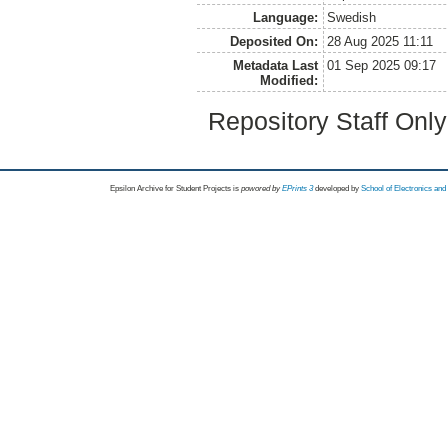
Language:
Swedish
Deposited On:
28 Aug 2025 11:11
Metadata Last
01 Sep 2025 09:17
Modified:
Repository Staff Onl
Epsilon Archive for Student Projects is
powored by
EPrints 3
developed by
School of Electronics an