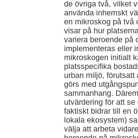
de övriga två, vilket 
använda inhemskt väx
en mikroskog på två o
visar på hur platsern
variera beroende på o
implementeras eller in
mikroskogen initialt k
platsspecifika bostad
urban miljö, förutsatt
görs med utgångspunkt
sammanhang. Däremo
utvärdering för att 
faktiskt bidrar till e
lokala ekosystem) sa
välja att arbeta vidar
beroende på mikrosk