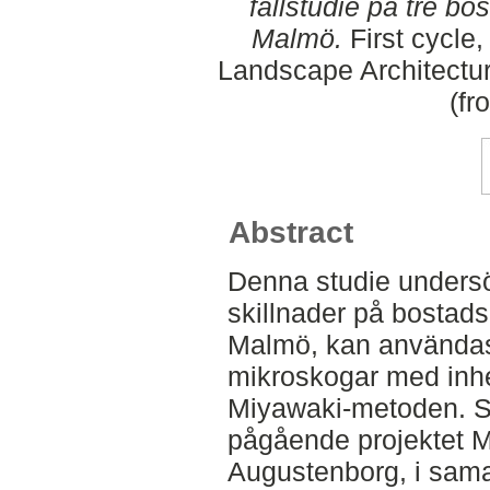
fallstudie på tre b
Malmö.
First cycle,
Landscape Architectu
(fr
Abstract
Denna studie undersö
skillnader på bostad
Malmö, kan användas 
mikroskogar med inhe
Miyawaki-metoden. St
pågående projektet M
Augustenborg, i sam