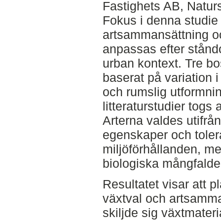
Fastighets AB, Natu
Fokus i denna studie 
artsammansättning oc
anpassas efter ståndo
urban kontext. Tre bo
baserat på variation 
och rumslig utformn
litteraturstudier togs 
Arterna valdes utifrån
egenskaper och tolera
miljöförhållanden, me
biologiska mångfalde
Resultatet visar att 
växtval och artsamma
skiljde sig växtmater