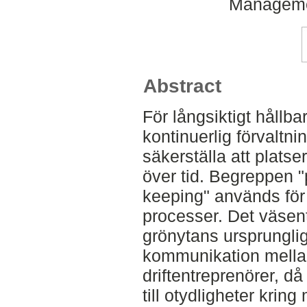
Manageme
Abstract
För långsiktigt hållba
kontinuerlig förvaltni
säkerställa att platse
över tid. Begreppen 
keeping" används för
processer. Det väsentl
grönytans ursprungliga
kommunikation mellan
driftentreprenörer, då
till otydligheter krin