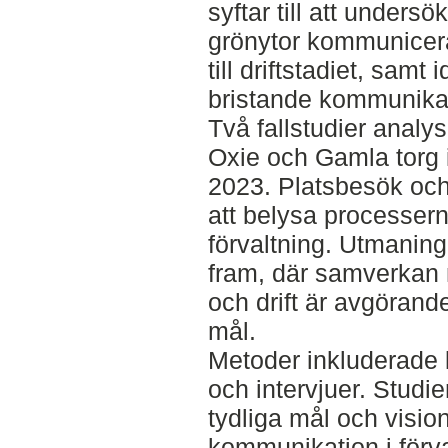
syftar till att unders
grönytor kommunicera
till driftstadiet, samt 
bristande kommunika
Två fallstudier anal
Oxie och Gamla torg i
2023. Platsbesök och
att belysa processern
förvaltning. Utmanin
fram, där samverkan m
och drift är avgörande
mål.
Metoder inkluderade l
och intervjuer. Studie
tydliga mål och visi
kommunikation i förva