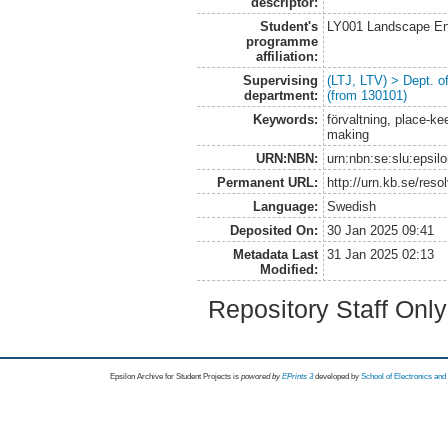
descriptor:
Student's
LY001 Landscape E
programme
affiliation:
Supervising
(LTJ, LTV) > Dept. 
department:
(from 130101)
Keywords:
förvaltning, place-ke
making
URN:NBN:
urn:nbn:se:slu:epsil
Permanent URL:
http://urn.kb.se/res
Language:
Swedish
Deposited On:
30 Jan 2025 09:41
Metadata Last
31 Jan 2025 02:13
Modified:
Repository Staff Onl
Epsilon Archive for Student Projects is
powored by
EPrints 3
developed by
School of Electronics an