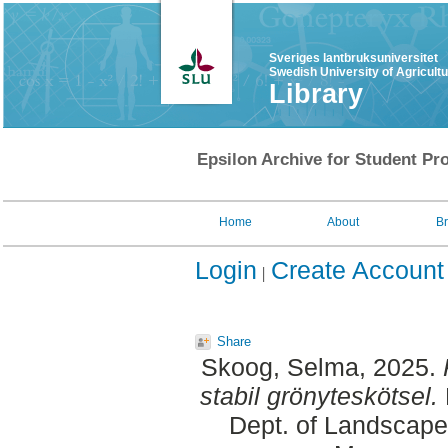
Sveriges lantbruksuniversitet
Swedish University of Agricult
Library
Epsilon Archive for Student Pro
Home
About
B
Login
Create Account
Share
Skoog, Selma
, 2025.
stabil grönyteskötsel.
Dept. of Landscape