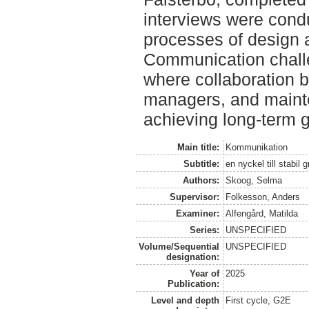
interviews were condu
processes of design
Communication chall
where collaboration 
managers, and mainte
achieving long-term g
Main title:
Kommunikation
Subtitle:
en nyckel till stabil 
Authors:
Skoog, Selma
Supervisor:
Folkesson, Anders
Examiner:
Alfengård, Matilda
Series:
UNSPECIFIED
Volume/Sequential
UNSPECIFIED
designation:
Year of
2025
Publication:
Level and depth
First cycle, G2E