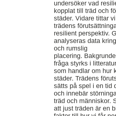
undersöker vad resili
kopplat till träd och f
städer. Vidare tittar 
trädens förutsättninga
resilient perspektiv.
analyseras data kring 
och rumslig
placering. Bakgrunden 
fråga styrks i litterat
som handlar om hur k
städer. Trädens förut
sätts på spel i en tid
och innebär störninga
träd och människor. S
att just träden är en
faktor till hur vi får 