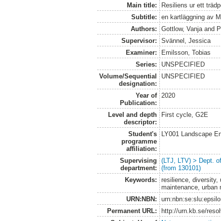
Main title:
Resiliens ur ett träd
Subtitle:
en kartläggning av 
Authors:
Gottlow, Vanja
and
P
Supervisor:
Svännel, Jessica
Examiner:
Emilsson, Tobias
Series:
UNSPECIFIED
Volume/Sequential
UNSPECIFIED
designation:
Year of
2020
Publication:
Level and depth
First cycle, G2E
descriptor:
Student's
LY001 Landscape E
programme
affiliation:
Supervising
(LTJ, LTV) > Dept. 
department:
(from 130101)
Keywords:
resilience, diversity,
maintenance, urban
URN:NBN:
urn:nbn:se:slu:epsil
Permanent URL:
http://urn.kb.se/res