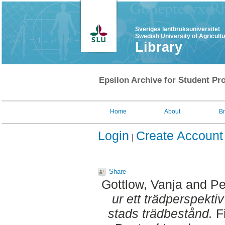
Sveriges lantbruksuniversitet
Swedish University of Agricult
Library
Epsilon Archive for Student Pro
Home
About
B
Login
Create Account
Share
Gottlow, Vanja
and
Pe
ur ett trädperspekti
stads trädbestånd.
Fi