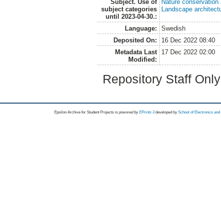
Subject. Use of
Nature conservation
subject categories
Landscape architect
until 2023-04-30.:
Language:
Swedish
Deposited On:
16 Dec 2022 08:40
Metadata Last
17 Dec 2022 02:00
Modified:
Repository Staff Onl
Epsilon Archive for Student Projects is
powored by
EPrints 3
developed by
School of Electronics an