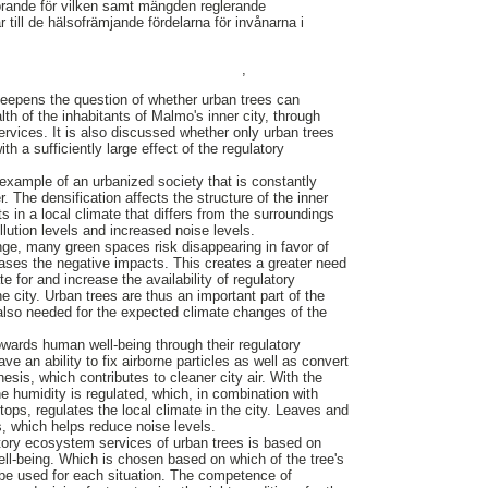
rande för vilken samt mängden reglerande
till de hälsofrämjande fördelarna för invånarna i
,
epens the question of whether urban trees can
lth of the inhabitants of Malmo's inner city, through
ervices. It is also discussed whether only urban trees
th a sufficiently large effect of the regulatory
 example of an urbanized society that is constantly
 The densification affects the structure of the inner
ts in a local climate that differs from the surroundings
llution levels and increased noise levels.
e, many green spaces risk disappearing in favor of
reases the negative impacts. This creates a greater need
e for and increase the availability of regulatory
 city. Urban trees are thus an important part of the
 also needed for the expected climate changes of the
owards human well-being through their regulatory
 an ability to fix airborne particles as well as convert
esis, which contributes to cleaner city air. With the
he humidity is regulated, which, in combination with
etops, regulates the local climate in the city. Leaves and
 which helps reduce noise levels.
atory ecosystem services of urban trees is based on
well-being. Which is chosen based on which of the tree's
o be used for each situation. The competence of