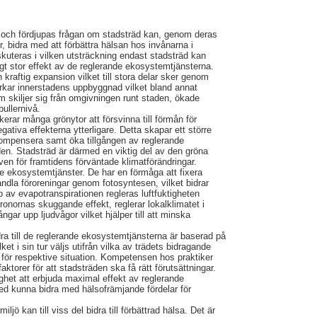
 och fördjupas frågan om stadsträd kan, genom deras
, bidra med att förbättra hälsan hos invånarna i
kuteras i vilken utsträckning endast stadsträd kan
igt stor effekt av de reglerande ekosystemtjänsterna.
kraftig expansion vilket till stora delar sker genom
erkar innerstadens uppbyggnad vilket bland annat
som skiljer sig från omgivningen runt staden, ökade
ullernivå.
kerar många grönytor att försvinna till förmån för
gativa effekterna ytterligare. Detta skapar ett större
kompensera samt öka tillgången av reglerande
en. Stadsträd är därmed en viktig del av den gröna
ven för framtidens förväntade klimatförändringar.
nde ekosystemtjänster. De har en förmåga att fixera
andla föroreningar genom fotosyntesen, vilket bidrar
lp av evapotranspirationen regleras luftfuktigheten
kronornas skuggande effekt, reglerar lokalklimatet i
ngar upp ljudvågor vilket hjälper till att minska
ra till de reglerande ekosystemtjänsterna är baserad på
ilket i sin tur väljs utifrån vilka av trädets bidragande
 för respektive situation. Kompetensen hos praktiker
torer för att stadsträden ska få rätt förutsättningar.
lighet att erbjuda maximal effekt av reglerande
d kunna bidra med hälsofrämjande fördelar för
ljö kan till viss del bidra till förbättrad hälsa. Det är