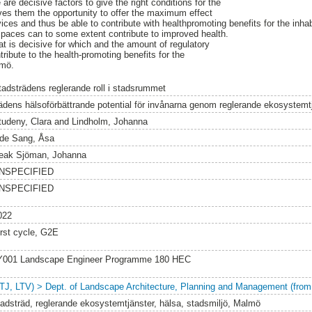
 are decisive factors to give the right conditions for the
ives them the opportunity to offer the maximum effect
ices and thus be able to contribute with healthpromoting benefits for the inha
spaces can to some extent contribute to improved health.
at is decisive for which and the amount of regulatory
ribute to the health-promoting benefits for the
lmö.
tadsträdens reglerande roll i stadsrummet
rädens hälsoförbättrande potential för invånarna genom reglerande ekosystemt
tudeny, Clara
and
Lindholm, Johanna
de Sang, Åsa
eak Sjöman, Johanna
NSPECIFIED
NSPECIFIED
022
irst cycle, G2E
Y001 Landscape Engineer Programme 180 HEC
LTJ, LTV) > Dept. of Landscape Architecture, Planning and Management (from
tadsträd, reglerande ekosystemtjänster, hälsa, stadsmiljö, Malmö