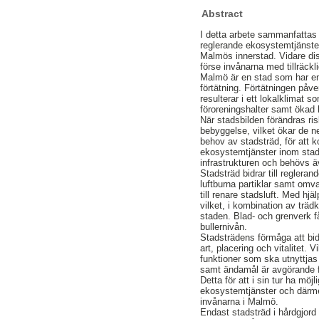
Abstract
I detta arbete sammanfattas
reglerande ekosystemtjänster
Malmös innerstad. Vidare dis
förse invånarna med tillräckl
Malmö är en stad som har en 
förtätning. Förtätningen påv
resulterar i ett lokalklimat 
föroreningshalter samt ökad b
När stadsbilden förändras ris
bebyggelse, vilket ökar de ne
behov av stadsträd, för att 
ekosystemtjänster inom stad
infrastrukturen och behövs ä
Stadsträd bidrar till reglera
luftburna partiklar samt omv
till renare stadsluft. Med hjä
vilket, i kombination av träd
staden. Blad- och grenverk få
bullernivån.
Stadsträdens förmåga att bid
art, placering och vitalitet. V
funktioner som ska utnyttjas
samt ändamål är avgörande fak
Detta för att i sin tur ha möj
ekosystemtjänster och därme
invånarna i Malmö.
Endast stadsträd i hårdgjord mi