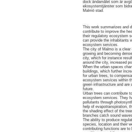
dock ändamålet som är avgö
ekosystemtjänster som bidrar 
Malmö stad.
This work summarizes and de
contribute to improve the hea
their regulatory ecosystem s
can provide the inhabitants wi
ecosystem services.
The city of Malmo is a clear
growing and becoming denser.
city, which for instance resul
around the city, increased po
When the urban spaces chang
buildings, which further inc
for urban trees, to compensat
ecosystem services within the
green infrastructure and are
future.
Urban trees can contribute t
ecosystem services. They have
pollutants through photosynth
help of evapotranspiration, t
the shading effect of the tre
branches catch sound waves,
The ability to produce regul
species, location and their 
contributing functions are t