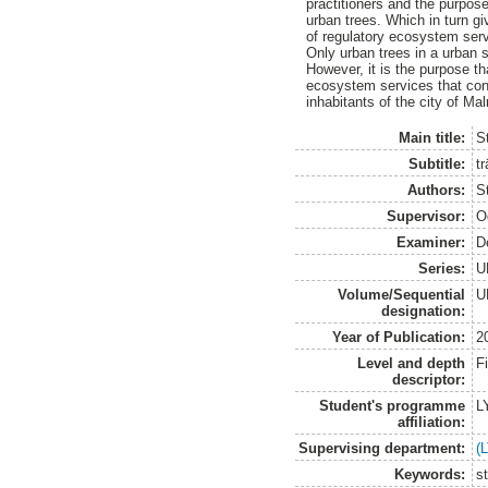
practitioners and the purpose
urban trees. Which in turn g
of regulatory ecosystem serv
Only urban trees in a urban 
However, it is the purpose th
ecosystem services that cont
inhabitants of the city of Ma
Main title:
S
Subtitle:
t
Authors:
S
Supervisor:
O
Examiner:
D
Series:
U
Volume/Sequential
U
designation:
Year of Publication:
2
Level and depth
F
descriptor:
Student's programme
L
affiliation:
Supervising department:
(
Keywords:
s