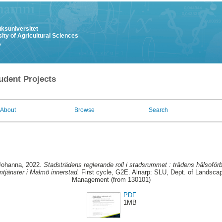
uksuniversitet
ity of Agricultural Sciences
y
udent Projects
About
Browse
Search
Johanna
, 2022.
Stadsträdens reglerande roll i stadsrummet : trädens hälsoförb
tjänster i Malmö innerstad.
First cycle, G2E. Alnarp: SLU, Dept. of Landscap
Management (from 130101)
PDF
1MB