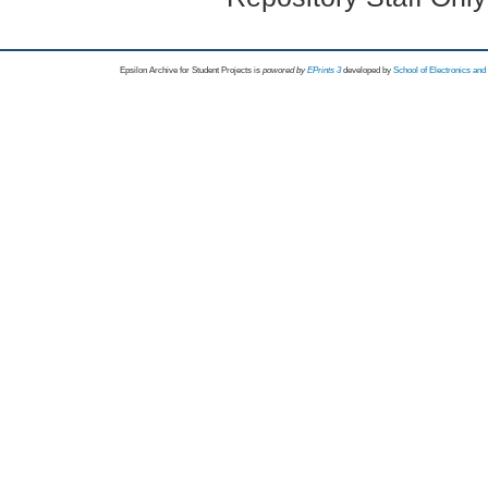
Epsilon Archive for Student Projects is
powored by
EPrints 3
developed by
School of Electronics an