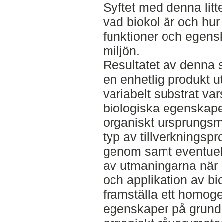
Syftet med denna litt
vad biokol är och hur 
funktioner och egens
miljön.
Resultatet av denna st
en enhetlig produkt u
variabelt substrat va
biologiska egenskaper 
organiskt ursprungsm
typ av tillverkningspr
genom samt eventuell
av utmaningarna när 
och applikation av bio
framställa ett homog
egenskaper på grund 