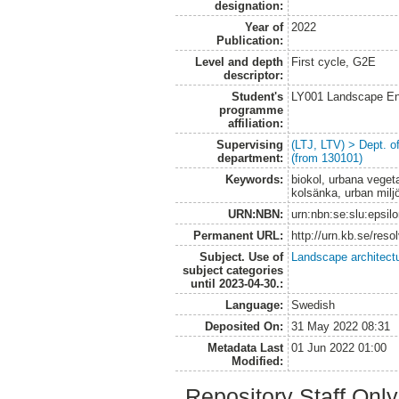
designation:
Year of
2022
Publication:
Level and depth
First cycle, G2E
descriptor:
Student's
LY001 Landscape E
programme
affiliation:
Supervising
(LTJ, LTV) > Dept. 
department:
(from 130101)
Keywords:
biokol, urbana veget
kolsänka, urban milj
URN:NBN:
urn:nbn:se:slu:epsil
Permanent URL:
http://urn.kb.se/res
Subject. Use of
Landscape architect
subject categories
until 2023-04-30.:
Language:
Swedish
Deposited On:
31 May 2022 08:31
Metadata Last
01 Jun 2022 01:00
Modified:
Repository Staff Onl