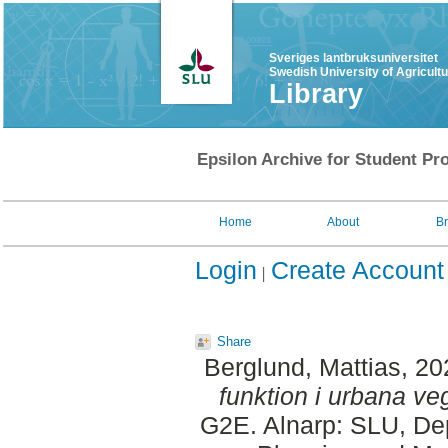
Sveriges lantbruksuniversitet
Swedish University of Agricult
Library
Epsilon Archive for Student Pro
Home
About
B
Login
Create Account
Share
Berglund, Mattias
, 2
funktion i urbana ve
G2E. Alnarp: SLU, Dep