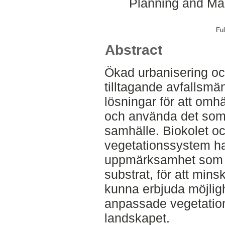
Planning and Ma
Ful
Abstract
Ökad urbanisering o
tilltagande avfallsmä
lösningar för att omhä
och använda det som en
samhälle. Biokolet och
vegetationssystem har
uppmärksamhet som k
substrat, för att min
kunna erbjuda möjligh
anpassade vegetatio
landskapet.