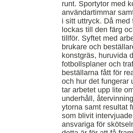
runt. Sportytor med k
användartimmar samt a
i sitt uttryck. Då me
lockas till den färg 
tillför. Syftet med arb
brukare och beställar
konstgräs, huruvida d
fotbollsplaner och tra
beställarna fått för r
och hur det fungerar 
tar arbetet upp lite o
underhåll, återvinnin
ytorna samt resultat 
som blivit intervjuade
ansvariga för skötseln
detta är för att få fr