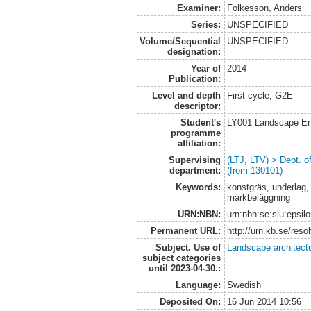
Examiner:
Folkesson, Anders
Series:
UNSPECIFIED
Volume/Sequential
UNSPECIFIED
designation:
Year of
2014
Publication:
Level and depth
First cycle, G2E
descriptor:
Student's
LY001 Landscape E
programme
affiliation:
Supervising
(LTJ, LTV) > Dept. 
department:
(from 130101)
Keywords:
konstgräs, underlag, f
markbeläggning
URN:NBN:
urn:nbn:se:slu:epsil
Permanent URL:
http://urn.kb.se/res
Subject. Use of
Landscape architect
subject categories
until 2023-04-30.:
Language:
Swedish
Deposited On:
16 Jun 2014 10:56