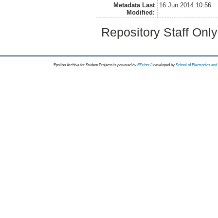
Metadata Last
16 Jun 2014 10:56
Modified:
Repository Staff Onl
Epsilon Archive for Student Projects is
powored by
EPrints 3
developed by
School of Electronics an