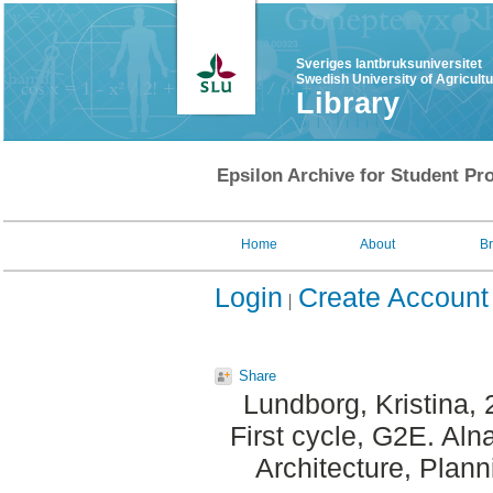
Sveriges lantbruksuniversitet
Swedish University of Agricult
Library
Epsilon Archive for Student Pro
Home
About
B
Login
Create Account
Share
Lundborg, Kristina
,
First cycle, G2E. Al
Architecture, Plan