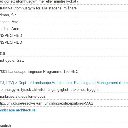
ad gör ett utomhusgym mer eller mindre lyckat?
ttraktiva utomhusgym för alla stadens invånare
idman, Siri
ensch, Åsa
ordius, Arne
NSPECIFIED
NSPECIFIED
016
irst cycle, G2E
Y001 Landscape Engineer Programme 180 HEC
LTJ, LTV) > Dept. of Landscape Architecture, Planning and Management (from
tomhusgym, fysisk aktivitet, tillgänglighet, säkerhet, trygghet
rn:nbn:se:slu:epsilon-s-5562
ttp://urn.kb.se/resolve?urn=urn:nbn:se:slu:epsilon-s-5562
andscape architecture
wedish