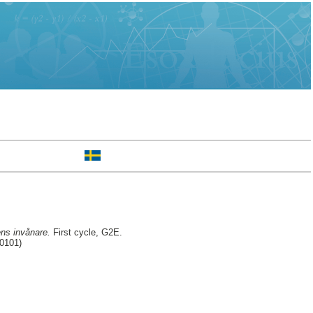
ens invånare.
First cycle, G2E.
30101)