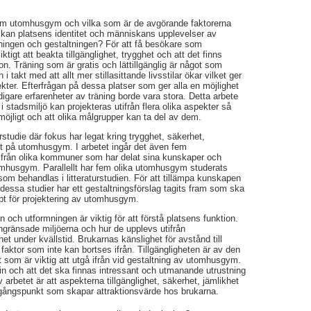
om utomhusgym och vilka som är de avgörande faktorerna
r kan platsens identitet och människans upplevelser av
ingen och gestaltningen? För att få besökare som
tigt att beakta tillgänglighet, trygghet och att det finns
ion. Träning som är gratis och lättillgänglig är något som
i takt med att allt mer stillasittande livsstilar ökar vilket ger
ekter. Efterfrågan på dessa platser som ger alla en möjlighet
 tidigare erfarenheter av träning borde vara stora. Detta arbete
stadsmiljö kan projekteras utifrån flera olika aspekter så
m möjligt och att olika målgrupper kan ta del av dem.
urstudie där fokus har legat kring trygghet, säkerhet,
het på utomhusgym. I arbetet ingår det även fem
r från olika kommuner som har delat sina kunskaper och
tomhusgym. Parallellt har fem olika utomhusgym studerats
som behandlas i litteraturstudien. För att tillämpa kunskapen
essa studier har ett gestaltningsförslag tagits fram som ska
pt för projektering av utomhusgym.
n och utformningen är viktig för att förstå platsens funktion.
ngränsade miljöerna och hur de upplevs utifrån
t under kvällstid. Brukarnas känslighet för avstånd till
ktor som inte kan bortses ifrån. Tillgängligheten är av den
som är viktig att utgå ifrån vid gestaltning av utomhusgym.
n och att det ska finnas intressant och utmanande utrustning
 arbetet är att aspekterna tillgänglighet, säkerhet, jämlikhet
tgångspunkt som skapar attraktionsvärde hos brukarna.