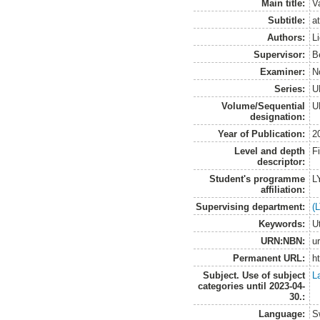
Main title:
V
Subtitle:
a
Authors:
L
Supervisor:
B
Examiner:
N
Series:
U
Volume/Sequential
U
designation:
Year of Publication:
2
Level and depth
F
descriptor:
Student's programme
L
affiliation:
Supervising department:
(
Keywords:
U
URN:NBN:
u
Permanent URL:
h
Subject. Use of subject
L
categories until 2023-04-
30.:
Language:
S