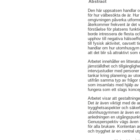
Abstract
Den här uppsatsen handlar 
för hur välbesökta de är. Hu
omgivningen påverka utformn
återkommer frekvent är det vik
förståelse för platsens funkt
borde intressera de flesta och 
upphov till negativa hälsoeff
till fysisk aktivitet, oavsett
handlar om hur utomhusgym i 
att det blir så attraktivt so
Arbetet innehåller en litterat
jämställdhet och tillgänglig
intervjustudier med persone
tankar kring planering av u
utifrån samma typ av frågor 
som insamlats med hjälp av d
fungera som ett slags konce
Arbetet visar att gestaltninge
Det är även viktigt med de a
trygghetsaspekter och säkerhe
utomhusgymmen är även en fa
anledningen en utgångspunkt 
Genusperspektiv vägs även i
för alla brukare. Kontentan av
och trygghet är en central u