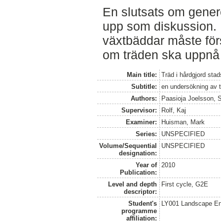
En slutsats om genere
upp som diskussion. 
växtbäddar måste förs
om träden ska uppnå g
Main title:
Träd i hårdgjord stad
Subtitle:
en undersökning av 
Authors:
Paasioja Joelsson, 
Supervisor:
Rolf, Kaj
Examiner:
Huisman, Mark
Series:
UNSPECIFIED
Volume/Sequential
UNSPECIFIED
designation:
Year of
2010
Publication:
Level and depth
First cycle, G2E
descriptor:
Student's
LY001 Landscape E
programme
affiliation: