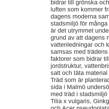
bidrar till grönska oc
luften som kommer från
dagens moderna samhä
stadsmiljö för många 
är det utrymmet und
grund av att dagens 
vattenledningar och k
samsas med trädens r
faktorer som bidrar til
jordstruktur, vattenb
salt och täta material
Träd som är plantera
sida i Malmö undersö
med träd i stadsmiljö 
Tilia x vulgaris, Gink
och Acer pseudoplata