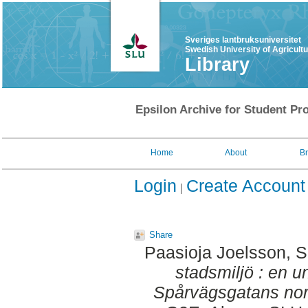
Sveriges lantbruksuniversitet
Swedish University of Agricult
Library
Epsilon Archive for Student Pro
Home
About
B
Login
Create Account
Share
Paasioja Joelsson, 
stadsmiljö : en 
Spårvägsgatans nor