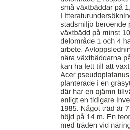
små växtbäddar på 1,
Litteraturundersökning
stadsmiljö beroende 
växtbädd på minst 10
delområde 1 och 4 har 
arbete. Avloppsledni
nära växtbäddarna på
kan ha lett till att v
Acer pseudoplatanus
planterade i en gräsy
där har en ojämn till
enligt en tidigare inv
1985. Något träd är 
höjd på 14 m. En teori
med träden vid närin