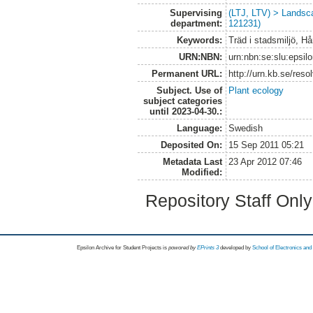
Supervising
(LTJ, LTV) > Landsc
department:
121231)
Keywords:
Träd i stadsmiljö, 
URN:NBN:
urn:nbn:se:slu:epsil
Permanent URL:
http://urn.kb.se/res
Subject. Use of
Plant ecology
subject categories
until 2023-04-30.:
Language:
Swedish
Deposited On:
15 Sep 2011 05:21
Metadata Last
23 Apr 2012 07:46
Modified:
Repository Staff Onl
Epsilon Archive for Student Projects is
powored by
EPrints 3
developed by
School of Electronics an