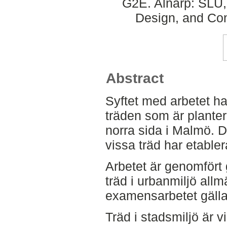
G2E. Alnarp: SLU
Design, and Con
Abstract
Syftet med arbetet ha
träden som är plant
norra sida i Malmö. De
vissa träd har etable
Arbetet är genomfört 
träd i urbanmiljö allm
examensarbetet gälla
Träd i stadsmiljö är v