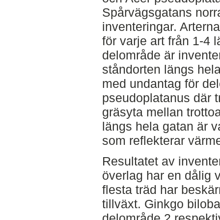
Spårvägsgatans nor
inventeringar. Artern
för varje art från 1-4
delområde är inventera
ståndorten längs hel
med undantag för de
pseudoplatanus där tr
gräsyta mellan trotto
längs hela gatan är 
som reflekterar värme
Resultatet av invente
överlag har en dålig v
flesta träd har beskä
tillväxt. Ginkgo bilo
delområde 2 respekti