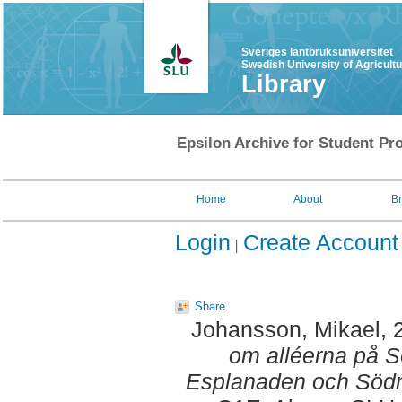
Sveriges lantbruksuniversitet
Swedish University of Agricult
Library
Epsilon Archive for Student Pro
Home
About
B
Login
Create Account
Share
Johansson, Mikael
, 
om alléerna på S
Esplanaden och Södr