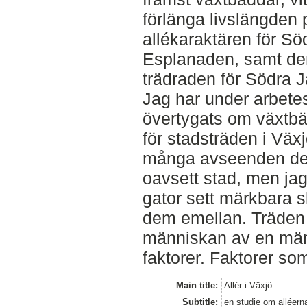
förlänga livslängden 
allékaraktären för S
Esplanaden, samt de
trädraden för Södra 
Jag har under arbet
övertygats om växtb
för stadsträden i Växjö
många avseenden 
oavsett stad, men jag
gator sett märkbara s
dem emellan. Träden v
människan av en män
faktorer. Faktorer s
Main title:
Allér i Växjö
Subtitle:
en studie om alléer