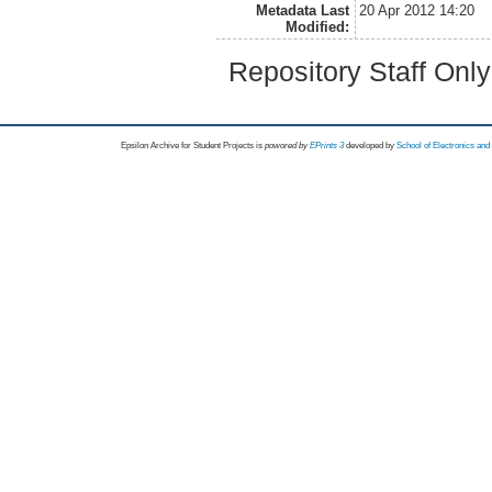
Metadata Last
20 Apr 2012 14:20
Modified:
Repository Staff Onl
Epsilon Archive for Student Projects is
powored by
EPrints 3
developed by
School of Electronics an