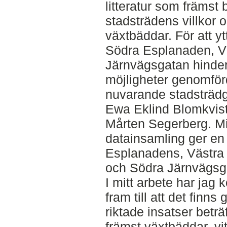
litteratur som främst 
stadsträdens villkor 
växtbäddar. För att ytt
Södra Esplanaden, V
Järnvägsgatan hinde
möjligheter genomför
nuvarande stadsträd
Ewa Eklind Blomkvist
Mårten Segerberg. M
datainsamling ger en 
Esplanadens, Västra
och Södra Järnvägsga
I mitt arbete har jag
fram till att det finns 
riktade insatser betr
främst växtbäddar, vi