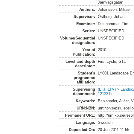
Järnvägsgatan
Authors:
Johansson, Mikael
Supervisor:
Östberg, Johan
Examiner:
Delshammar, Tim
Series:
UNSPECIFIED
Volume/Sequential
UNSPECIFIED
designation:
Year of
2010
Publication:
Level and depth
First cycle, G1E
descriptor:
Student's
LY001 Landscape E
programme
affiliation:
Supervising
(LTJ, LTV) > Landsc
department:
121231)
Keywords:
Esplanader, Alléer, 
URN:NBN:
urn:nbn:se:slu:epsil
Permanent URL:
http://urn.kb.se/res
Language:
Swedish
Deposited On:
20 Jun 2011 11:55