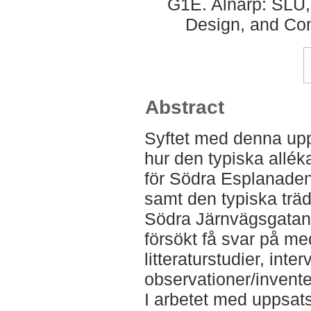
G1E. Alnarp: SLU
Design, and Con
Abstract
Syftet med denna upp
hur den typiska allék
för Södra Esplanade
samt den typiska träd
Södra Järnvägsgatans
försökt få svar på me
litteraturstudier, inte
observationer/invente
I arbetet med uppsat