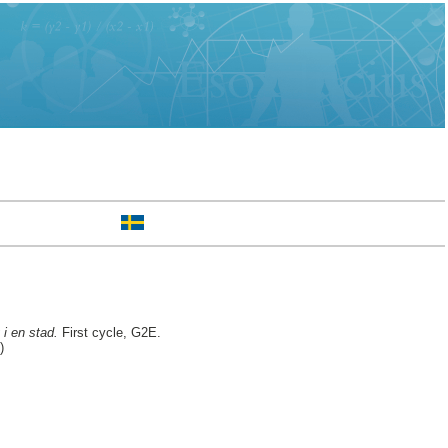
i en stad.
First cycle, G2E.
)