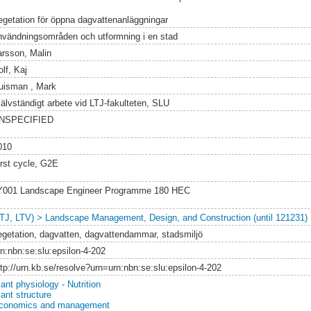
egetation för öppna dagvattenanläggningar
nvändningsområden och utformning i en stad
arsson, Malin
lf, Kaj
uisman , Mark
jälvständigt arbete vid LTJ-fakulteten, SLU
NSPECIFIED
010
irst cycle, G2E
Y001 Landscape Engineer Programme 180 HEC
LTJ, LTV) > Landscape Management, Design, and Construction (until 121231)
egetation, dagvatten, dagvattendammar, stadsmiljö
rn:nbn:se:slu:epsilon-4-202
ttp://urn.kb.se/resolve?urn=urn:nbn:se:slu:epsilon-4-202
ant physiology - Nutrition
lant structure
conomics and management