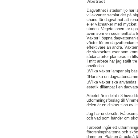
Abstract
Dagvattnet i stadsmiljö har 
villakvarter samlar det på si
chans för dagvattnet att ren
eller våtmarker med mycket v
staden. Vegetationen tar up
även som en sedimentfälla fö
Växter i öppna dagvattenanlä
växter för en dagvattendamm 
effektivare än andra. Växtern
de skötselresurser som kommu
sådana arter planteras in til
I mitt arbete har jag ställt 
användas.
Vilka växter lämpar sig bäs
Hur ska en dagvattendamm u
Vilka växter ska användas o
estetik tillämpat i en dagv
Arbetet är indelat i 3 huvudde
utformningsförslag till Vimm
delen är en diskus-sion av li
Jag har undersökt två exemp
och vad som händer om sköt
I arbetet ingår ett utformnin
föroreningshalterna och skö
dammen. Platsen är också tän