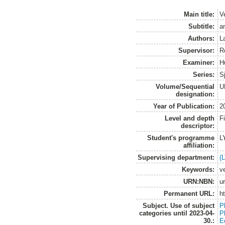
Main title:
V
Subtitle:
a
Authors:
L
Supervisor:
Ro
Examiner:
H
Series:
S
Volume/Sequential
U
designation:
Year of Publication:
2
Level and depth
F
descriptor:
Student's programme
L
affiliation:
Supervising department:
(
Keywords:
v
URN:NBN:
u
Permanent URL:
h
Subject. Use of subject
Pl
categories until 2023-04-
P
30.:
E