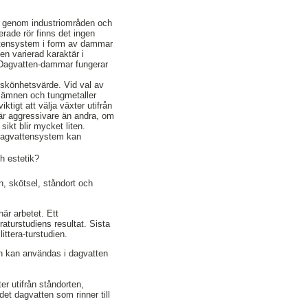
or, genom industriområden och
erade rör finns det ingen
vattensystem i form av dammar
n varierad karaktär i
. Dagvatten-dammar fungerar
 skönhetsvärde. Vid val av
gsämnen och tungmetaller
ktigt att välja växter utifrån
 är aggressivare än andra, om
ikt blir mycket liten.
na dagvattensystem kan
h estetik?
, skötsel, ståndort och
här arbetet. Ett
aturstudiens resultat. Sista
ittera-turstudien.
en kan användas i dagvatten
er utifrån ståndorten,
t dagvatten som rinner till