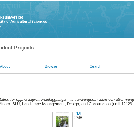
uksuniversitet
ity of Agricultural Sciences
y
udent Projects
About
Browse
Search
ation för öppna dagvattenanläggningar : användningsområden och utformning 
Alnarp: SLU, Landscape Management, Design, and Construction (until 121231
PDF
2MB