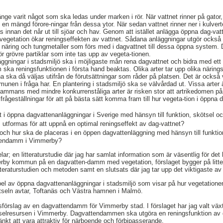
länge varit något som ska ledas under marken i rör. När vattnet rinner på gat
g en mängd förore-ningar från dessa ytor. När sedan vattnet rinner ner i kulvert
as innan det når ut till sjöar och hav. Genom att istället anlägga öppna dag-
egetation ökar reningseffekten av vattnet. Sådana anläggningar utgör också e
p näring och tungmetaller som förs med i dagvattnet till dessa öppna system
r grövre partiklar som inte tas upp av vegeta-tionen.
ggningar i stadsmiljö ska i möjligaste mån rena dagvattnet och bidra med ett
ska reningsfunktionen i första hand beaktas. Olika arter tar upp olika närin
a ska då väljas utifrån de förutsättningar som råder på platsen. Det är också vi
nen i fråga har. En plantering i stadsmiljö ska se välvårdad ut. Vissa arter
lsammans med mindre konkurrenståliga arter är risken stor att artrikedomen på s
tre frågeställningar för att på bästa sätt komma fram till hur vegeta-tion i öpp
t i öppna dagvattenanläggningar i Sverige med hänsyn till funktion, skötsel oc
tformas för att uppnå en optimal reningseffekt av dag-vattnet?
ch hur ska de placeras i en öppen dagvattenläggning med hänsyn till funktion
attendamm i Vimmerby?
lar; en litteraturstudie där jag har samlat information som är väsentlig för det 
erby kommun på en dagvatten-damm med vegetation, förslaget bygger på litter
tteraturstudien och metoden samt en slutsats där jag tar upp det viktigaste av l
el av öppna dagvattenanläggningar i stadsmiljö som visar på hur vegetation
seln avtar, Toftanäs och Västra hamnen i Malmö.
gsförslag av en dagvattendamm för Vimmerby stad. I förslaget har jag valt växt
tselresursen i Vimmerby. Dagvattendammen ska utgöra en reningsfunktion av de
kt att vara attraktiv för närboende och förbipasserande.