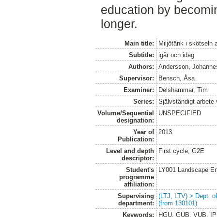
education by becomi
longer.
Main title:
Miljötänk i skötseln 
Subtitle:
igår och idag
Authors:
Andersson, Johanne
Supervisor:
Bensch, Åsa
Examiner:
Delshammar, Tim
Series:
Självständigt arbete
Volume/Sequential
UNSPECIFIED
designation:
Year of
2013
Publication:
Level and depth
First cycle, G2E
descriptor:
Student's
LY001 Landscape E
programme
affiliation:
Supervising
(LTJ, LTV) > Dept. 
department:
(from 130101)
Keywords:
HGU, GUB, VUB, IPM