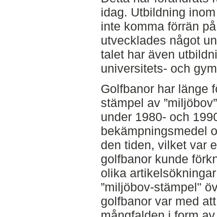
idag. Utbildning inom
inte komma förrän på
utvecklades något un
talet har även utbildn
universitets- och gy
Golfbanor har länge 
stämpel av ”miljöbov”,
under 1980- och 1990-
bekämpningsmedel o
den tiden, vilket var
golfbanor kunde förkn
olika artikelsökningar
”miljöbov-stämpel" ö
golfbanor var med att
mångfalden i form av 