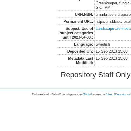
Greenkeeper, fungi
GK, IPM
URN:NBN:
urn:nbn:se:slu:epsil
Permanent URL:
http://urn.kb.se/res
Subject. Use of
Landscape architect
subject categories
until 2023-04-30.:
Language:
Swedish
Deposited On:
16 Sep 2013 15:08
Metadata Last
16 Sep 2013 15:08
Modified:
Repository Staff Onl
Epsilon Archive for Student Projects is
powored by
EPrints 3
developed by
School of Electronics an