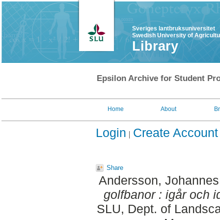
Sveriges lantbruksuniversitet
Swedish University of Agricult
Library
Epsilon Archive for Student Pro
Home
About
B
Login
Create Account
Share
Andersson, Johannes
golfbanor : igår och i
SLU, Dept. of Landsca