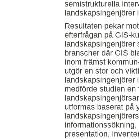
semistrukturella int
landskapsingenjörer 
Resultaten pekar mot
efterfrågan på GIS-k
landskapsingenjörer s
branscher där GIS bl
inom främst kommun- 
utgör en stor och vikti
landskapsingenjörer i
medförde studien en f
landskapsingenjörsa
utformas baserat på
landskapsingenjörer
informationssökning
presentation, invente