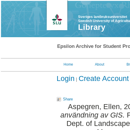
Sveriges lantbruksuniversitet
Swedish University of Agricult
Library
Epsilon Archive for Student Pro
Home
About
B
Login
Create Account
Share
Aspegren, Ellen
, 
användning av GIS.
F
Dept. of Landscape