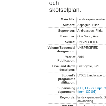
och
skötselplan.
Main title:
Landskapsingenjörer
Authors:
Aspegren, Ellen
Supervisor:
Andreasson, Frida
Examiner:
Ode Sang, Åsa
Series:
UNSPECIFIED
Volume/Sequential
UNSPECIFIED
designation:
Year of
2016
Publication:
Level and depth
First cycle, G2E
descriptor:
Student's
LY001 Landscape E
programme
affiliation:
Supervising
(LTJ, LTV) > Dept. 
department:
(from 130101)
Keywords:
landskapsingenjör, G
användning