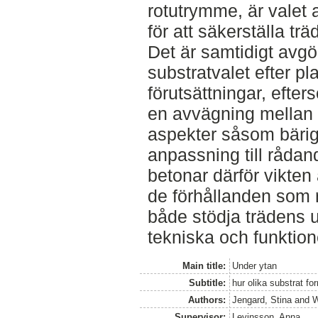
rotutrymme, är valet a
för att säkerställa tr
Det är samtidigt avg
substratvalet efter pl
förutsättningar, efte
en avvägning mellan o
aspekter såsom bärigh
anpassning till råda
betonar därför vikten 
de förhållanden som rå
både stödja trädens u
tekniska och funktione
Main title:
Under ytan
Subtitle:
hur olika substrat f
Authors:
Jengard, Stina
and
W
Supervisor:
Levinsson, Anna