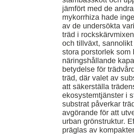
jämfört med de andra 
mykorrhiza hade ingen
av de undersökta var
träd i rockskärvmixen 
och tillväxt, sannolik
stora porstorlek som
näringshållande kapac
betydelse för trädvår
träd, där valet av su
att säkerställa träde
ekosystemtjänster i st
substrat påverkar träde
avgörande för att utve
urban grönstruktur. E
präglas av kompakter