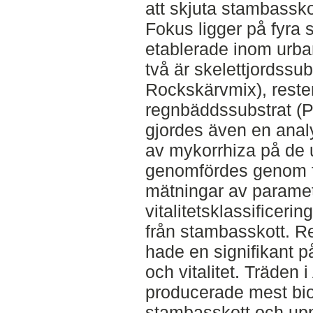
att skjuta stambasskot
Fokus ligger på fyra 
etablerade inom urba
två är skelettjordssub
Rockskärvmix), reste
regnbäddssubstrat (P
gjordes även en analy
av mykorrhiza på de 
genomfördes genom f
mätningar av parame
vitalitetsklassificer
från stambasskott. Re
hade en signifikant p
och vitalitet. Träden 
producerade mest bi
stambasskott och upp