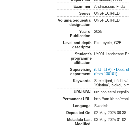
Examiner:
Andreasson, Frida
Series:
UNSPECIFIED
Volume/Sequential
UNSPECIFIED
designation:
Year of
2025
Publication:
Level and depth
First cycle, G2E
descriptor:
Student's
LY001 Landscape E
programme
affiliation:
Supervising
(LTJ, LTV) > Dept. 
department:
(from 130101)
Keywords:
Skelettjord, trädtillv
´Kristina´, biokol, p
URN:NBN:
urn:nbn:se:slu:epsil
Permanent URL:
http://urn.kb.se/res
Language:
Swedish
Deposited On:
02 May 2025 06:38
Metadata Last
03 May 2025 01:02
Modified: