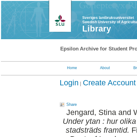
Sveriges lantbruksuniversitet
Swedish University of Agricult
Library
Epsilon Archive for Student Pro
Home
About
B
Login
Create Account
Share
Jengard, Stina
and
W
Under ytan : hur olik
stadsträds framtid.
Fi