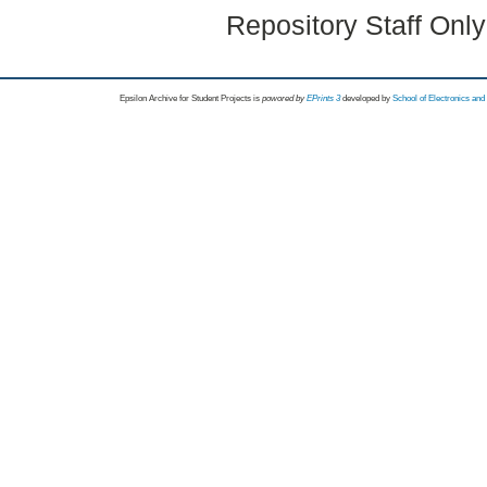
Repository Staff Onl
Epsilon Archive for Student Projects is
powored by
EPrints 3
developed by
School of Electronics an