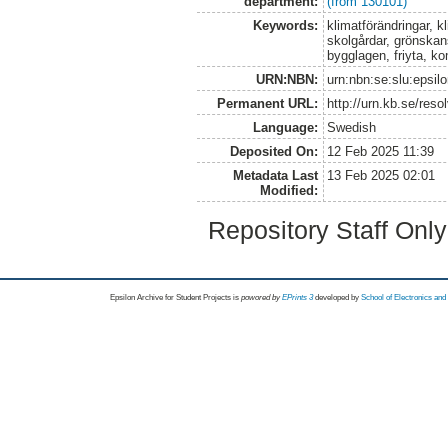
department:
(from 130101)
Keywords:
klimatförändringar, k
skolgårdar, grönskan
bygglagen, friyta, k
URN:NBN:
urn:nbn:se:slu:epsil
Permanent URL:
http://urn.kb.se/res
Language:
Swedish
Deposited On:
12 Feb 2025 11:39
Metadata Last
13 Feb 2025 02:01
Modified:
Repository Staff Onl
Epsilon Archive for Student Projects is
powored by
EPrints 3
developed by
School of Electronics an