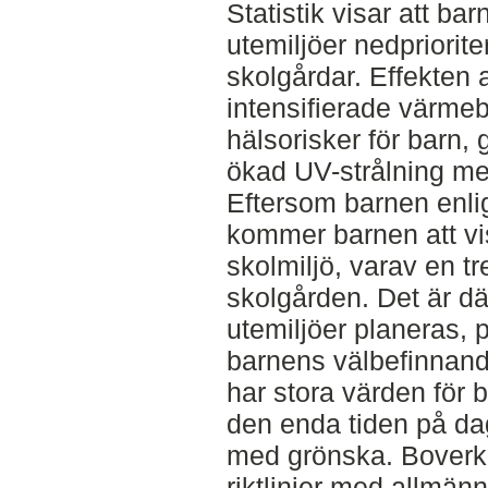
Statistik visar att ba
utemiljöer nedpriorite
skolgårdar. Effekten 
intensifierade värme
hälsorisker för barn, 
ökad UV-strålning me
Eftersom barnen enlig
kommer barnen att vist
skolmiljö, varav en tr
skolgården. Det är där
utemiljöer planeras, 
barnens välbefinnand
har stora värden för ba
den enda tiden på da
med grönska. Boverket
riktlinjer med allmä