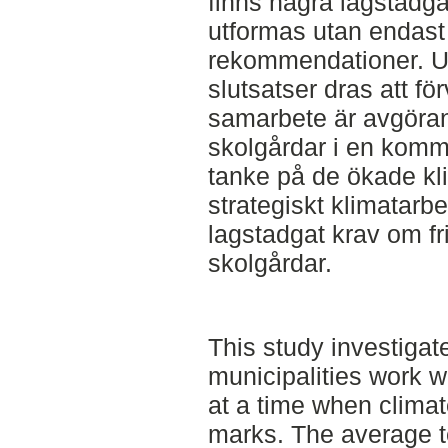
finns några lagstadg
utformas utan endast
rekommendationer. Ut
slutsatser dras att f
samarbete är avgöran
skolgårdar i en komm
tanke på de ökade kli
strategiskt klimatarb
lagstadgat krav om fr
skolgårdar.
This study investiga
municipalities work w
at a time when clima
marks. The average t