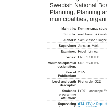
Swedish National Boa
Planning, Planning a
municipalities, organi
Main title:
Kommunernas strateg
Subtitle:
med fokus på klimat
Authors:
Samuelsson Skogbe
Supervisor:
Jansson, Märit
Examiner:
Fridell, Linnéa
Series:
UNSPECIFIED
Volume/Sequential
UNSPECIFIED
designation:
Year of
2025
Publication:
Level and depth
First cycle, G2E
descriptor:
Student's
LY001 Landscape E
programme
affiliation:
Supervising
(LTJ, LTV) > Dept. 