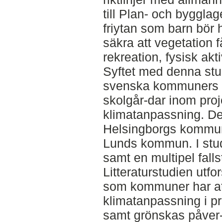
till Plan- och byggla
friytan som barn bör 
säkra att vegetation få
rekreation, fysisk akt
Syftet med denna stud
svenska kommuners 
skolgår-dar inom proj
klimatanpassning. D
Helsingborgs kommu
Lunds kommun. I studi
samt en multipel fallst
Litteraturstudien utfo
som kommuner har att 
klimatanpassning i pr
samt grönskas påver-