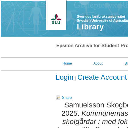
Sveriges lantbruksuniversitet
Swedish University of Agricult
Library
Epsilon Archive for Student Pro
Home
About
B
Login
Create Account
Share
Samuelsson Skogb
2025.
Kommunernas s
skolgårdar : med fo