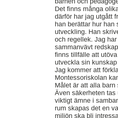
barnen och pedagoge
Det finns många olika 
därför har jag utgått 
han berättar hur han 
utveckling. Han skri
och regellek. Jag ha
sammanvävt redskap i 
finns tillfälle att utöv
utveckla sin kunskap
Jag kommer att förkl
Montessoriskolan kan
Målet är att alla barn 
Även säkerheten tas u
viktigt ämne i samba
rum skapas det en var
miljön ska bli intres