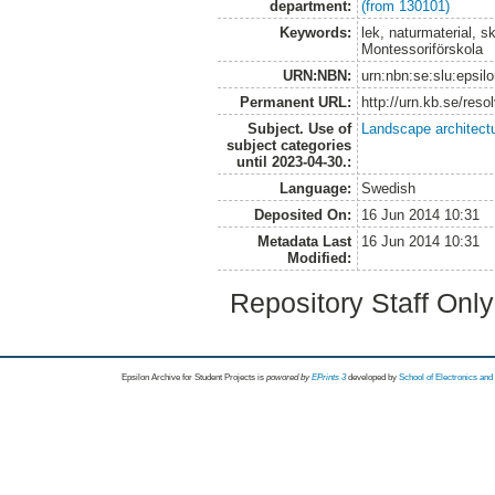
department:
(from 130101)
Keywords:
lek, naturmaterial, s
Montessoriförskola
URN:NBN:
urn:nbn:se:slu:epsil
Permanent URL:
http://urn.kb.se/res
Subject. Use of
Landscape architect
subject categories
until 2023-04-30.:
Language:
Swedish
Deposited On:
16 Jun 2014 10:31
Metadata Last
16 Jun 2014 10:31
Modified:
Repository Staff Onl
Epsilon Archive for Student Projects is
powored by
EPrints 3
developed by
School of Electronics an