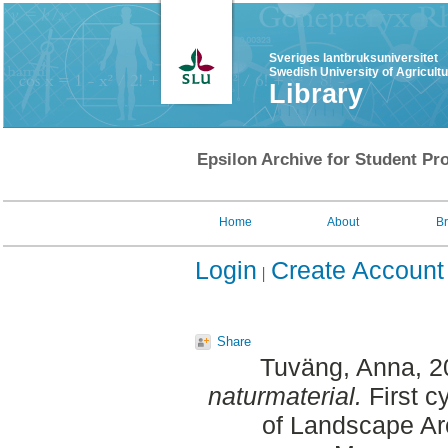
Sveriges lantbruksuniversitet
Swedish University of Agricult
Library
Epsilon Archive for Student Pro
Home
About
B
Login
Create Account
Share
Tuväng, Anna
, 
naturmaterial.
First c
of Landscape Ar