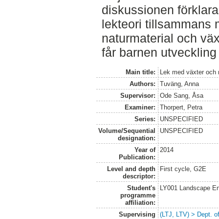
diskussionen förklara
lekteori tillsammans
naturmaterial och vä
får barnen utveckling 
Main title:
Lek med växter och 
Authors:
Tuväng, Anna
Supervisor:
Ode Sang, Åsa
Examiner:
Thorpert, Petra
Series:
UNSPECIFIED
Volume/Sequential
UNSPECIFIED
designation:
Year of
2014
Publication:
Level and depth
First cycle, G2E
descriptor:
Student's
LY001 Landscape E
programme
affiliation:
Supervising
(LTJ, LTV) > Dept. 