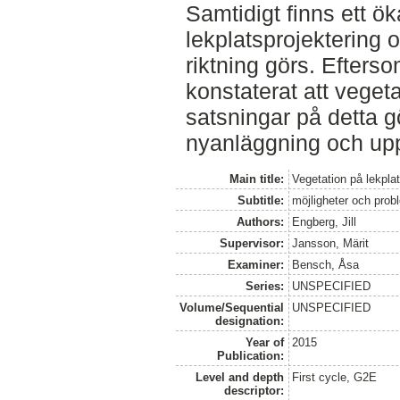
Samtidigt finns ett ök
lekplatsprojektering o
riktning görs. Efterso
konstaterat att veget
satsningar på detta gö
nyanläggning och upp
Main title:
Vegetation på lekpla
Subtitle:
möjligheter och prob
Authors:
Engberg, Jill
Supervisor:
Jansson, Märit
Examiner:
Bensch, Åsa
Series:
UNSPECIFIED
Volume/Sequential
UNSPECIFIED
designation:
Year of
2015
Publication:
Level and depth
First cycle, G2E
descriptor: