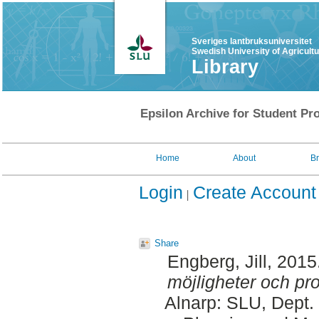
Sveriges lantbruksuniversitet
Swedish University of Agricult
Library
Epsilon Archive for Student Pro
Home
About
B
Login
Create Account
Share
Engberg, Jill
, 2015
möjligheter och pr
Alnarp: SLU, Dept.