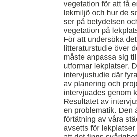
vegetation för att få 
lekmiljö och hur de 
ser på betydelsen oc
vegetation på lekplat
För att undersöka dett
litteraturstudie över 
måste anpassa sig ti
utformar lekplatser. 
intervjustudie där fy
av planering och proj
intervjuades genom kva
Resultatet av intervju
en problematik. Den ä
förtätning av våra stä
avsetts för lekplatse
att det finns svårighe