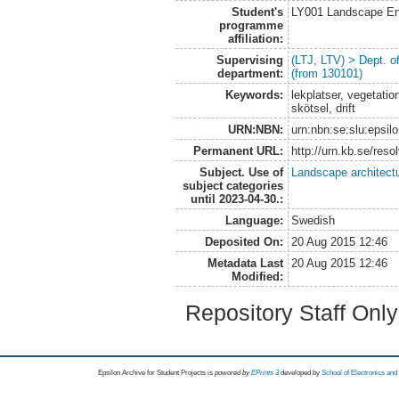
Student's
LY001 Landscape E
programme
affiliation:
Supervising
(LTJ, LTV) > Dept. 
department:
(from 130101)
Keywords:
lekplatser, vegetation
skötsel, drift
URN:NBN:
urn:nbn:se:slu:epsil
Permanent URL:
http://urn.kb.se/res
Subject. Use of
Landscape architect
subject categories
until 2023-04-30.:
Language:
Swedish
Deposited On:
20 Aug 2015 12:46
Metadata Last
20 Aug 2015 12:46
Modified:
Repository Staff Onl
Epsilon Archive for Student Projects is
powored by
EPrints 3
developed by
School of Electronics an