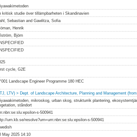
iyawakimetoden
n kritisk studie över tillämpbarheten i Skandinavien
ahl, Sebastian
and
Gawlitza, Sofia
jöman, Henrik
iström, Björn
NSPECIFIED
NSPECIFIED
025
irst cycle, G2E
Y001 Landscape Engineer Programme 180 HEC
LTJ, LTV) > Dept. of Landscape Architecture, Planning and Management (from
iyawakimetoden, mikroskog, urban skog, strukturrik plantering, ekosystemtjänst
egetation, ståndort
rn:nbn:se:slu:epsilon-s-500941
ttp://urn.kb.se/resolve?urn=urn:nbn:se:slu:epsilon-s-500941
wedish
0 May 2025 14:10