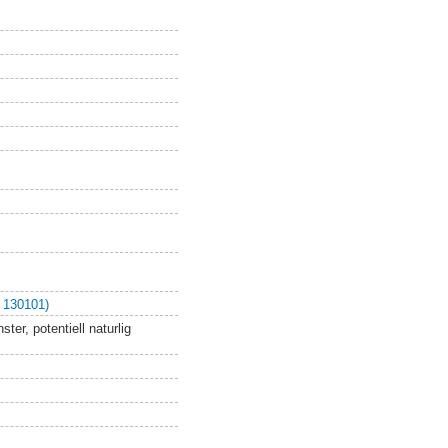
 130101)
er, potentiell naturlig