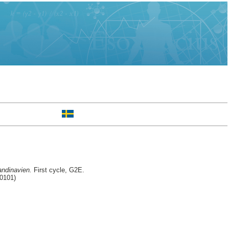
andinavien.
First cycle, G2E.
30101)