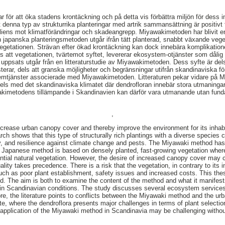
ör att öka stadens krontäckning och på detta vis förbättra miljön för dess inv
t denna typ av strukturrika planteringar med artrik sammansättning är positivt 
liens mot klimatförändringar och skadeangrepp. Miyawakimetoden har blivit e
 japanska planteringsmetoden utgår ifrån tätt planterad, snabbt växande vege
 vegetationen. Strävan efter ökad krontäckning kan dock innebära komplikatione
nns att vegetationen, tvärtemot syftet, levererar ekosystem-otjänster som dålig
uppsats utgår från en litteraturstudie av Miyawakimetoden. Dess syfte är de
terar, dels att granska möjligheter och begränsningar utifrån skandinaviska fö
stemtjänster associerade med Miyawakimetoden. Litteraturen pekar vidare på 
ls med det skandinaviska klimatet där dendrofloran innebär stora utmaningar
wakimetodens tillämpande i Skandinavien kan därför vara utmanande utan fun
,
increase urban canopy cover and thereby improve the environment for its inha
h shows that this type of structurally rich plantings with a diverse species c
ity, and resilience against climate change and pests. The Miyawaki method h
e Japanese method is based on densely planted, fast-growing vegetation where
ntial natural vegetation. However, the desire of increased canopy cover may
ality takes precedence. There is a risk that the vegetation, in contrary to its
ch as poor plant establishment, safety issues and increased costs. This thesi
. The aim is both to examine the content of the method and what it manifests,
s in Scandinavian conditions. The study discusses several ecosystem service
, the literature points to conflicts between the Miyawaki method and the urb
, where the dendroflora presents major challenges in terms of plant selectio
 application of the Miyawaki method in Scandinavia may be challenging witho