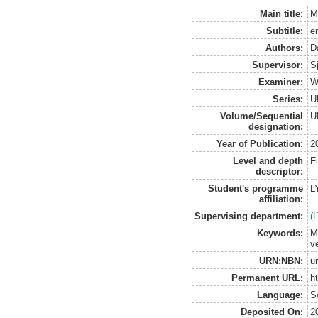
Main title:
M
Subtitle:
e
Authors:
D
Supervisor:
S
Examiner:
W
Series:
U
Volume/Sequential
U
designation:
Year of Publication:
2
Level and depth
F
descriptor:
Student's programme
L
affiliation:
Supervising department:
(
Keywords:
M
v
URN:NBN:
u
Permanent URL:
h
Language:
S
Deposited On:
2