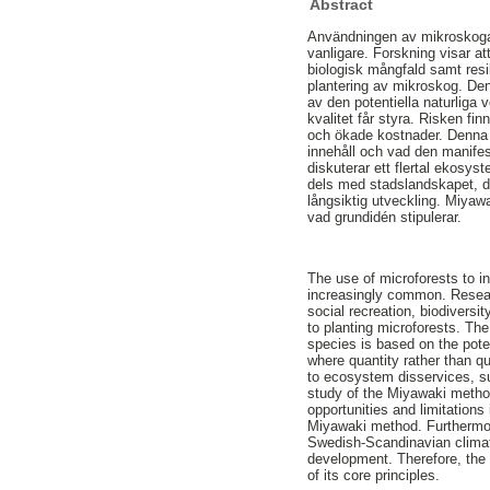
Abstract
Användningen av mikroskogar f
vanligare. Forskning visar at
biologisk mångfald samt resi
plantering av mikroskog. Den
av den potentiella naturliga
kvalitet får styra. Risken fi
och ökade kostnader. Denna 
innehåll och vad den manifes
diskuterar ett flertal ekosy
dels med stadslandskapet, de
långsiktig utveckling. Miya
vad grundidén stipulerar.
The use of microforests to 
increasingly common. Researc
social recreation, biodivers
to planting microforests. Th
species is based on the pote
where quantity rather than qu
to ecosystem disservices, su
study of the Miyawaki method
opportunities and limitation
Miyawaki method. Furthermore
Swedish-Scandinavian climate
development. Therefore, the
of its core principles.