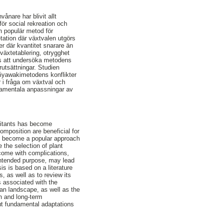
ånare har blivit allt
för social rekreation och
n populär metod för
tation där växtvalen utgörs
r där kvantitet snarare än
 växtetablering, otrygghet
ls att undersöka metodens
rutsättningar. Studien
Miyawakimetodens konflikter
 i fråga om växtval och
damentala anpassningar av
bitants has become
omposition are beneficial for
as become a popular approach
 the selection of plant
 come with complications,
 intended purpose, may lead
s is based on a literature
 as well as to review its
s associated with the
an landscape, as well as the
n and long-term
ut fundamental adaptations