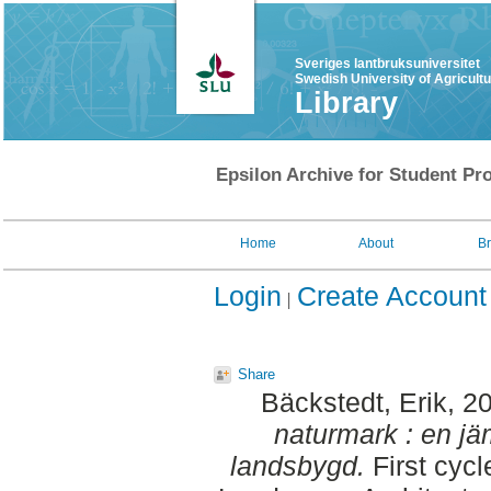
Sveriges lantbruksuniversitet
Swedish University of Agricult
Library
Epsilon Archive for Student Pro
Home
About
B
Login
Create Account
Share
Bäckstedt, Erik
, 2
naturmark : en jä
landsbygd.
First cycl