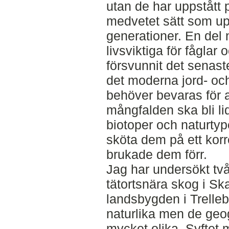
utan de har uppstått p
medvetet sätt som uppr
generationer. En del 
livsviktiga för fåglar
försvunnit det senas
det moderna jord- oc
behöver bevaras för a
mångfalden ska bli l
biotoper och naturty
sköta dem på ett korrek
brukade dem förr.
Jag har undersökt tv
tätortsnära skog i S
landsbygden i Trelle
naturlika men de geog
mycket olika. Syftet m