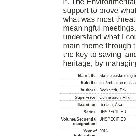
it. The Environmental
support to prove what
what was most threate
meaningful meetings,
understand what I cou
main theme through t
the key to saving lan
heritage, by managing
Main title:
Skötselbeskrivning f
Subtitle:
en jämförelse mellan
Authors:
Bäckstedt, Erik
Supervisor:
Gunnarsson, Allan
Examiner:
Bensch, Åsa
Series:
UNSPECIFIED
Volume/Sequential
UNSPECIFIED
designation:
Year of
2016
Publication: