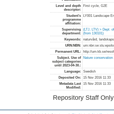
Level and depth
First cycle, G2E
descriptor:
Student's
LY001 Landscape E
programme
affiliation:
Supervising
(LTJ, LTV) > Dept. 
department:
(from 130101)
Keywords:
naturvård, landskaps
URN:NBN:
urn:nbn:se:slu:epsil
Permanent URL:
http://urn.kb.se/res
Subject. Use of
Nature conservation
subject categories
until 2023-04-30.:
Language:
Swedish
Deposited On:
15 Nov 2016 11:33
Metadata Last
15 Nov 2016 11:33
Modified:
Repository Staff Onl