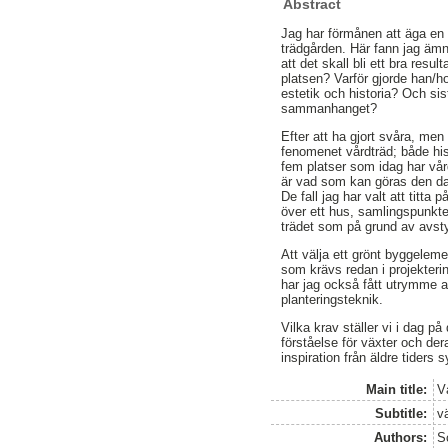
Abstract
Jag har förmånen att äga en t
trädgården. Här fann jag äm
att det skall bli ett bra res
platsen? Varför gjorde han/ho
estetik och historia? Och sis
sammanhanget?
Efter att ha gjort svåra, me
fenomenet vårdträd; både hist
fem platser som idag har vår
är vad som kan göras den dag
De fall jag har valt att titta
över ett hus, samlingspunkte
trädet som på grund av avsty
Att välja ett grönt byggeleme
som krävs redan i projekterin
har jag också fått utrymme a
planteringsteknik.
Vilka krav ställer vi i dag p
förståelse för växter och de
inspiration från äldre tiders 
Main title:
V
Subtitle:
v
Authors:
Sc