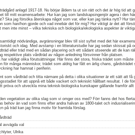
rädgård anlagd 1917-18. Nu börjar åldern ta ut sin rätt och det är hög tid att g
net till mitt examensarbete: Hur kan jag som landskapsingenjör agera i den 
ultat? Ska jag försöka återskapa något som var, eller kan jag tänka nytt? Hur 
n som han/hon gjorde och vad innebär det för mig? Hur viktigt är det att försö
t men inte minst – vilka tekniska och biologiska/ekologiska aspekter är viktiga
n samtidigt nödvändiga, avgränsningar blev till sist syftet med det här examen
oriskt och idag. Med avstamp i en litteraturstudie har jag sedan skissat på oc
dträd eller träd med en sådan placering och ett sådant utseende att de kan r
 respektive plats vårdträd av någon anledning försvinner från platsen.
 på har väldigt olika förutsättningar. Här finns det stora, friska trädet som måste
n för många människor, trädet som aldrig har fått en ärlig chans, gårdsträdet
ckning har hamnat i periferin.
nt som vårdträd och titta närmare på detta i olika situationer är ett sätt att 
gsstadiet för att uppnå ett både vackert och tekniskt hållbart resultat. I de fö
tt pröva och utveckla mina teknisk-biologiska kunskaper gällande framför allt
å den vegetation av olika slag som vi omger oss med? Förr fanns det hos flert
ras behov än vad som finns efter andra halvan av 1800-talet och indusrialise
syn på träd kan jag finna motiv för framtida förslag.
årdträd
äl avvägda val
hlyter, Ulrika