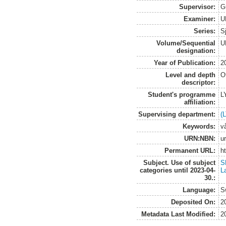
Supervisor:
G
Examiner:
U
Series:
S
Volume/Sequential
U
designation:
Year of Publication:
2
Level and depth
O
descriptor:
Student's programme
L
affiliation:
Supervising department:
(
Keywords:
vå
URN:NBN:
u
Permanent URL:
h
Subject. Use of subject
S
categories until 2023-04-
L
30.:
Language:
S
Deposited On:
2
Metadata Last Modified:
2