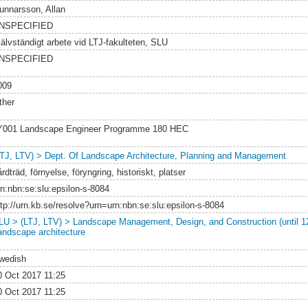
unnarsson, Allan
NSPECIFIED
jälvständigt arbete vid LTJ-fakulteten, SLU
NSPECIFIED
009
ther
Y001 Landscape Engineer Programme 180 HEC
LTJ, LTV) > Dept. Of Landscape Architecture, Planning and Management
rdträd, förnyelse, föryngring, historiskt, platser
rn:nbn:se:slu:epsilon-s-8084
ttp://urn.kb.se/resolve?urn=urn:nbn:se:slu:epsilon-s-8084
LU > (LTJ, LTV) > Landscape Management, Design, and Construction (until 1
andscape architecture
wedish
0 Oct 2017 11:25
0 Oct 2017 11:25