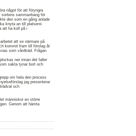
öra något för att föryngra
här sortens sammanhang för
tänkte den som en gång anlade
ka knyta an till platsens
 att ha koll på i
sarbetet att se närmare på
h kommit fram till förslag åt
äknas som vårdträd. Frågan
 plockas ner innan det faller
 som sakta tynar bort och
få grepp om hela den process
rnyelseförslag jag presenterar
 trädval och
alet människor en större
ringen. Genom att hämta