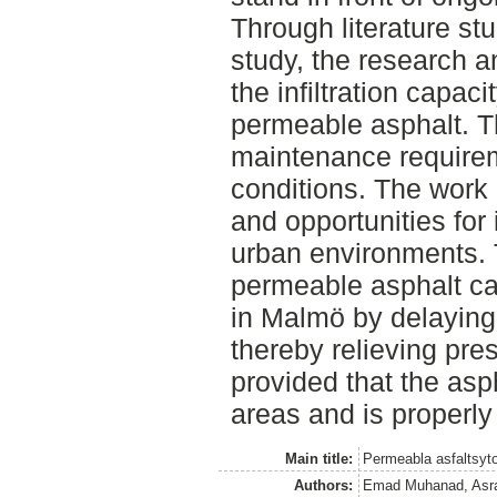
Through literature st
study, the research a
the infiltration capaci
permeable asphalt. T
maintenance requirem
conditions. The work 
and opportunities for
urban environments. 
permeable asphalt can
in Malmö by delaying 
thereby relieving pr
provided that the asph
areas and is properly
Main title:
Permeabla asfaltsyto
Authors:
Emad Muhanad, Asr