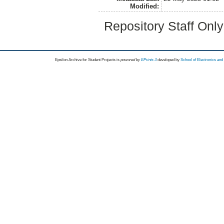
Modified:
Repository Staff Onl
Epsilon Archive for Student Projects is
powored by
EPrints 3
developed by
School of Electronics an