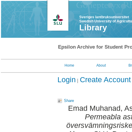
Sveriges lantbruksuniversitet
Swedish University of Agricult
Library
Epsilon Archive for Student Pro
Home
About
B
Login
Create Account
Share
Emad Muhanad, As
Permeabla asfa
översvämningsriske