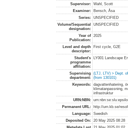
Supervisor:
Wahl, Scott
Examiner:
Bensch, Åsa
Series:
UNSPECIFIED
Volume/Sequential
UNSPECIFIED
designation:
Year of
2025
Publication:
Level and depth
First cycle, G2E
descriptor:
Student's
LY001 Landscape E
programme
affiliation:
Supervising
(LTJ, LTV) > Dept. 
department:
(from 130101)
Keywords:
dagvattenhatering, 
klimatanpassning, ma
infrastruktur
URN:NBN:
urn:nbn:se:slu:epsil
Permanent URL:
http://urn.kb.se/res
Language:
Swedish
Deposited On:
20 May 2025 08:28
Metadata Last
21 May 2025 01:02