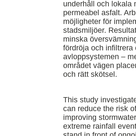
underhåll och lokala 
permeabel asfalt. Arb
möjligheter för imple
stadsmiljöer. Resulta
minska översvämning
fördröja och infiltrera
avloppsystemen – med
området vägen placera
och rätt skötsel.
This study investiga
can reduce the risk o
improving stormwate
extreme rainfall event
stand in front of ong