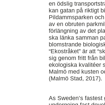
en ödslig transportst
kan gatan på riktigt
Pildammsparken och S
av en obruten parkmi
förlängning av det p
ska länka samman par
blomstrande biologis
“Ekostråket” är att “sk
sig genom fritt från b
ekologiska kvalitéer
Malmö med kusten oc
(Malmö Stad, 2017).
As Sweden’s fastest 
undergoing fast deve