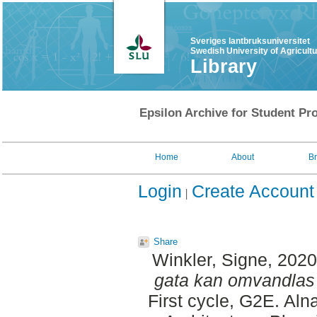
Sveriges lantbruksuniversitet
Swedish University of Agricult
Library
Epsilon Archive for Student Pro
Home
About
B
Login
Create Account
Share
Winkler, Signe
, 202
gata kan omvandlas t
First cycle, G2E. Al