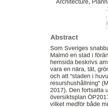
Architecture, Plan
Abstract
Som Sveriges snabba
Malmö en stad i förä
hemsida beskrivs amb
vara en nära, tät, gr
och att “staden i huv
resurshushållning” (
2017). Den fortsatta u
översiktsplan ÖP2017
vilket medför både mö