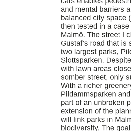
cars enables pedestria
and mental barriers
balanced city space (
then tested in a case 
Malmö. The street I c
Gustaf’s road that is
two largest parks, P
Slottsparken. Despite
with lawn areas close b
somber street, only su
With a richer greenery
Pildammsparken and 
part of an unbroken pa
extension of the pla
will link parks in Mal
biodiversity. The goal