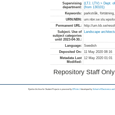
Supervising
(LTJ, LTV) > Dept. 
department:
(from 130101)
Keywords:
parkstråk, förtätning
URN:NBN:
urn:nbn:se:slu:epsil
Permanent URL:
http://urn.kb.se/res
Subject. Use of
Landscape architect
subject categories
until 2023-04-30.:
Language:
Swedish
Deposited On:
11 May 2020 08:16
Metadata Last
12 May 2020 01:01
Modified:
Repository Staff Onl
Epsilon Archive for Student Projects is
powored by
EPrints 3
developed by
School of Electronics an