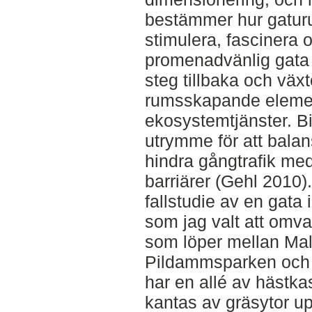
bestämmer hur gaturu
stimulera, fascinera o
promenadvänlig gata kr
steg tillbaka och växter
rumsskapande eleme
ekosystemtjänster. Bi
utrymme för att balan
hindra gångtrafik me
barriärer (Gehl 2010)
fallstudie av en gata
som jag valt att omva
som löper mellan Mal
Pildammsparken och S
har en allé av hästka
kantas av gräsytor u