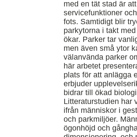
med en tät stad är att
servicefunktioner och l
fots. Samtidigt blir t
parkytorna i takt me
ökar. Parker tar vanli
men även små ytor ka
välanvända parker om 
här arbetet presente
plats för att anlägga 
erbjuder upplevelseri
bidrar till ökad biolo
Litteraturstudien har 
ifrån människor i ges
och parkmiljöer. Män
ögonhöjd och gånghas
dimensionering, och