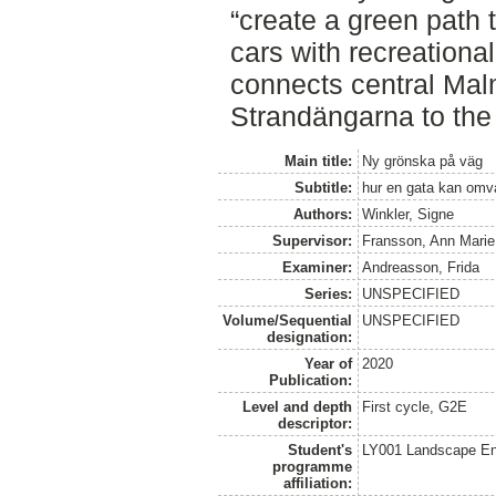
“create a green path 
cars with recreational
connects central Mal
Strandängarna to the
Main title:
Ny grönska på väg
Subtitle:
hur en gata kan omva
Authors:
Winkler, Signe
Supervisor:
Fransson, Ann Marie
Examiner:
Andreasson, Frida
Series:
UNSPECIFIED
Volume/Sequential
UNSPECIFIED
designation:
Year of
2020
Publication:
Level and depth
First cycle, G2E
descriptor:
Student's
LY001 Landscape E
programme
affiliation: