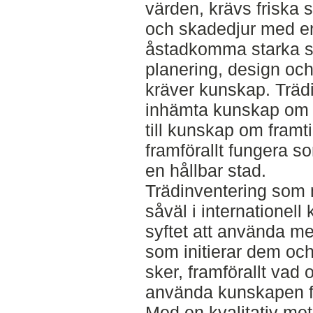
värden, krävs friska s
och skadedjur med en s
åstadkomma starka st
planering, design och f
kräver kunskap. Trädi
inhämta kunskap om t
till kunskap om fram
framförallt fungera so
en hållbar stad.
Trädinventering som m
såväl i internationel
syftet att använda me
som initierar dem och
sker, framförallt vad 
använda kunskapen frå
Med en kvalitativ met