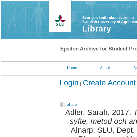
Sveriges lantbruksuniversitet
Swedish University of Agricult
Library
Epsilon Archive for Student Pro
Home
About
B
Login
Create Account
Share
Adler, Sarah
, 2017.
T
syfte, metod och a
Alnarp: SLU, Dept.