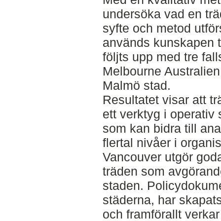
undersöka vad en träd
syfte och metod utför
används kunskapen till
följts upp med tre fall
Melbourne Australie
Malmö stad.
Resultatet visar att t
ett verktyg i operativ
som kan bidra till ana
flertal nivåer i orga
Vancouver utgör goda
träden som avgörande 
staden. Policydokum
städerna, har skapats
och framförallt verk