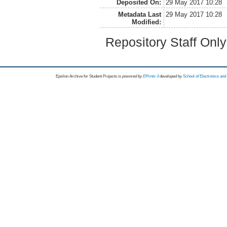
Deposited On:
29 May 2017 10:28
Metadata Last
29 May 2017 10:28
Modified:
Repository Staff Onl
Epsilon Archive for Student Projects is
powored by
EPrints 3
developed by
School of Electronics an