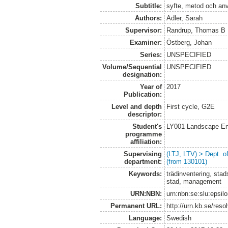
Subtitle:
syfte, metod och an
Authors:
Adler, Sarah
Supervisor:
Randrup, Thomas B
Examiner:
Östberg, Johan
Series:
UNSPECIFIED
Volume/Sequential
UNSPECIFIED
designation:
Year of
2017
Publication:
Level and depth
First cycle, G2E
descriptor:
Student's
LY001 Landscape E
programme
affiliation:
Supervising
(LTJ, LTV) > Dept. 
department:
(from 130101)
Keywords:
trädinventering, stads
stad, management
URN:NBN:
urn:nbn:se:slu:epsil
Permanent URL:
http://urn.kb.se/res
Language:
Swedish