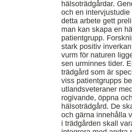
hälsoträdgårdar. Geno
och en intervjustudi
detta arbete gett preli
man kan skapa en hä
patientgrupp. Forskni
stark positiv inverka
vurm för naturen ligg
sen urminnes tider. E
trädgård som är speci
viss patientgrupps be
utlandsveteraner me
rogivande, öppna och 
hälsoträdgård. De ska
och gärna innehålla v
i trädgården skall vara
integrera med andra