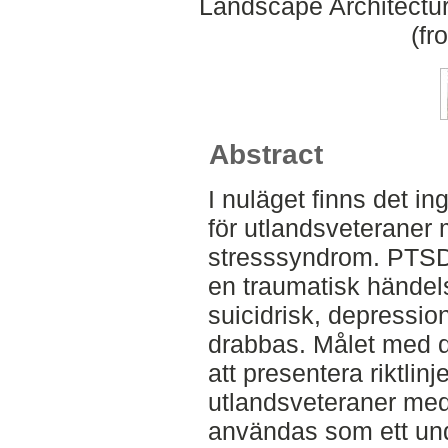
Landscape Architectu
(fr
Abstract
I nuläget finns det i
för utlandsveteraner
stresssyndrom. PTSD 
en traumatisk händelse
suicidrisk, depressi
drabbas. Målet med 
att presentera riktlinj
utlandsveteraner m
användas som ett und