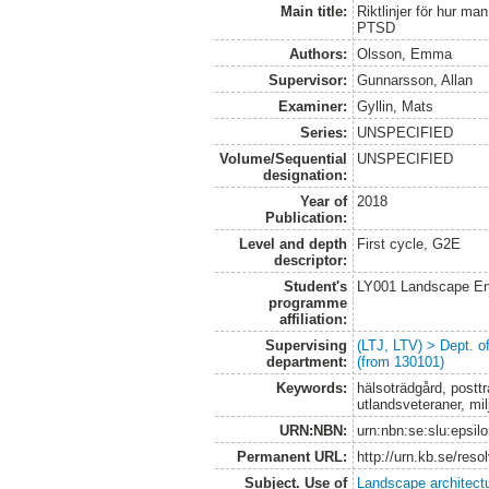
Main title:
Riktlinjer för hur m
PTSD
Authors:
Olsson, Emma
Supervisor:
Gunnarsson, Allan
Examiner:
Gyllin, Mats
Series:
UNSPECIFIED
Volume/Sequential
UNSPECIFIED
designation:
Year of
2018
Publication:
Level and depth
First cycle, G2E
descriptor:
Student's
LY001 Landscape E
programme
affiliation:
Supervising
(LTJ, LTV) > Dept. 
department:
(from 130101)
Keywords:
hälsoträdgård, postt
utlandsveteraner, mil
URN:NBN:
urn:nbn:se:slu:epsil
Permanent URL:
http://urn.kb.se/res
Subject. Use of
Landscape architect