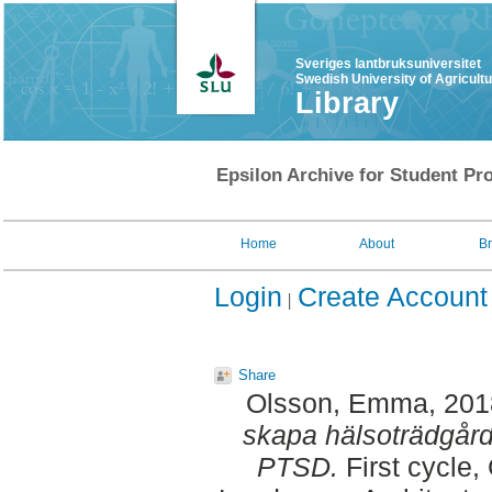
Sveriges lantbruksuniversitet
Swedish University of Agricult
Library
Epsilon Archive for Student Pro
Home
About
B
Login
Create Account
Share
Olsson, Emma
, 20
skapa hälsoträdgård
PTSD.
First cycle,