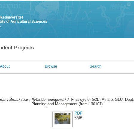
uksuniversitet
ity of Agricultural Sciences
y
udent Projects
About
Browse
Search
rda våtmarksöar : flytande reningsverk?.
First cycle, G2E. Alnarp: SLU, Dept.
Planning and Management (from 130101)
PDF
6MB