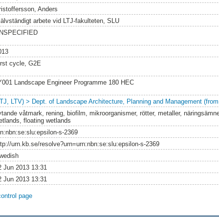
ristoffersson, Anders
jälvständigt arbete vid LTJ-fakulteten, SLU
NSPECIFIED
013
irst cycle, G2E
Y001 Landscape Engineer Programme 180 HEC
LTJ, LTV) > Dept. of Landscape Architecture, Planning and Management (from
lytande våtmark, rening, biofilm, mikroorganismer, rötter, metaller, näringsämne
etlands, floating wetlands
rn:nbn:se:slu:epsilon-s-2369
ttp://urn.kb.se/resolve?urn=urn:nbn:se:slu:epsilon-s-2369
wedish
2 Jun 2013 13:31
2 Jun 2013 13:31
control page