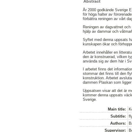
Abstract
År 2000 godkände Sverige EUs 
för höga halter av förorenad
förbättra reningen av vårt da
Reningen av dagvattnet och p
hjälp av dammar och våtmarke
Syftet med denna uppsats har
kunskapen ökar och förhoppn
Arbetet innehåller en litterat
den är konstruerad, vilken t
använda sig av dem här i Sv
I arbetet finns det informat
stommar det finns till den f
konstruktion. Arbetet avslut
dammen Plaskan som ligger
Uppsatsen visar att det är m
kommer denna uppsats väcka 
Sverige.
Main title:
K
Subtitle:
f
Authors:
B
Supervisor:
B