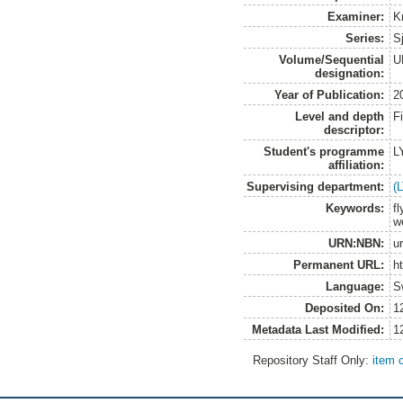
Examiner:
K
Series:
S
Volume/Sequential
U
designation:
Year of Publication:
2
Level and depth
F
descriptor:
Student's programme
L
affiliation:
Supervising department:
(
Keywords:
f
w
URN:NBN:
u
Permanent URL:
h
Language:
S
Deposited On:
1
Metadata Last Modified:
1
Repository Staff Only:
item 