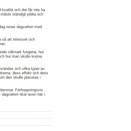
kvalité och det får inte ha
e måste ständigt jobba och
 Idag renas dagvatten med
 så att intresset och
ras.
ytande våtmark fungerar, hur
 och hur man skulle kunna
användas och vilka typer av
rkerna, dess effekt och dess
 om den skulle placeras i
ra dammar. Förhoppningsvis
 dagvatten ökar även här i