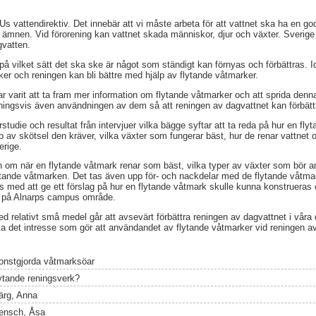
vattendirektiv. Det innebär att vi måste arbeta för att vattnet ska ha en god 
e ämnen. Vid förorening kan vattnet skada människor, djur och växter. Sverig
gvatten.
å vilket sätt det ska ske är något som ständigt kan förnyas och förbättras.
r och reningen kan bli bättre med hjälp av flytande våtmarker.
 varit att ta fram mer information om flytande våtmarker och att sprida denna
ingsvis även användningen av dem så att reningen av dagvattnet kan förbätt
urstudie och resultat från intervjuer vilka bägge syftar att ta reda på hur en fl
yp av skötsel den kräver, vilka växter som fungerar bäst, hur de renar vattnet
erige.
ion om när en flytande våtmark renar som bäst, vilka typer av växter som bör 
lytande våtmarken. Det tas även upp för- och nackdelar med de flytande våtma
as med att ge ett förslag på hur en flytande våtmark skulle kunna konstrueras
 på Alnarps campus område.
ed relativt små medel går att avsevärt förbättra reningen av dagvattnet i vå
det intresse som gör att användandet av flytande våtmarker vid reningen av
onstgjorda våtmarksöar
lytande reningsverk?
ärg, Anna
ensch, Åsa