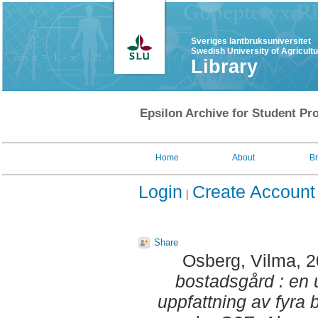
Sveriges lantbruksuniversitet
Swedish University of Agricult
Library
Epsilon Archive for Student Pro
Home
About
B
Login
Create Account
Share
Osberg, Vilma
, 
bostadsgård : en
uppfattning av fyra