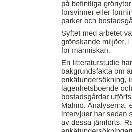
på befintliga grönyto
försvinner eller för
parker och bostadsgå
Syftet med arbetet var
grönskande miljöer, i
för människan.
En litteraturstudie har
bakgrundsfakta om ä
enkätundersökning, i
lägenhetsboende och
bostadsgårdar utförts
Malmö. Analyserna, 
intervjuer har sedan 
av dessa jämförts. R
enkätundersökningarn