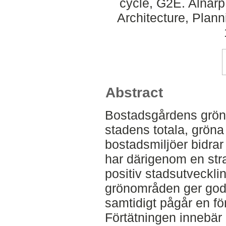
cycle, G2E. Alnar
Architecture, Plan
Abstract
Bostadsgårdens gröns
stadens totala, gröna
bostadsmiljöer bidrar t
har därigenom en stra
positiv stadsutveckling
grönområden ger goda
samtidigt pågår en fö
Förtätningen innebär