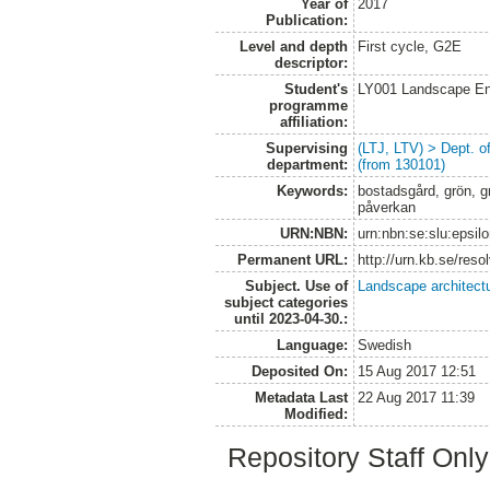
Year of
2017
Publication:
Level and depth
First cycle, G2E
descriptor:
Student's
LY001 Landscape E
programme
affiliation:
Supervising
(LTJ, LTV) > Dept. 
department:
(from 130101)
Keywords:
bostadsgård, grön, g
påverkan
URN:NBN:
urn:nbn:se:slu:epsil
Permanent URL:
http://urn.kb.se/res
Subject. Use of
Landscape architect
subject categories
until 2023-04-30.:
Language:
Swedish
Deposited On:
15 Aug 2017 12:51
Metadata Last
22 Aug 2017 11:39
Modified:
Repository Staff Onl