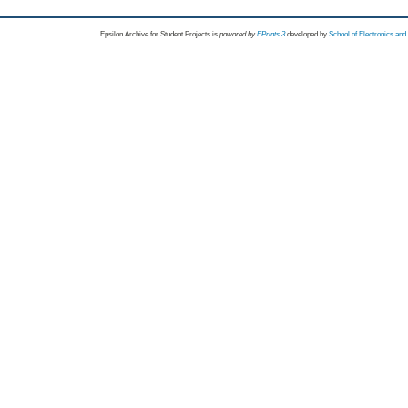
Epsilon Archive for Student Projects is
powored by
EPrints 3
developed by
School of Electronics an