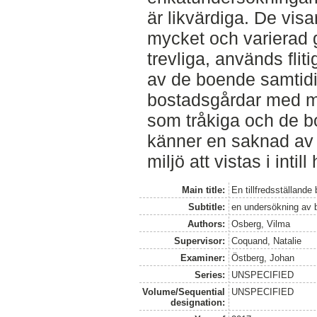
är likvärdiga. De vis
mycket och varierad
trevliga, används fli
av de boende samtid
bostadsgårdar med m
som tråkiga och de 
känner en saknad av
miljö att vistas i inti
Main title:
En tillfredsställande
Subtitle:
en undersökning av 
Authors:
Osberg, Vilma
Supervisor:
Coquand, Natalie
Examiner:
Östberg, Johan
Series:
UNSPECIFIED
Volume/Sequential
UNSPECIFIED
designation: