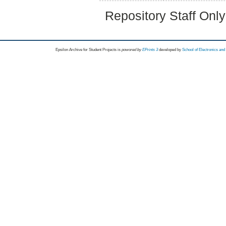
Repository Staff Onl
Epsilon Archive for Student Projects is
powored by
EPrints 3
developed by
School of Electronics an