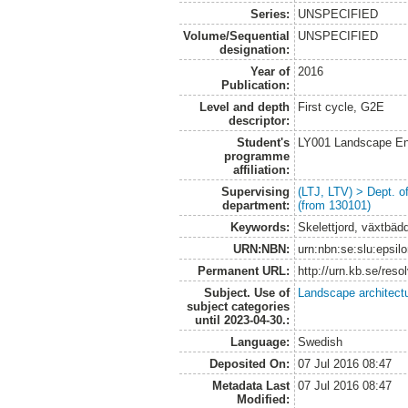
Series:
UNSPECIFIED
Volume/Sequential
UNSPECIFIED
designation:
Year of
2016
Publication:
Level and depth
First cycle, G2E
descriptor:
Student's
LY001 Landscape E
programme
affiliation:
Supervising
(LTJ, LTV) > Dept. 
department:
(from 130101)
Keywords:
Skelettjord, växtbäd
URN:NBN:
urn:nbn:se:slu:epsil
Permanent URL:
http://urn.kb.se/res
Subject. Use of
Landscape architect
subject categories
until 2023-04-30.:
Language:
Swedish
Deposited On:
07 Jul 2016 08:47
Metadata Last
07 Jul 2016 08:47
Modified: