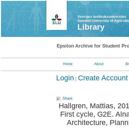
Sveriges lantbruksuniversitet
Swedish University of Agricult
Library
Epsilon Archive for Student Pro
Home
About
B
Login
Create Account
Share
Hallgren, Mattias
, 20
First cycle, G2E. Al
Architecture, Plan