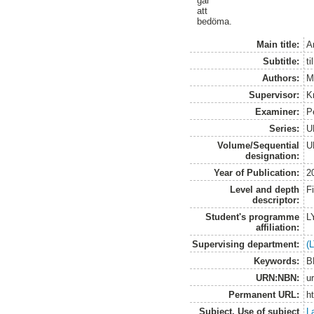
går
att
bedöma.
Main title:
A
Subtitle:
ti
Authors:
M
Supervisor:
K
Examiner:
P
Series:
U
Volume/Sequential
U
designation:
Year of Publication:
2
Level and depth
F
descriptor:
Student's programme
L
affiliation:
Supervising department:
(
Keywords:
B
URN:NBN:
u
Permanent URL:
h
Subject. Use of subject
L