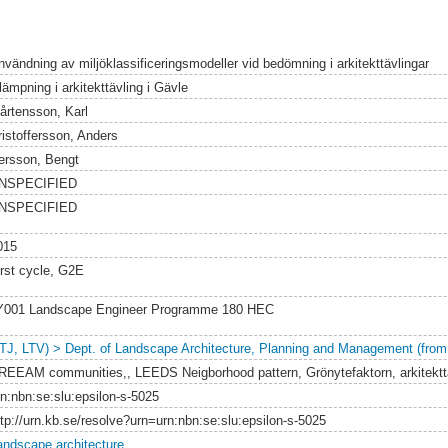
nvändning av miljöklassificeringsmodeller vid bedömning i arkitekttävlingar
llämpning i arkitekttävling i Gävle
årtensson, Karl
ristoffersson, Anders
ersson, Bengt
NSPECIFIED
NSPECIFIED
015
irst cycle, G2E
Y001 Landscape Engineer Programme 180 HEC
LTJ, LTV) > Dept. of Landscape Architecture, Planning and Management (from
REEAM communities,, LEEDS Neigborhood pattern, Grönytefaktorn, arkitektt
rn:nbn:se:slu:epsilon-s-5025
ttp://urn.kb.se/resolve?urn=urn:nbn:se:slu:epsilon-s-5025
andscape architecture