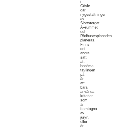
i
Gävle
där
nygestaltningen
av
Slottstorget,
Å-­‐rummet
och
Rådhusesplanaden
planeras.
Finns
det
andra
sätt
att
bedöma
tävlingen
på
än
att
bara
använda
kriterier
som
är
framtagna
av
juryn,
eller
är