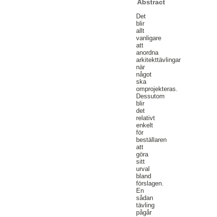
Abstract
Det
blir
allt
vanligare
att
anordna
arkitekttävlingar
när
något
ska
omprojekteras.
Dessutom
blir
det
relativt
enkelt
för
beställaren
att
göra
sitt
urval
bland
förslagen.
En
sådan
tävling
pågår