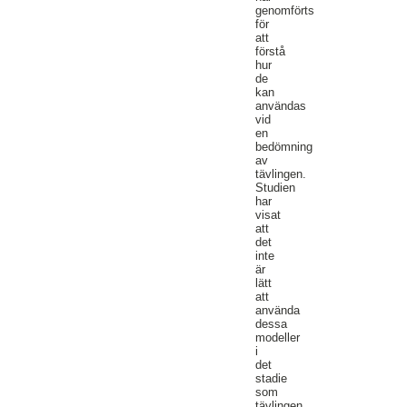
genomförts
för
att
förstå
hur
de
kan
användas
vid
en
bedömning
av
tävlingen.
Studien
har
visat
att
det
inte
är
lätt
att
använda
dessa
modeller
i
det
stadie
som
tävlingen