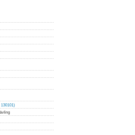
 130101)
ävling