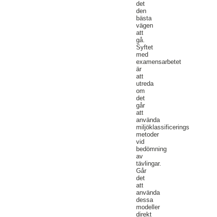
det
den
bästa
vägen
att
gå.
Syftet
med
examensarbetet
är
att
utreda
om
det
går
att
använda
miljöklassificerings
metoder
vid
bedömning
av
tävlingar.
Går
det
att
använda
dessa
modeller
direkt