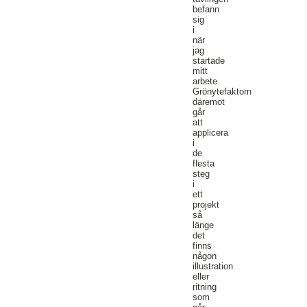
befann
sig
i
när
jag
startade
mitt
arbete.
Grönytefaktorn
däremot
går
att
applicera
i
de
flesta
steg
i
ett
projekt
så
länge
det
finns
någon
illustration
eller
ritning
som