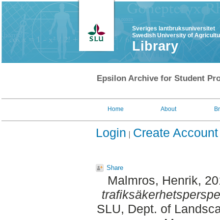
Sveriges lantbruksuniversitet
Swedish University of Agricult
Library
Epsilon Archive for Student Pro
Home
About
B
Login
Create Account
Share
Malmros, Henrik
, 2
trafiksäkerhetsperspe
SLU, Dept. of Landsca