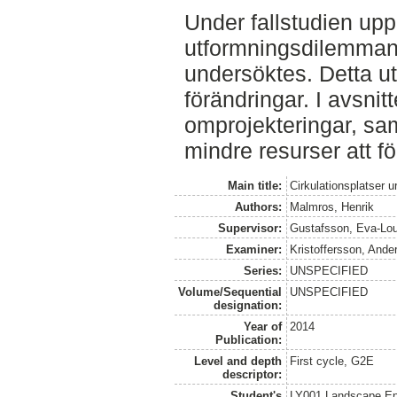
Under fallstudien u
utformningsdilemman 
undersöktes. Detta utm
förändringar. I avsnit
omprojekteringar, sa
mindre resurser att f
Main title:
Cirkulationsplatser u
Authors:
Malmros, Henrik
Supervisor:
Gustafsson, Eva-Lo
Examiner:
Kristoffersson, Ande
Series:
UNSPECIFIED
Volume/Sequential
UNSPECIFIED
designation:
Year of
2014
Publication:
Level and depth
First cycle, G2E
descriptor:
Student's
LY001 Landscape E