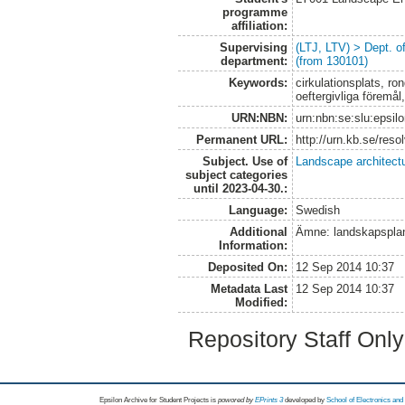
programme
affiliation:
Supervising
(LTJ, LTV) > Dept. 
department:
(from 130101)
Keywords:
cirkulationsplats, ron
oeftergivliga föremål
URN:NBN:
urn:nbn:se:slu:epsil
Permanent URL:
http://urn.kb.se/res
Subject. Use of
Landscape architect
subject categories
until 2023-04-30.:
Language:
Swedish
Additional
Ämne: landskapspla
Information:
Deposited On:
12 Sep 2014 10:37
Metadata Last
12 Sep 2014 10:37
Modified:
Repository Staff Onl
Epsilon Archive for Student Projects is
powored by
EPrints 3
developed by
School of Electronics an