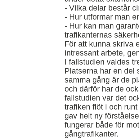
- Vilka delar består c
- Hur utformar man en
- Hur kan man garan
trafikanternas säkerh
För att kunna skriva 
intressant arbete, ge
I fallstudien valdes t
Platserna har en de
samma gång är de plac
och därför har de ock
fallstudien var det o
trafiken flöt i och run
gav helt ny förståelse
fungerar både för mo
gångtrafikanter.