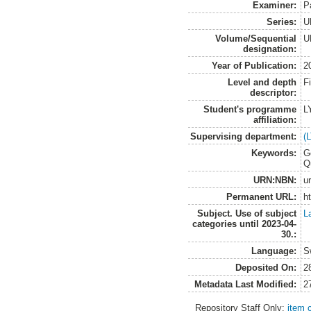
Examiner:
P
Series:
U
Volume/Sequential
U
designation:
Year of Publication:
2
Level and depth
F
descriptor:
Student's programme
L
affiliation:
Supervising department:
(
Keywords:
G
Q
URN:NBN:
u
Permanent URL:
h
Subject. Use of subject
L
categories until 2023-04-
30.:
Language:
S
Deposited On:
2
Metadata Last Modified:
2
Repository Staff Only:
item 