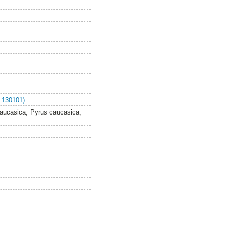
 130101)
 caucasica, Pyrus caucasica,