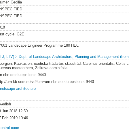
almér, Cecilia
NSPECIFIED
NSPECIFIED
018
irst cycle, G2E
Y001 Landscape Engineer Programme 180 HEC
LTJ, LTV) > Dept. of Landscape Architecture, Planning and Management (from
eorgien, Kaukasien, exotiska trädarter, stadsträd, Carpinus orientalis, Celtis
uercus macranthera, Zelkova carpinifolia
rn:nbn:se:slu:epsilon-s-9440
ttp://urn.kb.se/resolve?urn=urn:nbn:se:slu:epsilon-s-9440
andscape architecture
wedish
8 Jun 2018 12:50
7 Feb 2019 10:46
control page