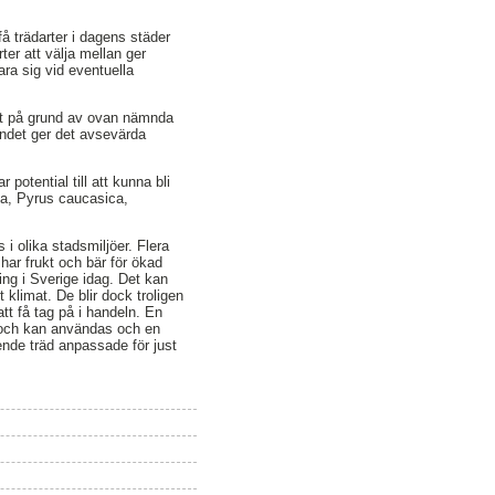
få trädarter i dagens städer
ter att välja mellan ger
ara sig vid eventuella
nat på grund av ovan nämnda
andet ger det avsevärda
 potential till att kunna bli
ica, Pyrus caucasica,
 i olika stadsmiljöer. Flera
har frukt och bär för ökad
ning i Sverige idag. Det kan
t klimat. De blir dock troligen
tt få tag på i handeln. En
r och kan användas och en
ående träd anpassade för just