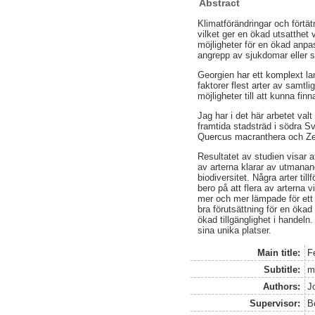
Abstract
Klimatförändringar och förtät
vilket ger en ökad utsatthet 
möjligheter för en ökad anpas
angrepp av sjukdomar eller 
Georgien har ett komplext l
faktorer flest arter av samt
möjligheter till att kunna fi
Jag har i det här arbetet valt
framtida stadsträd i södra S
Quercus macranthera och Zel
Resultatet av studien visar at
av arterna klarar av utmanand
biodiversitet. Några arter ti
bero på att flera av arterna v
mer och mer lämpade för ett f
bra förutsättning för en öka
ökad tillgänglighet i handeln
sina unika platser.
Main title:
F
Subtitle:
m
Authors:
J
Supervisor:
B