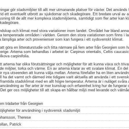
ningar gör stadsmiljöer till allt mer utmanande platser för växter. Det används 
vid ett eventuellt utbrott av sjukdomar och skadegörare. Ett bredare urval av ar
sning till de allt mer komplexa stadsmiljöerna, samtidigt som fler arter kan kl
skadegörare.
andskap och klimat med stora variationer inom landet. Området har bland an
liga tempererade områden i världen. Genom den stora variationen som finns i l
nna lämpliga arter och provenienser som kan fungera i ett sydsvenskt klimat.
 att göra en litteraturstudie och titta närmare på fem arter från Georgien som har
verige. Arterna som behandlas i arbetet är: Carpinus orientalis, Celtis caucas
kova carpinifolia.
t arterna har olika förutsättningar och möjligheter för att kunna växa och trivas
e miljöer, torka och värme. En av arterna klarar av ett svalare klimat. En del 
llför nya utseenden att kunna välja mellan. Arterna förefaller ha en liten använd
ill ha det varmt och därmed inte tidigare varit aktuella att använda i ett svensk
ramtida stadsklimat med en allt högre temperatur. Arterna är i nuläget svåra a
d användning av fler arter är mer kunskap och erfarenhet kring hur de fungera
. Det ger oss möjligheter till att skapa en hållbar miljö med levande och välm
em trädarter från Georgien
öjligheter för användning i sydsvensk stadsmiljö
ohansson, Therese
ellan, Patrick