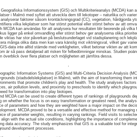
 Geografiska Informationssystem (GIS) och Multikriterieanalys (MCDA) kan a
atser i Malmö med syftet att utveckla dem till lekotoper – naturlika och vari
 analyserar faktorer såsom krontäckningsgrad (CC), vegetation, hårdgjorda ytor
dentifiera vilka lekplatser som har störst potential eller störst behov av att omva
ch MCDA kan användas för att analysera hur resultaten blir beorende på vilka
kus ligger på enkel omvandling eller störst behov ger analyserna olika prioriter
de viktas har stor påverkan på beslutsunderlaget vid stadsplanering och lekp
ra många olika data men kan vara känslig mot viktningsval, vilket gav varier
t GIS-data inte alltid stämde med verkligheten, vilket betonar vikten av att k
om är så pass detaljerad att risken för felbedömningar minskas. Studien poäng
 en överblick över flera platser och möjligheten att jämföra dessa.
,
graphic Information Systems (GIS) and Multi-Criteria Decision Analysis (MC
ygrounds (stadsdelslekplatser) in Malmö, with the aim of transforming them int
ironments that promote children's play and health. The study analyses factor
es, air pollution levels, and proximity to preschools to identify which playgr
need for transformation into play biotopes.
d MCDA can be used to create different types of rankings of playgrounds dep
 on whether the focus is on easy transformation or greatest need, the analyses
ice of parameters and how they are weighted have a major impact on the deci
elopment. MCDA proved to be a versatile and effective method for managing m
ice of parameter weights, resulting in varying rankings. Field visits to select
 align with the actual site conditions, highlighting the importance of comple
g data accuracy. The study emphasizes that GIS is a valuable tool for integ
yground development processes.