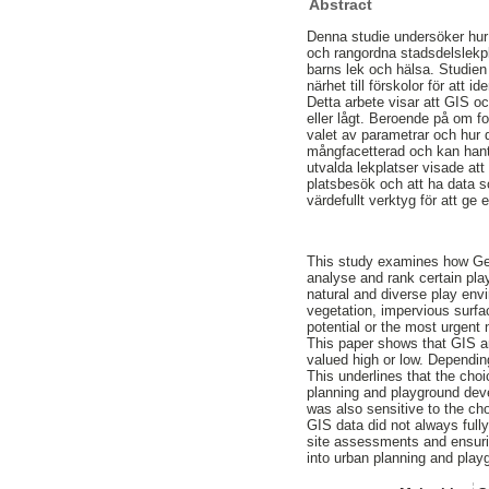
Abstract
Denna studie undersöker hur
och rangordna stadsdelslekpl
barns lek och hälsa. Studien
närhet till förskolor för att i
Detta arbete visar att GIS o
eller lågt. Beroende på om fo
valet av parametrar och hur 
mångfacetterad och kan hante
utvalda lekplatser visade at
platsbesök och att ha data s
värdefullt verktyg för att ge
This study examines how Geo
analyse and rank certain pla
natural and diverse play env
vegetation, impervious surfac
potential or the most urgent 
This paper shows that GIS an
valued high or low. Depending
This underlines that the cho
planning and playground dev
was also sensitive to the cho
GIS data did not always fully
site assessments and ensurin
into urban planning and pla