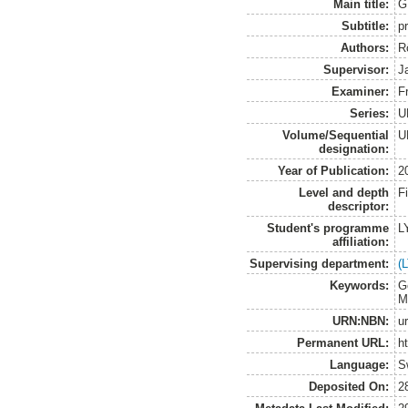
Main title:
G
Subtitle:
p
Authors:
R
Supervisor:
J
Examiner:
Fr
Series:
U
Volume/Sequential
U
designation:
Year of Publication:
2
Level and depth
F
descriptor:
Student's programme
L
affiliation:
Supervising department:
(
Keywords:
G
M
URN:NBN:
u
Permanent URL:
h
Language:
S
Deposited On:
2