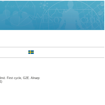
almö.
First cycle, G2E. Alnarp:
1)