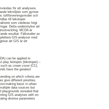
nvändas för att analysera
erande lekmiljöer som gynnar
, luftföroreningsnivåer och
ndlas till lekotoper.
 faktorer som värderas högt
ingar. Detta understryker att
latsutveckling. MCDA är
ande resultat. Fältstudier av
omplettera GIS-analyser med
terar att GIS är ett
DA) can be applied to
o play biotopes (lekotoper) –
s such as crown cover (CC),
ounds have the greatest
ending on which criteria are
 give different priorities.
sion-making basis in urban
ultiple data sources but
ed playgrounds revealed that
menting GIS analyses with on-
rating diverse parameters