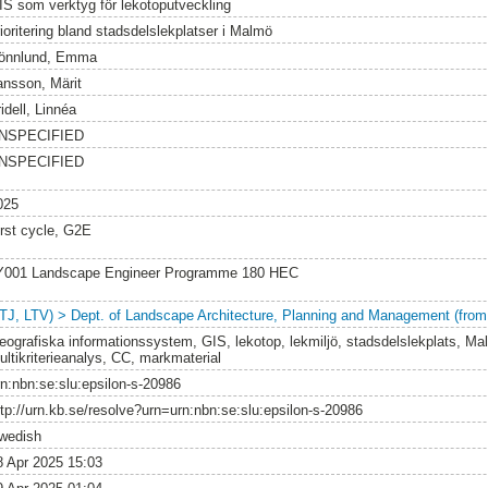
IS som verktyg för lekotoputveckling
rioritering bland stadsdelslekplatser i Malmö
önnlund, Emma
ansson, Märit
idell, Linnéa
NSPECIFIED
NSPECIFIED
025
irst cycle, G2E
Y001 Landscape Engineer Programme 180 HEC
LTJ, LTV) > Dept. of Landscape Architecture, Planning and Management (from
eografiska informationssystem, GIS, lekotop, lekmiljö, stadsdelslekplats, 
ultikriterieanalys, CC, markmaterial
rn:nbn:se:slu:epsilon-s-20986
ttp://urn.kb.se/resolve?urn=urn:nbn:se:slu:epsilon-s-20986
wedish
8 Apr 2025 15:03