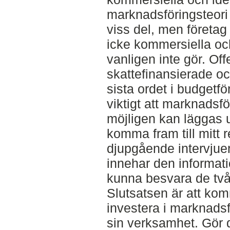
marknadsföringsteori s
viss del, men företag 
icke kommersiella och
vanligen inte gör. Off
skattefinansierade oc
sista ordet i budgetfö
viktigt att marknadsf
möjligen kan läggas u
komma fram till mitt re
djupgående intervjue
innehar den informati
kunna besvara de två 
Slutsatsen är att ko
investera i marknadsf
sin verksamhet. Gör d