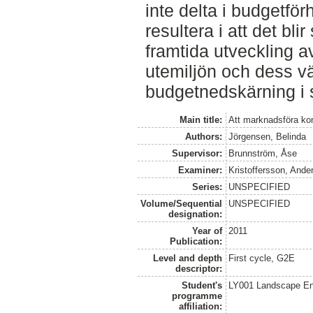
inte delta i budgetför
resultera i att det bli
framtida utveckling a
utemiljön och dess värd
budgetnedskärning i s
Main title:
Att marknadsföra ko
Authors:
Jörgensen, Belinda
Supervisor:
Brunnström, Åse
Examiner:
Kristoffersson, Ande
Series:
UNSPECIFIED
Volume/Sequential
UNSPECIFIED
designation:
Year of
2011
Publication:
Level and depth
First cycle, G2E
descriptor:
Student's
LY001 Landscape E
programme
affiliation: