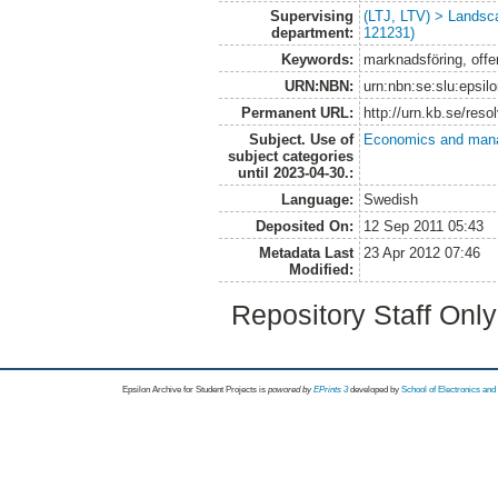
Supervising
(LTJ, LTV) > Landsc
department:
121231)
Keywords:
marknadsföring, offen
URN:NBN:
urn:nbn:se:slu:epsil
Permanent URL:
http://urn.kb.se/res
Subject. Use of
Economics and man
subject categories
until 2023-04-30.:
Language:
Swedish
Deposited On:
12 Sep 2011 05:43
Metadata Last
23 Apr 2012 07:46
Modified:
Repository Staff Onl
Epsilon Archive for Student Projects is
powored by
EPrints 3
developed by
School of Electronics an