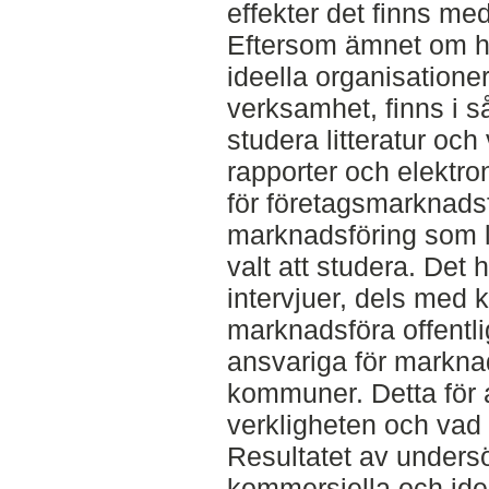
effekter det finns me
Eftersom ämnet om h
ideella organisatione
verksamhet, finns i så
studera litteratur och
rapporter och elektro
för företagsmarknadsf
marknadsföring som l
valt att studera. Det h
intervjuer, dels med 
marknadsföra offentli
ansvariga för marknad
kommuner. Detta för a
verkligheten och vad
Resultatet av undersö
kommersiella och idee