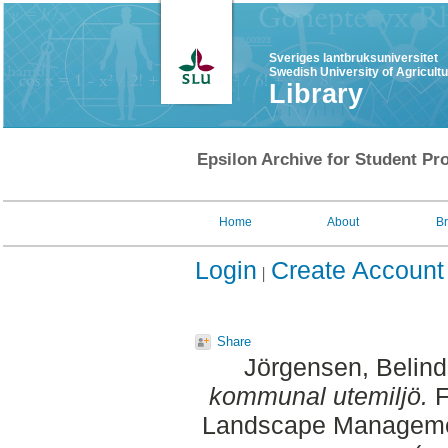
Sveriges lantbruksuniversitet
Swedish University of Agricult
Library
Epsilon Archive for Student Pro
Home
About
B
Login
Create Account
Share
Jörgensen, Belin
kommunal utemiljö.
F
Landscape Managemen