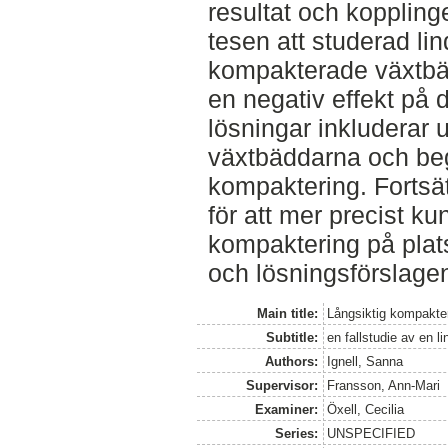
resultat och kopplingen
tesen att studerad lind
kompakterade växtbäd
en negativ effekt på 
lösningar inkluderar u
växtbäddarna och be
kompaktering. Fortsä
för att mer precist k
kompaktering på plat
och lösningsförslage
Main title:
Långsiktig kompakter
Subtitle:
en fallstudie av en l
Authors:
Ignell, Sanna
Supervisor:
Fransson, Ann-Mari
Examiner:
Öxell, Cecilia
Series:
UNSPECIFIED