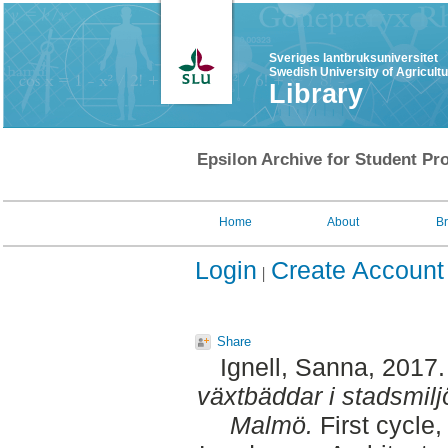
Sveriges lantbruksuniversitet
Swedish University of Agricult
Library
Epsilon Archive for Student Pro
Home
About
B
Login
Create Account
Share
Ignell, Sanna
, 2017
växtbäddar i stadsmiljö 
Malmö.
First cycle,