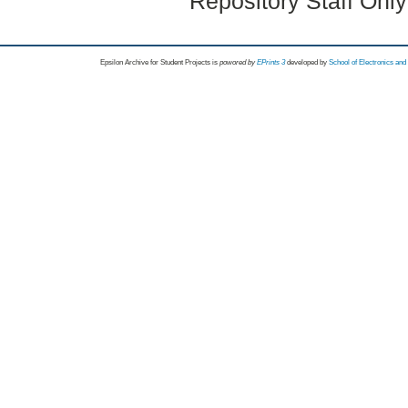
Repository Staff Onl
Epsilon Archive for Student Projects is
powored by
EPrints 3
developed by
School of Electronics an