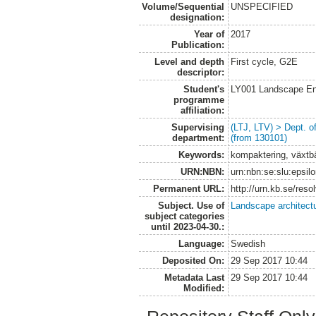
Volume/Sequential
UNSPECIFIED
designation:
Year of
2017
Publication:
Level and depth
First cycle, G2E
descriptor:
Student's
LY001 Landscape E
programme
affiliation:
Supervising
(LTJ, LTV) > Dept. 
department:
(from 130101)
Keywords:
kompaktering, växtbädd
URN:NBN:
urn:nbn:se:slu:epsil
Permanent URL:
http://urn.kb.se/res
Subject. Use of
Landscape architect
subject categories
until 2023-04-30.:
Language:
Swedish
Deposited On:
29 Sep 2017 10:44
Metadata Last
29 Sep 2017 10:44
Modified: