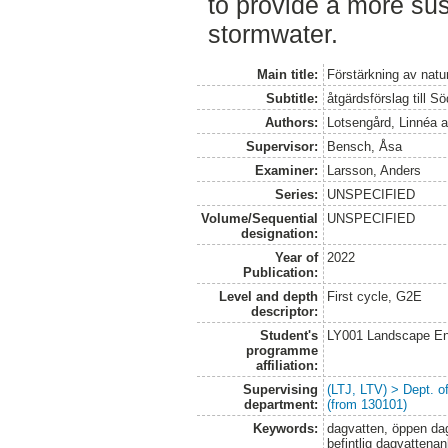
to provide a more sus
stormwater.
Main title:
Förstärkning av natu
Subtitle:
åtgärdsförslag till 
Authors:
Lotsengård, Linnéa
a
Supervisor:
Bensch, Åsa
Examiner:
Larsson, Anders
Series:
UNSPECIFIED
Volume/Sequential
UNSPECIFIED
designation:
Year of
2022
Publication:
Level and depth
First cycle, G2E
descriptor:
Student's
LY001 Landscape E
programme
affiliation:
Supervising
(LTJ, LTV) > Dept. 
department:
(from 130101)
Keywords:
dagvatten, öppen dag
befintlig dagvattena