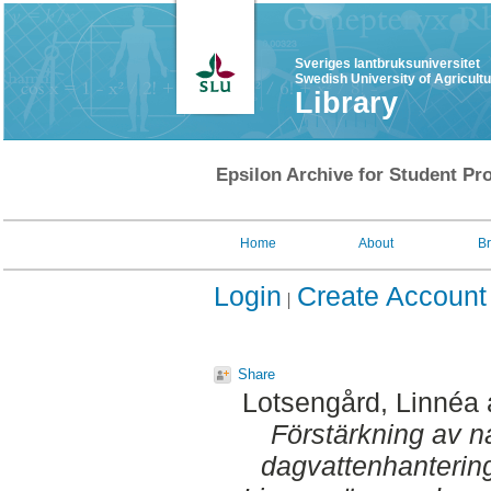
Sveriges lantbruksuniversitet
Swedish University of Agricult
Library
Epsilon Archive for Student Pro
Home
About
B
Login
Create Account
Share
Lotsengård, Linnéa
Förstärkning av n
dagvattenhantering 