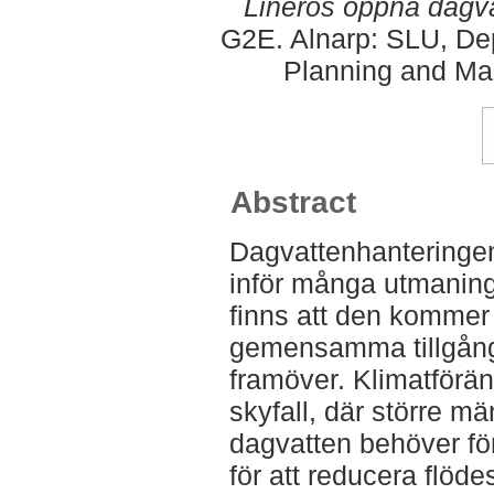
Lineros öppna dagv
G2E. Alnarp: SLU, Dep
Planning and Ma
Abstract
Dagvattenhanteringen 
inför många utmaninga
finns att den kommer
gemensamma tillgång
framöver. Klimatföränd
skyfall, där större m
dagvatten behöver förd
för att reducera flöd