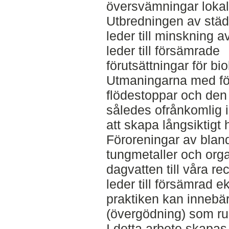
översvämningar lokal
Utbredningen av stä
leder till minskning av
leder till försämrade
förutsättningar för bi
Utmaningarna med fö
flödestoppar och den
således ofrånkomlig 
att skapa långsiktigt
Föroreningar av blan
tungmetaller och org
dagvatten till våra re
leder till försämrad e
praktiken kan innebär
(övergödning) som r
I detta arbete skapas