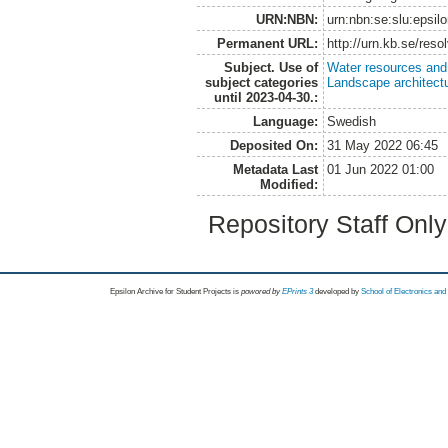
URN:NBN:
urn:nbn:se:slu:epsil
Permanent URL:
http://urn.kb.se/res
Subject. Use of
Water resources an
subject categories
Landscape architect
until 2023-04-30.:
Language:
Swedish
Deposited On:
31 May 2022 06:45
Metadata Last
01 Jun 2022 01:00
Modified:
Repository Staff Onl
Epsilon Archive for Student Projects is
powored by
EPrints 3
developed by
School of Electronics an