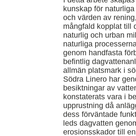
kunskap för naturliga
och värden av rening,
mångfald kopplat till 
naturlig och urban mi
naturliga processern
genom handfasta förb
befintlig dagvattenan
allmän platsmark i s
Södra Linero har gen
besiktningar av vat
konstaterats vara i b
upprustning då anlägg
dess förväntade funkt
leds dagvatten genom
erosionsskador till en