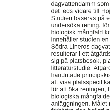
dagvattendamm som f
det leds vidare till Hö
Studien baseras på en 
undersöka rening, för
biologisk mångfald ko
innehåller studien en 
Södra Lineros dagva
resulterar i ett åtgär
sig på platsbesök, p
litteraturstudie. Åtgär
handritade principski
att visa platsspecifik
för att öka reningen,
biologiska mångfalde
anläggningen. Målet 