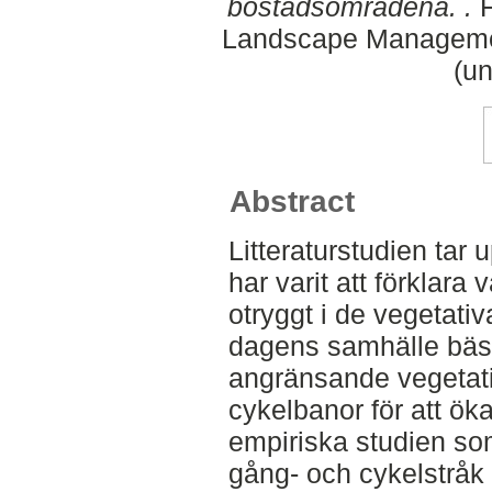
bostadsområdena. .
F
Landscape Managemen
(un
Abstract
Litteraturstudien tar
har varit att förklar
otryggt i de vegetativ
dagens samhälle bäs
angränsande vegetati
cykelbanor för att ök
empiriska studien som
gång- och cykelstrå