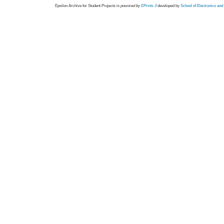
Epsilon Archive for Student Projects is
powored by
EPrints 3
developed by
School of Electronics an