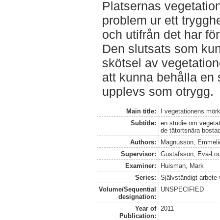
Platsernas vegetation
problem ur ett tryggh
och utifrån det har fö
Den slutsats som kunn
skötsel av vegetatione
att kunna behålla en 
upplevs som otrygg.
Main title:
I vegetationens mörk
Subtitle:
en studie om vegetat
de tätortsnära bost
Authors:
Magnusson, Emmeli
Supervisor:
Gustafsson, Eva-Lo
Examiner:
Huisman, Mark
Series:
Självständigt arbete
Volume/Sequential
UNSPECIFIED
designation:
Year of
2011
Publication: