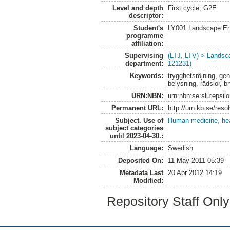
Level and depth
First cycle, G2E
descriptor:
Student's
LY001 Landscape E
programme
affiliation:
Supervising
(LTJ, LTV) > Landsc
department:
121231)
Keywords:
trygghetsröjning, ge
belysning, rädslor, 
URN:NBN:
urn:nbn:se:slu:epsil
Permanent URL:
http://urn.kb.se/res
Subject. Use of
Human medicine, hea
subject categories
until 2023-04-30.:
Language:
Swedish
Deposited On:
11 May 2011 05:39
Metadata Last
20 Apr 2012 14:19
Modified:
Repository Staff Onl