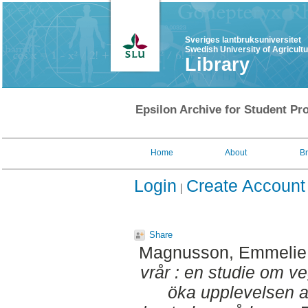
Sveriges lantbruksuniversitet
Swedish University of Agricult
Library
Epsilon Archive for Student Pro
Home
About
B
Login
Create Account
Share
Magnusson, Emmelie
vrår : en studie om ve
öka upplevelsen av