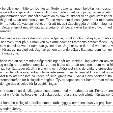
v befolkningen i tätorter. De flesta tätorter växer antingen befolkningsmässigt
iljön allt viktigare. Att ha nära till grönområden med rikt djurliv, har en posi
 grönområden som innehåller variation av växter skapar vi en god livsmiljö för
å grund av att städerna växer. För att värna om dessa djurarter bör man veta
ökt ta reda på, vad djur behöver för att trivas i tätbebyggda områden. Jag har
. Detta är enligt mig ett sätt att arbeta för att bevara eller kanske till och me
områden.
t undersöka vilka växter som gynnar fjärilar, humlor och småfåglar, och vilka 
 har även tittat på hur man kan öka artrikedomen i tätortens grönområden. Jag h
behov och vilka växter som kan gynna dem. Jag har även tittat på vad dessa
 för att gynna djurlivet. Jag har genom att undersöka vilka lagar som kan ge e
å mitt syfte.
den valt att se om mina frågeställningar går att uppfylla. Jag valde att an
g ansåg att ha referensobjekt, var det bästa sättet att undersöka om mina frå
jag har fått tyder på att; i planering och utförandet skils de båda referensobje
 man fullföljde inte tanken i förberedelserna, utan den mänskliga och ekonom
ektet blev att man inte lyckades nå sina ”gröna mål”. Sankt Hans backar fullföl
eferensområde för biologisk mångfald. Tyvärr tappades det bort att man måst
et gjordes alldeles för få uppföljningar.
it fram till att de viktigaste slutsatserna med mitt arbete är att: För att kun
rämst en ”grön” helhetssyn i politiska beslut, utbildning och allmän förståelse 
ur kan den biologiska artrikedomen i tätbebyggda områden ökas vid projekter
evander, Jenny