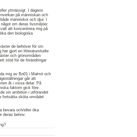
 eller ytmässigt. I dagens
tiv inverkan på människan och
 både människor och djur. I
 något om deras livsmiljöer.
 valt att koncentrera mig på
d öka den biologiska
växter de behöver för sin
ar gjort en litteraturstudie
 växter och grönområden
tt stöd för de förändringar
vända mig av Bo01 i Malmö och
geställningar går att
kten åt i vissa delar. På
iska faktorn gick före.
jde sin ambition i utförandet
e fortsätta sköta området
na bevara och/eller öka
för deras behov.
ing?