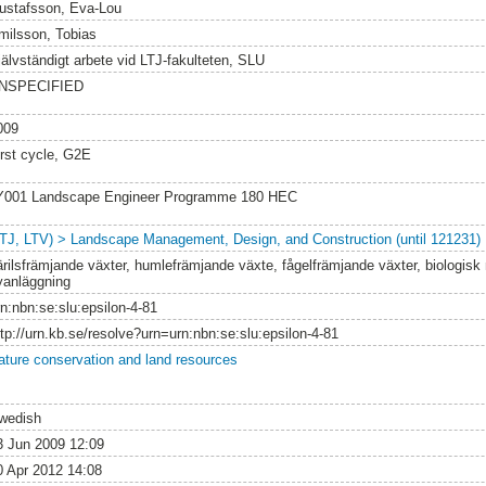
ustafsson, Eva-Lou
milsson, Tobias
jälvständigt arbete vid LTJ-fakulteten, SLU
NSPECIFIED
009
irst cycle, G2E
Y001 Landscape Engineer Programme 180 HEC
LTJ, LTV) > Landscape Management, Design, and Construction (until 121231)
järilsfrämjande växter, humlefrämjande växte, fågelfrämjande växter, biologisk 
yanläggning
rn:nbn:se:slu:epsilon-4-81
ttp://urn.kb.se/resolve?urn=urn:nbn:se:slu:epsilon-4-81
ature conservation and land resources
wedish
3 Jun 2009 12:09
0 Apr 2012 14:08