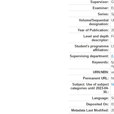
Supervisor:
G
Examiner:
E
Series:
S
Volume/Sequential
U
designation:
Year of Publication:
2
Level and depth
F
descriptor:
Student's programme
L
affiliation:
Supervising department:
(
Keywords:
f
n
URN:NBN:
u
Permanent URL:
h
Subject. Use of subject
N
categories until 2023-04-
30.:
Language:
S
Deposited On:
0
Metadata Last Modified:
2