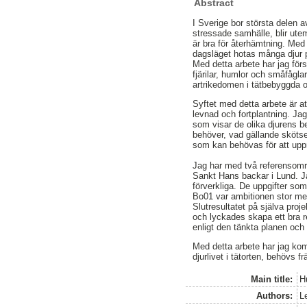
Abstract
I Sverige bor största delen a
stressade samhälle, blir utem
är bra för återhämtning. Med
dagsläget hotas många djur p
Med detta arbete har jag förs
fjärilar, humlor och småfåglar
artrikedomen i tätbebyggda 
Syftet med detta arbete är at
levnad och fortplantning. Jag
som visar de olika djurens 
behöver, vad gällande skötsel
som kan behövas för att uppn
Jag har med två referensområ
Sankt Hans backar i Lund. Ja
förverkliga. De uppgifter som 
Bo01 var ambitionen stor men
Slutresultatet på själva proj
och lyckades skapa ett bra r
enligt den tänkta planen och d
Med detta arbete har jag komm
djurlivet i tätorten, behövs f
Main title:
H
Authors:
L