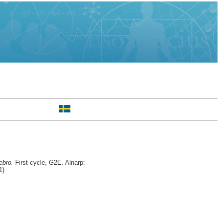
ebro.
First cycle, G2E. Alnarp:
1)