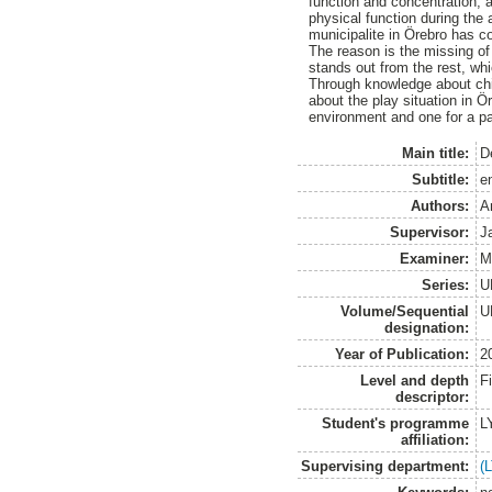
function and concentration, a
physical function during the 
municipalite in Örebro has c
The reason is the missing of 
stands out from the rest, whi
Through knowledge about chi
about the play situation in Ö
environment and one for a p
Main title:
D
Subtitle:
e
Authors:
A
Supervisor:
J
Examiner:
M
Series:
U
Volume/Sequential
U
designation:
Year of Publication:
2
Level and depth
F
descriptor:
Student's programme
L
affiliation:
Supervising department:
(