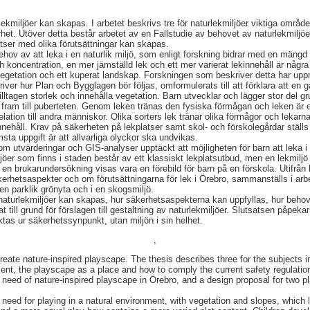
ekmiljöer kan skapas. I arbetet beskrivs tre för naturlekmiljöer viktiga område
et. Utöver detta består arbetet av en Fallstudie av behovet av naturlekmiljöer
atser med olika förutsättningar kan skapas.
ehov av att leka i en naturlik miljö, som enligt forskning bidrar med en mängd
h koncentration, en mer jämställd lek och ett mer varierat lekinnehåll är några
egetation och ett kuperat landskap. Forskningen som beskriver detta har u
ver hur Plan och Bygglagen bör följas, omformulerats till att förklara att en 
lltagen storlek och innehålla vegetation. Barn utvecklar och lägger stor del g
fram till puberteten. Genom leken tränas den fysiska förmågan och leken är ett
lation till andra människor. Olika sorters lek tränar olika förmågor och lekarna 
nnehåll. Krav på säkerheten på lekplatser samt skol- och förskolegårdar ställs 
sta uppgift är att allvarliga olyckor ska undvikas.
utvärderingar och GIS-analyser upptäckt att möjligheten för barn att leka i e
iljöer som finns i staden består av ett klassiskt lekplatsutbud, men en lekmiljö
er en brukarundersökning visas vara en förebild för barn på en förskola. Utifr
kerhetsaspekter och om förutsättningarna för lek i Örebro, sammanställs i arbe
en parklik grönyta och i en skogsmiljö.
aturlekmiljöer kan skapas, hur säkerhetsaspekterna kan uppfyllas, hur behovet
till grund för förslagen till gestaltning av naturlekmiljöer. Slutsatsen påpekar
tas ur säkerhetssynpunkt, utan miljön i sin helhet.
,
reate nature-inspired playscape. The thesis describes three for the subjects i
ent, the playscape as a place and how to comply the current safety regulatio
 need of nature-inspired playscape in Örebro, and a design proposal for two pl
s need for playing in a natural environment, with vegetation and slopes, which