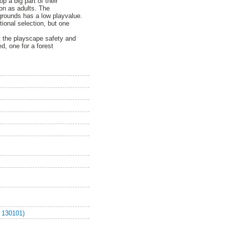
p a big part of their
ion as adults. The
 grounds has a low playvalue.
tional selection, but one
 the playscape safety and
d, one for a forest
 130101)