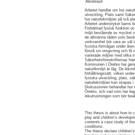
Abstract
Arbetet handlar om hur naturl
utveckling, Plats samt Säkerh
hur naturlekmiljöer på två pl
Arbetet understryker barns b
Förbättrad fysisk funktion oc
miljö bestående av mycket v
de allmänna råden som beskri
verksamhet bör vara av väl ti
fysiska förmågan under åren 
förstå sin omgivning och få re
varierade miljöer med olika i
Säkerhetsföreskrifternas främ
Kommunen I Örebro har genom 
naturlikmiljö är låg. De lekm
förhållningssätt, vilken und
fysiska utveckling, plats, sä
naturlekmiljöer kan skapas i 
Diskussionen behandlar hur n
Örebro, och vad som har legat 
lekutrustningen som bör beak
This thesis is about how to c
play and children’s developm
contents a case study of the
conditions.
The thesis declare children’