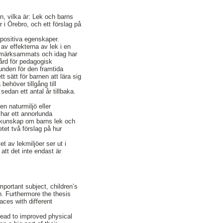
n, vilka är: Lek och barns
 i Örebro, och ett förslag på
 positiva egenskaper.
 av effekterna av lek i en
ppmärksammats och idag har
gård för pedagogisk
runden för den framtida
 sätt för barnen att lära sig
behöver tillgång till
sedan ett antal år tillbaka.
n naturmiljö eller
 har ett annorlunda
ån kunskap om barns lek och
tet två förslag på hur
 av lekmiljöer ser ut i
 att det inte endast är
mportant subject, children’s
n. Furthermore the thesis
aces with different
 lead to improved physical