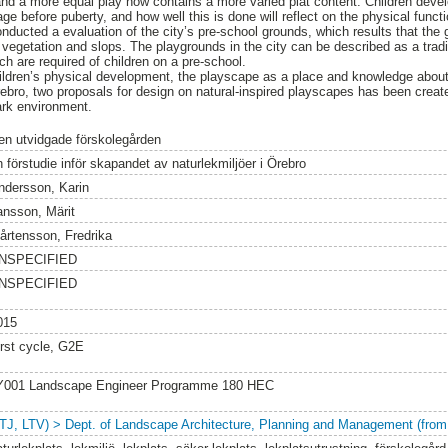
nd a more equal play how contains a more varied plat content. Children develo
age before puberty, and how well this is done will reflect on the physical funct
onducted a evaluation of the city’s pre-school grounds, which results that the
vegetation and slops. The playgrounds in the city can be described as a tradi
ch are required of children on a pre-school.
ldren’s physical development, the playscape as a place and knowledge about
rebro, two proposals for design on natural-inspired playscapes has been create
ark environment.
en utvidgade förskolegården
n förstudie inför skapandet av naturlekmiljöer i Örebro
ndersson, Karin
ansson, Märit
årtensson, Fredrika
NSPECIFIED
NSPECIFIED
015
irst cycle, G2E
Y001 Landscape Engineer Programme 180 HEC
LTJ, LTV) > Dept. of Landscape Architecture, Planning and Management (from