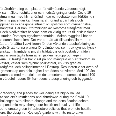
för återhämtning och platser för välmående värderas högt.
v samhällets restriktioner och nedstängningar under Covid-19
maningar med klimatförändringar och debatten om förtätning i
demins påverkan kan komma att förändra vår hälsa och
 uppmanas skapa gröna infrastrukturpolicys som gynnar hälsa,
 mångfald. Här kan utformningen av Rostorps trädgårdar med
 och biodiversitet belysas som en viktig resurs till diskussionen
g i städer. Rostorps egnahemsområde i Malmö byggdes i början
ens samhällsproblem. Det var ett sätt att tillhandahålla mat, en
tt att förbättra livsvillkoren för den växande stadsbefolkningen.
ete är att kunna planera för välmående, som t ex gynnad fysisk
nskap, i framtidens privata trädgårdar och bostadsområden.
formulär som tagits fram av en jubileumsgrupp och egen
ial i 8 trädgårdar har visat på hög mångfald och artrikedom av
rväxter, växter som gynnar pollinatörer, en viss grad av
 trädgårds- och odlingsintresse i Rostorp. Resultaten visar även på
 gemenskap och delaktighet i områdets aktiviteter. Med 100 års
tillsammans med material som dokumenterats i samband med 100
en värdefull resurs för framtidens stadsplanering och byggande.
,
 recovery and places for well-being are highly valued.
o society's restrictions and shutdowns during the Covid-19
hallenges with climate change and the densification debate
the pandemic may change our health and quality of life.
d to create green infrastructure policies that promote health,
Here, the design of Rostorp's gardens with its restorative