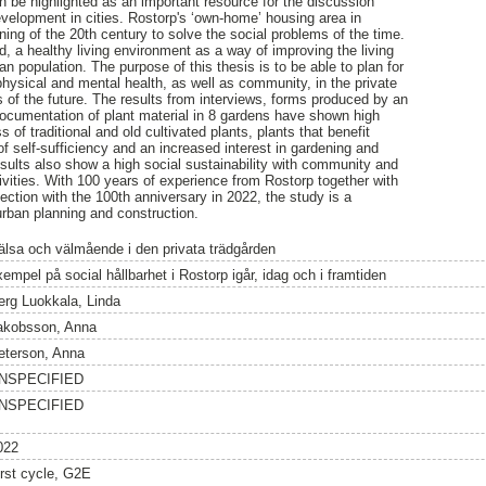
an be highlighted as an important resource for the discussion
evelopment in cities. Rostorp's ‘own-home’ housing area in
ing of the 20th century to solve the social problems of the time.
d, a healthy living environment as a way of improving the living
an population. The purpose of this thesis is to be able to plan for
physical and mental health, as well as community, in the private
s of the future. The results from interviews, forms produced by an
ocumentation of plant material in 8 gardens have shown high
 of traditional and old cultivated plants, plants that benefit
 of self-sufficiency and an increased interest in gardening and
esults also show a high social sustainability with community and
ctivities. With 100 years of experience from Rostorp together with
ction with the 100th anniversary in 2022, the study is a
urban planning and construction.
älsa och välmående i den privata trädgården
empel på social hållbarhet i Rostorp igår, idag och i framtiden
erg Luokkala, Linda
akobsson, Anna
eterson, Anna
NSPECIFIED
NSPECIFIED
022
irst cycle, G2E