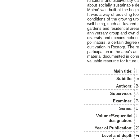
functions and biodiversity c
about socially sustainable d
Malmö was built at the beginn
It was a way of providing foo
conditions of the growing urb
well-being, such as favored 
gardens and residential area
anniversary group and own d
diversity and species richness
pollinators, a certain degree
cultivation in Rostorp. The r
participation in the area's a
material documented in conne
valuable resource for future 
Main title:
H
Subtitle:
ex
Authors:
B
Supervisor:
J
Examiner:
P
Series:
U
Volume/Sequential
U
designation:
Year of Publication:
2
Level and depth
F