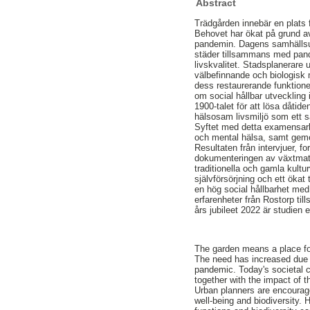
Abstract
Trädgården innebär en plats 
Behovet har ökat på grund a
pandemin. Dagens samhällsut
städer tillsammans med pan
livskvalitet. Stadsplanerare
välbefinnande och biologisk
dess restaurerande funktioner
om social hållbar utvecklin
1900-talet för att lösa dåtid
hälsosam livsmiljö som ett sä
Syftet med detta examensarb
och mental hälsa, samt geme
Resultaten från intervjuer, 
dokumenteringen av växtmater
traditionella och gamla kultu
självförsörjning och ett ökat
en hög social hållbarhet med
erfarenheter från Rostorp 
års jubileet 2022 är studien 
The garden means a place for
The need has increased due t
pandemic. Today's societal c
together with the impact of 
Urban planners are encourage
well-being and biodiversity. 