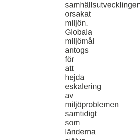
samhällsutvecklinge
orsakat
miljön.
Globala
miljömål
antogs
för
att
hejda
eskalering
av
miljöproblemen
samtidigt
som
länderna