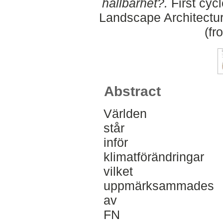
hållbarhet?.
First cyc
Landscape Architectu
(fr
Abstract
Världen
står
inför
klimatförändringar
vilket
uppmärksammades
av
FN