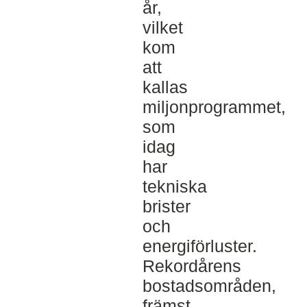
år,
vilket
kom
att
kallas
miljonprogrammet,
som
idag
har
tekniska
brister
och
energiförluster.
Rekordårens
bostadsområden,
främst