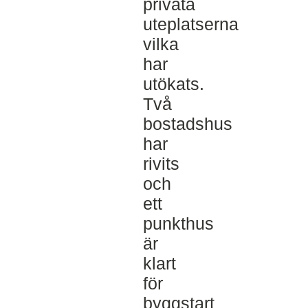
privata
uteplatserna
vilka
har
utökats.
Två
bostadshus
har
rivits
och
ett
punkthus
är
klart
för
byggstart