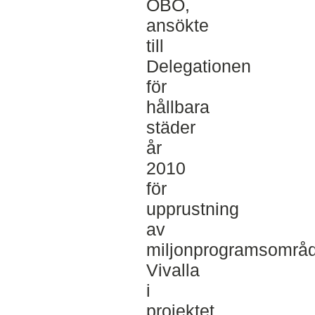
ÖBO,
ansökte
till
Delegationen
för
hållbara
städer
år
2010
för
upprustning
av
miljonprogramsområd
Vivalla
i
projektet