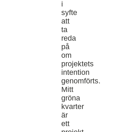
i
syfte
att
ta
reda
på
om
projektets
intention
genomförts.
Mitt
gröna
kvarter
är
ett