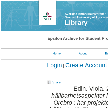
Sveriges lantbruksuniversitet
Swedish University of Agricult
Library
Epsilon Archive for Student Pro
Home
About
B
Login
Create Account
Share
Edin, Viola
,
hållbarhetsaspekter i 
Örebro : har projekt