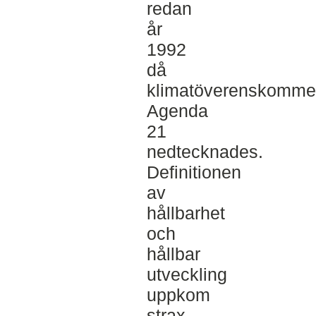
redan
år
1992
då
klimatöverenskomme
Agenda
21
nedtecknades.
Definitionen
av
hållbarhet
och
hållbar
utveckling
uppkom
strax