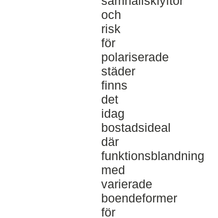
samhällsklyftor
och
risk
för
polariserade
städer
finns
det
idag
bostadsideal
där
funktionsblandning
med
varierade
boendeformer
för