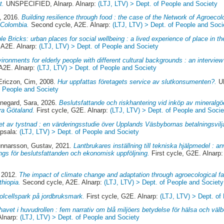
t.
UNSPECIFIED, Alnarp. Alnarp:
(LTJ, LTV) > Dept. of People and Society
, 2016.
Building resilience through food : the case of the Network of Agroeco
 Colombia.
Second cycle, A2E. Alnarp:
(LTJ, LTV) > Dept. of People and Soci
ble Bricks: urban places for social wellbeing : a lived experience of place in 
 A2E. Alnarp:
(LTJ, LTV) > Dept. of People and Society
ironments for elderly people with different cultural backgrounds : an intervie
A2E. Alnarp:
(LTJ, LTV) > Dept. of People and Society
Ericzon, Cim
, 2008.
Hur uppfattas företagets service av slutkonsumenten?.
UN
f People and Society
negard, Sara
, 2026.
Beslutsfattande och riskhantering vid inköp av mineralgöd
ra Götaland.
First cycle, G2E. Alnarp:
(LTJ, LTV) > Dept. of People and Socie
et av tystnad : en värderingsstudie över Upplands Väsbybornas betalningsvilja 
psala:
(LTJ, LTV) > Dept. of People and Society
nnarsson, Gustav
, 2021.
Lantbrukares inställning till tekniska hjälpmedel : 
ngs för beslutsfattanden och ekonomisk uppföljning.
First cycle, G2E. Alnarp
, 2012.
The impact of climate change and adaptation through agroecological fa
thiopia.
Second cycle, A2E. Alnarp:
(LTJ, LTV) > Dept. of People and Society
olcellspark på jordbruksmark.
First cycle, G2E. Alnarp:
(LTJ, LTV) > Dept. of
avet i huvudrollen : fem narrativ om blå miljöers betydelse för hälsa och välb
Alnarp:
(LTJ, LTV) > Dept. of People and Society