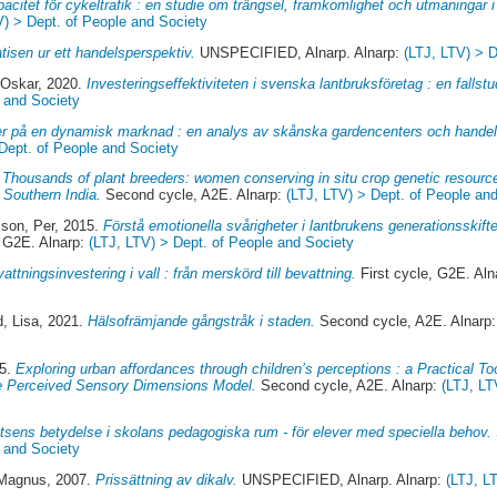
acitet för cykeltrafik : en studie om trängsel, framkomlighet och utmaningar
V) > Dept. of People and Society
tisen ur ett handelsperspektiv.
UNSPECIFIED, Alnarp. Alnarp:
(LTJ, LTV) > D
 Oskar
, 2020.
Investeringseffektiviteten i svenska lantbruksföretag : en fallstu
e and Society
er på en dynamisk marknad : en analys av skånska gardencenters och handel
Dept. of People and Society
.
Thousands of plant breeders: women conserving in situ crop genetic resource
 Southern India.
Second cycle, A2E. Alnarp:
(LTJ, LTV) > Dept. of People an
sson, Per
, 2015.
Förstå emotionella svårigheter i lantbrukens generationsskifte
, G2E. Alnarp:
(LTJ, LTV) > Dept. of People and Society
attningsinvestering i vall : från merskörd till bevattning.
First cycle, G2E. Al
d, Lisa
, 2021.
Hälsofrämjande gångstråk i staden.
Second cycle, A2E. Alnarp
25.
Exploring urban affordances through children’s perceptions : a Practical To
e Perceived Sensory Dimensions Model.
Second cycle, A2E. Alnarp:
(LTJ, LT
tsens betydelse i skolans pedagogiska rum - för elever med speciella behov.
e and Society
 Magnus
, 2007.
Prissättning av dikalv.
UNSPECIFIED, Alnarp. Alnarp:
(LTJ, L