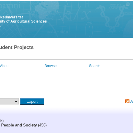
uksuniversitet
ity of Agricultural Sciences
y
udent Projects
About
Browse
Search
A
5)
f People and Society
(456)