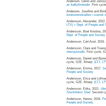
Andersen, Glenn
and
Jansso
av kalkylmetoder.
First cycl
Andersen, Josefine
and
Brin
konkurrenskraften i svensk m
Andersson, Alexander
, 2022
LTV) > Dept. of People and 
Andersson, Boel Kristina
, 2
Dept. of People and Society
Andersson, Carl-Axel
, 2016
Andersson, Clara
and
Troeng
intervjustudie.
First cycle, G
Andersson, Daniel
and
Bjur
cycle, G2E. Alnarp:
(LTJ, LT
Andersson, Emma
, 2017.
Sa
People and Society
Andersson, Erica
and
Löfman
cycle, G2E. Alnarp:
(LTJ, LT
Andersson, Erika
, 2021.
Ute
Stockholms Stad.
Second cy
Andersson, Hanna
, 2016.
Pr
People and Society