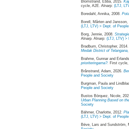
Blomstrand, Ebba
, 2015.
Kap
cycle, A2E. Alnarp:
(LTJ, LT
Boredahl, Annika
, 2008.
Pota
Borell, Mårten
and
Jansson,
(LTJ, LTV) > Dept. of Peopl
Borg, Jennie
, 2008.
Strategi
Alnarp. Alnarp:
(LTJ, LTV) > 
Bradburn, Christopher
, 2014
Medak District of Telangana,
Brahme, Gunnar
and
Erland
prioriteringarna?.
First cycle
Brånstrand, Adam
, 2026.
Bev
People and Society
Burgman, Paula
and
Lindbla
People and Society
Bustos Bórquez, Nicole
, 20
Urban Planning Based on th
Society
Bährner, Charlotte
, 2012.
Pla
(LTJ, LTV) > Dept. of Peopl
Béve, Lars
and
Sundström,
Society