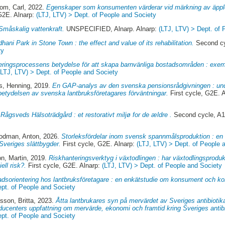
om, Carl
, 2022.
Egenskaper som konsumenten värderar vid märkning av äppl
G2E. Alnarp:
(LTJ, LTV) > Dept. of People and Society
Småskalig vattenkraft.
UNSPECIFIED, Alnarp. Alnarp:
(LTJ, LTV) > Dept. of 
hani Park in Stone Town : the effect and value of its rehabilitation.
Second cy
ty
eringsprocessens betydelse för att skapa barnvänliga bostadsområden : exe
(LTJ, LTV) > Dept. of People and Society
s, Henning
, 2019.
En GAP-analys av den svenska pensionsrådgivningen : und
betydelsen av svenska lantbruksföretagares förväntningar.
First cycle, G2E. 
.
Rågsveds Hälsoträdgård : et restorativt miljø for de ældre .
Second cycle, A1
odman, Anton
, 2026.
Storleksfördelar inom svensk spannmålsproduktion : en 
 Sveriges slättbygder.
First cycle, G2E. Alnarp:
(LTJ, LTV) > Dept. of People 
n, Martin
, 2019.
Riskhanteringsverktyg i växtodlingen : har växtodlingsprodukt
ell risk?.
First cycle, G2E. Alnarp:
(LTJ, LTV) > Dept. of People and Society
dsorientering hos lantbruksföretagare : en enkätstudie om konsument och ko
ept. of People and Society
sson, Britta
, 2023.
Åtta lantbrukares syn på mervärdet av Sveriges antibiotikas
ducenters uppfattning om mervärde, ekonomi och framtid kring Sveriges antibi
ept. of People and Society