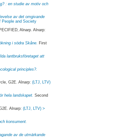
tag? : en studie av motiv och
plevelse av det omgivande
f People and Society
CIFIED, Alnarp. Alnarp:
ökning i södra Skåne.
First
lda lantbruksföretaget att
cological principles?.
ycle, G2E. Alnarp:
(LTJ, LTV)
för hela landskapet.
Second
 G2E. Alnarp:
(LTJ, LTV) >
och konsument.
mtagande av de utmärkande