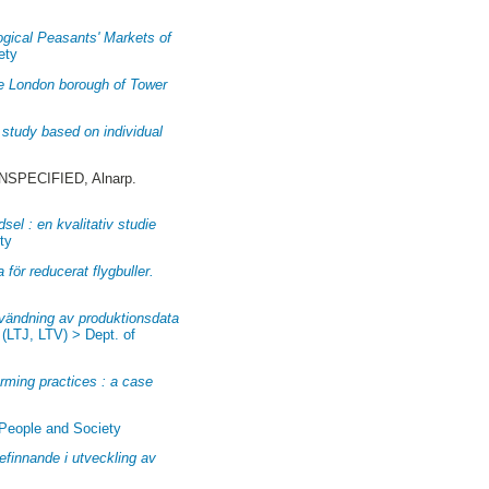
logical Peasants' Markets of
ety
the London borough of Tower
w study based on individual
SPECIFIED, Alnarp.
sel : en kvalitativ studie
ty
för reducerat flygbuller.
användning av produktionsdata
:
(LTJ, LTV) > Dept. of
rming practices : a case
 People and Society
efinnande i utveckling av