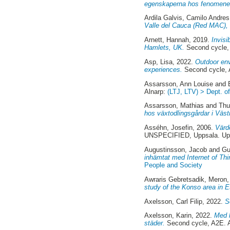
egenskaperna hos fenomene
Ardila Galvis, Camilo Andres
Valle del Cauca (Red MAC),
Arnett, Hannah
, 2019.
Invisi
Hamlets, UK.
Second cycle,
Asp, Lisa
, 2022.
Outdoor env
experiences.
Second cycle, 
Assarsson, Ann Louise
and
Alnarp:
(LTJ, LTV) > Dept. o
Assarsson, Mathias
and
Thu
hos växtodlingsgårdar i Väst
Asséhn, Josefin
, 2006.
Värd
UNSPECIFIED, Uppsala. Up
Augustinsson, Jacob
and
Gu
inhämtat med Internet of Thi
People and Society
Awraris Gebretsadik, Meron
study of the Konso area in E
Axelsson, Carl Filip
, 2022.
S
Axelsson, Karin
, 2022.
Med h
städer.
Second cycle, A2E. 