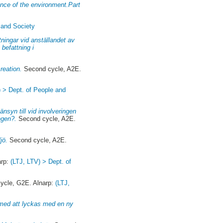
ience of the environment.Part
 and Society
ningar vid anställandet av
befattning i
reation.
Second cycle, A2E.
) > Dept. of People and
änsyn till vid involveringen
ngen?.
Second cycle, A2E.
jö.
Second cycle, A2E.
arp:
(LTJ, LTV) > Dept. of
cycle, G2E. Alnarp:
(LTJ,
a med att lyckas med en ny