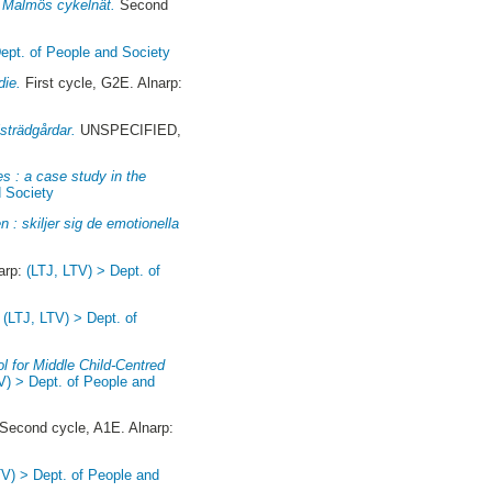
 i Malmös cykelnät.
Second
ept. of People and Society
die.
First cycle, G2E. Alnarp:
strädgårdar.
UNSPECIFIED,
s : a case study in the
d Society
n : skiljer sig de emotionella
narp:
(LTJ, LTV) > Dept. of
:
(LTJ, LTV) > Dept. of
ol for Middle Child-Centred
V) > Dept. of People and
Second cycle, A1E. Alnarp:
TV) > Dept. of People and