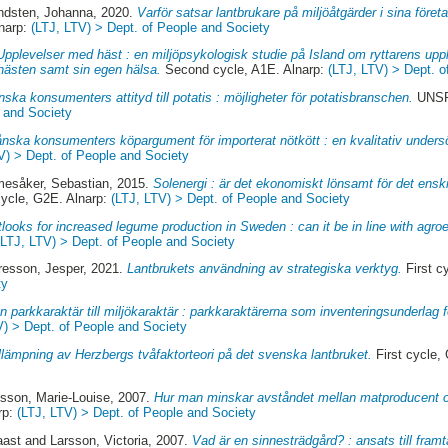
ndsten, Johanna
, 2020.
Varför satsar lantbrukare på miljöåtgärder i sina före
lnarp:
(LTJ, LTV) > Dept. of People and Society
Upplevelser med häst : en miljöpsykologisk studie på Island om ryttarens up
hästen samt sin egen hälsa.
Second cycle, A1E. Alnarp:
(LTJ, LTV) > Dept. o
ska konsumenters attityd till potatis : möjligheter för potatisbranschen.
UNSPE
e and Society
nska konsumenters köpargument för importerat nötkött : en kvalitativ unders
V) > Dept. of People and Society
esåker, Sebastian
, 2015.
Solenergi : är det ekonomiskt lönsamt för det enski
cycle, G2E. Alnarp:
(LTJ, LTV) > Dept. of People and Society
looks for increased legume production in Sweden : can it be in line with agroe
(LTJ, LTV) > Dept. of People and Society
resson, Jesper
, 2021.
Lantbrukets användning av strategiska verktyg.
First c
ty
n parkkaraktär till miljökaraktär : parkkaraktärerna som inventeringsunderlag 
V) > Dept. of People and Society
llämpning av Herzbergs tvåfaktorteori på det svenska lantbruket.
First cycle,
sson, Marie-Louise
, 2007.
Hur man minskar avståndet mellan matproducent 
rp:
(LTJ, LTV) > Dept. of People and Society
aast
and
Larsson, Victoria
, 2007.
Vad är en sinnesträdgård? : ansats till fra