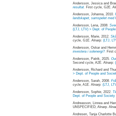
Andersson, Jessica
and
Bra
resultat.
First cycle, G2E. A
Andersson, Johanna
, 2010.
landskapet, samspelet med 
Andersson, Lena
, 2008.
Sven
(LTJ, LTV) > Dept. of Peopl
Andersson, Marie
, 2012.
Skå
cycle, G1E. Alnarp:
(LTJ, LT
Andersson, Oskar
and
Hemm
investera i solenergi?.
First 
Andersson, Patrik
, 2025.
Out
Second cycle, A2E. Alnarp:
Andersson, Richard
and
Thu
> Dept. of People and Socie
Andersson, Sarah
, 2008.
Frå
cycle, A1E. Alnarp:
(LTJ, LT
Andersson, Sophie
, 2022.
Ti
Dept. of People and Society
Andreasson, Linnea
and
Han
UNSPECIFIED, Alnarp. Alna
Andresen, Tanja Charlotte B