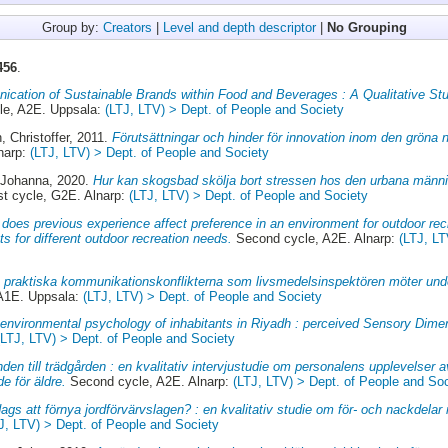
Group by:
Creators
|
Level and depth descriptor
|
No Grouping
456
.
cation of Sustainable Brands within Food and Beverages : A Qualitative S
e, A2E. Uppsala:
(LTJ, LTV) > Dept. of People and Society
, Christoffer
, 2011.
Förutsättningar och hinder för innovation inom den gröna nä
lnarp:
(LTJ, LTV) > Dept. of People and Society
 Johanna
, 2020.
Hur kan skogsbad skölja bort stressen hos den urbana männi
st cycle, G2E. Alnarp:
(LTJ, LTV) > Dept. of People and Society
does previous experience affect preference in an environment for outdoor rec
s for different outdoor recreation needs.
Second cycle, A2E. Alnarp:
(LTJ, LT
 praktiska kommunikationskonflikterna som livsmedelsinspektören möter und
A1E. Uppsala:
(LTJ, LTV) > Dept. of People and Society
environmental psychology of inhabitants in Riyadh : perceived Sensory Dimen
(LTJ, LTV) > Dept. of People and Society
nden till trädgården : en kvalitativ intervjustudie om personalens upplevelser 
e för äldre.
Second cycle, A2E. Alnarp:
(LTJ, LTV) > Dept. of People and So
dags att förnya jordförvärvslagen? : en kvalitativ studie om för- och nackdelar
J, LTV) > Dept. of People and Society