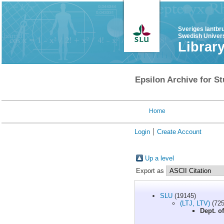
Sveriges lantbr
Swedish Univers
Librar
Epsilon Archive for St
Home
Login
Create Account
Up a level
Export as
SLU
(19145)
(LTJ, LTV)
(725
Dept. o