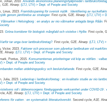
n, Johan
, 2010.
Används ekonomiska planeringshjälpmedel i lantbruksföretag
e, G2E. Alnarp:
(LTJ, LTV) > Dept. of People and Society
k, Linus
, 2023.
Framtidsspaning för svensk mjölk : Identifiering av nyckelfakto
jölk genom jämförelse av strategier.
First cycle, G2E. Alnarp:
(LTJ, LTV) > D
.
Våtmarker i Helsingborg : en analys av nio våtmarker anlagda längs Råån.
Fi
Society
023.
Gröna korridorer för biologisk mångfald och vistelse i Hyllie.
First cycle, 
.
Varför tar unga över lantbruksföretag?.
First cycle, G2E. Alnarp:
(LTJ, LTV) >
, Victor
, 2023.
Faktorer och processer som påverkar lantbrukare vid markförvä
2E. Alnarp:
(LTJ, LTV) > Dept. of People and Society
emark, Pontus
, 2015.
Konsumenternas prioriteringar vid köp av nötfärs : valba
V) > Dept. of People and Society
mbanden mellan utdelningspolicy och beslutsfattande.
First cycle, G2E. Aln
, Julia
, 2023.
Ledarskap i lantbruksföretag : en kvalitativ studie av nio lantb
V) > Dept. of People and Society
vistelsens roll i äldreomsorgens förebyggande verksamhet under COVID-19 : en 
cle, A2E. Alnarp:
(LTJ, LTV) > Dept. of People and Society
eferens för vatten : en systematisk litteraturöversikt.
Second cycle, A1E. Aln