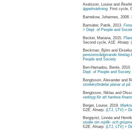
Axelsson, Louise
and
Åkerbl
äppelmärkning.
First cycle, 
Barnekow, Johannes
, 2008.
Barrsäter, Patrik
, 2013.
Forod
> Dept. of People and Socie
Becker, Mariana
, 2015.
Plan
Second cycle, A1E. Alnarp:
Beckman, Björn
and
Ekseliu
pensionsrådgivande företag 
People and Society
Ben-Hamadou, Bente
, 2010
Dept. of People and Society
Bengtsson, Alexander
and
R
storleksfördelar planar ut på
Bengtsson, Niklas
and
Olsso
verktyg för att hantera finansi
Berger, Louise
, 2019.
Markna
G2E. Alnarp:
(LTJ, LTV) > D
Bergqvist, Linnéa
and
Henrik
studie om mjölk- och grispro
G2E. Alnarp:
(LTJ, LTV) > D