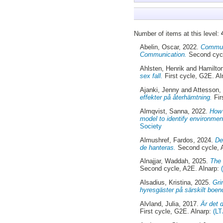
Number of items at this level:
Abelin, Oscar
, 2022.
Communi
Communication.
Second cycl
Ahlsten, Henrik
and
Hamilton
sex fall.
First cycle, G2E. A
Ajanki, Jenny
and
Attesson,
effekter på återhämtning.
Fir
Almqvist, Sanna
, 2022.
How 
model to identify environment
Society
Almushref, Fardos
, 2024.
De
de hanteras.
Second cycle, 
Alnajjar, Waddah
, 2025.
The 
Second cycle, A2E. Alnarp:
Alsadius, Kristina
, 2025.
Gri
hyresgäster på särskilt boend
Alvland, Julia
, 2017.
Är det 
First cycle, G2E. Alnarp:
(LT