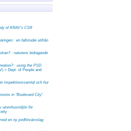
tudy of KRAV’s CSR
ringen : en fallstudie utifrån
skan? : naturens bidragande
reation? : using the PSD
V) > Dept. of People and
er inspektionssamtal och hur
sions in “Boulevard City”.
av utomhusmiljön för
ciety
 med en ny jordförvärvslag.