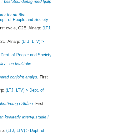
 : beslutsunderlag med hjälp
rer för att öka
ept. of People and Society
rst cycle, G2E. Alnarp:
(LTJ,
G2E. Alnarp:
(LTJ, LTV) >
 Dept. of People and Society
rv : en kvalitativ
serad conjoint analys.
First
arp:
(LTJ, LTV) > Dept. of
ruksföretag i Skåne.
First
kvalitativ intervjustudie i
arp:
(LTJ, LTV) > Dept. of