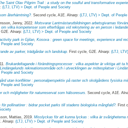
The Saint Olav Pilgrim Trail : a study on the soulful and transformative exper
p:
(LTJ, LTV) > Dept. of People and Society
 som återhämtning?.
Second cycle, A1E. Alnarp:
(LTJ, LTV) > Dept. of People
nsson, Jenny
, 2022.
Motsvarar Lantmästarutbildningen arbetsgivarnas förvänt
e om vilka kompetenser som efterfrågas vid rekrytering av en person i ledande 
, G2E. Alnarp:
(LTJ, LTV) > Dept. of People and Society
activity park in Gjilan, Kosova : green space for meetings, experience and rec
f People and Society
ande av parker, trädgårdar och landskap.
First cycle, G2E. Alnarp:
(LTJ, LTV
011.
Brukardeltagande i förändringsprocesser : vilka aspekter är viktiga att ta h
 Lindängelunds rekreationsområde och i utvecklingen av mötesplatser i Lindä
f People and Society
ård utan konflikter : personalperspektiv på raster och skolgårdens fysiska mil
f People and Society
r och möjligheter för naturreservat som hälsoresurs.
Second cycle, A1E. Aln
 för pollinatörer : bidrar pocket parks till stadens biologiska mångfald?.
First 
Society
son, Mattias
, 2019.
Misslyckas för att kunna lyckas : vilka är svårighetern
. Alnarp:
(LTJ, LTV) > Dept. of People and Society