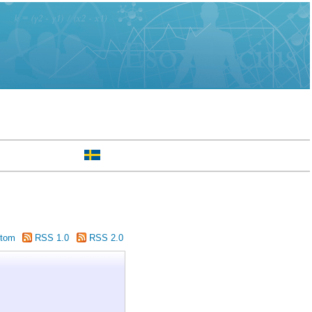
tom
RSS 1.0
RSS 2.0