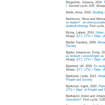
Bergström, Johanna
, 2024.
I.
Second cycle, A2E. Alnar
Berlin, Anna
, 2018.
Biodling
Berntsson, Olivia
and
Herma
en ledare? : en intervjustudi
lantbruksföretag.
First cycle
Bickaj, Labeat
, 2014.
Urban 
Alnarp:
(LTJ, LTV) > Dept. o
Bjerler, Karolina
, 2009.
Bevar
Society
Bjärbo Johansson, Emily
, 2
av brukare i utvecklingen av
Alnarp:
(LTJ, LTV) > Dept. o
Bjärehed, Ulf
, 2026.
En skolg
Alnarp:
(LTJ, LTV) > Dept. o
Björklund, Linda
, 2013.
Hinde
People and Society
Björkman, Ingrid
, 2020.
Plats
LTV) > Dept. of People and 
Björkqvist, Anton
and
Johans
innovation?.
First cycle, G2E