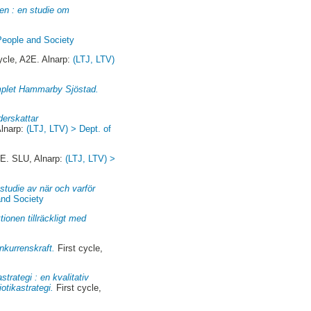
en : en studie om
People and Society
cle, A2E. Alnarp:
(LTJ, LTV)
mplet Hammarby Sjöstad.
erskattar
Alnarp:
(LTJ, LTV) > Dept. of
E. SLU, Alnarp:
(LTJ, LTV) >
studie av när och varför
and Society
ionen tillräckligt med
nkurrenskraft.
First cycle,
trategi : en kvalitativ
otikastrategi.
First cycle,