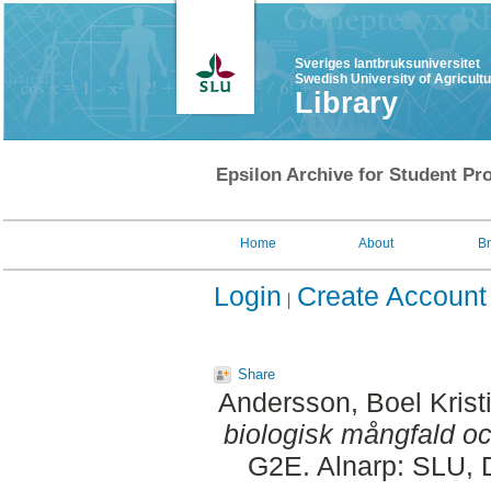
Sveriges lantbruksuniversitet
Swedish University of Agricult
Library
Epsilon Archive for Student Pro
Home
About
B
Login
Create Account
Share
Andersson, Boel Krist
biologisk mångfald och
G2E. Alnarp: SLU, 