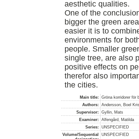
aesthetic qualities.
One of the conclusions
bigger the green area 
easier it is to combin
environments for both
people. Smaller gree
single tree, are also
positive effects on p
therefor also importa
the cities.
Main title:
Gröna korridorer för 
Authors:
Andersson, Boel Kris
Supervisor:
Gyllin, Mats
Examiner:
Alfengård, Matilda
Series:
UNSPECIFIED
Volume/Sequential
UNSPECIFIED