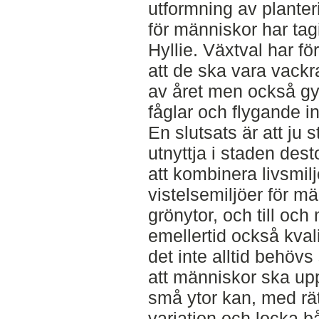
utformning av planter
för människor har tagi
Hyllie. Växtval har f
att de ska vara vackra
av året men också g
fåglar och flygande in
En slutsats är att ju s
utnyttja i staden desto
att kombinera livsmil
vistelsemiljöer för m
grönytor, och till och
emellertid också kval
det inte alltid behöv
att människor ska up
små ytor kan, med rät
variation och locka b