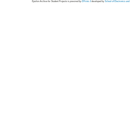
Epsilon Archive for Student Projects is
powored by
EPrints 3
developed by
School of Electronics an