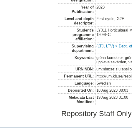
designation:
Year of
2023
Publication:
Level and depth
First cycle, G2E
descriptor:
Student's
LY011 Horticultural
programme
180HEC
affiliation:
Supervising
(LTJ, LTV) > Dept. o
department:
Keywords:
gröna korridorer, grö
upplevelsevärden, vä
URN:NBN:
urn:nbn:se:slu:epsil
Permanent URL:
http://urn.kb.se/res
Language:
Swedish
Deposited On:
18 Aug 2023 08:03
Metadata Last
19 Aug 2023 01:00
Modified:
Repository Staff Onl