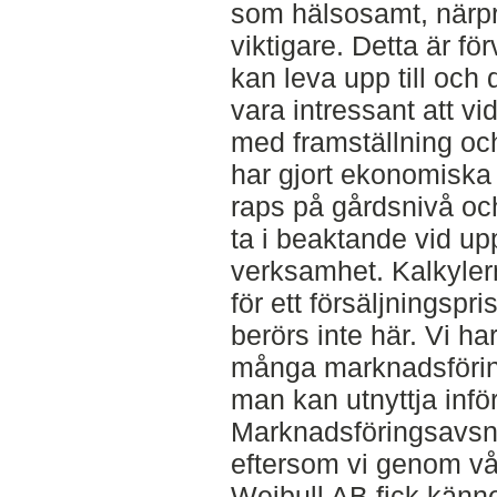
som hälsosamt, närprod
viktigare. Detta är f
kan leva upp till och d
vara intressant att v
med framställning och
har gjort ekonomiska 
raps på gårdsnivå oc
ta i beaktande vid up
verksamhet. Kalkylern
för ett försäljningspr
berörs inte här. Vi ha
många marknadsförin
man kan utnyttja infö
Marknadsföringsavsnit
eftersom vi genom vå
Weibull AB fick känn