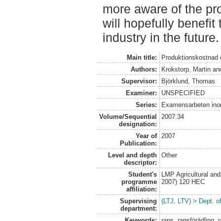
more aware of the pr
will hopefully benefit
industry in the future.
Main title:
Produktionskostnad 
Authors:
Krokstorp, Martin
an
Supervisor:
Björklund, Thomas
Examiner:
UNSPECIFIED
Series:
Examensarbeten ino
Volume/Sequential
2007:34
designation:
Year of
2007
Publication:
Level and depth
Other
descriptor:
Student's
LMP Agricultural an
programme
2007) 120 HEC
affiliation:
Supervising
(LTJ, LTV) > Dept. o
department:
Keywords:
raps, rapsförädling, 