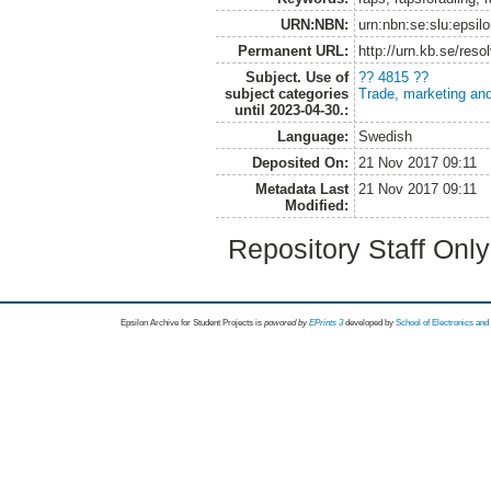
URN:NBN:
urn:nbn:se:slu:epsil
Permanent URL:
http://urn.kb.se/res
Subject. Use of
?? 4815 ??
subject categories
Trade, marketing and
until 2023-04-30.:
Language:
Swedish
Deposited On:
21 Nov 2017 09:11
Metadata Last
21 Nov 2017 09:11
Modified:
Repository Staff Onl
Epsilon Archive for Student Projects is
powored by
EPrints 3
developed by
School of Electronics an