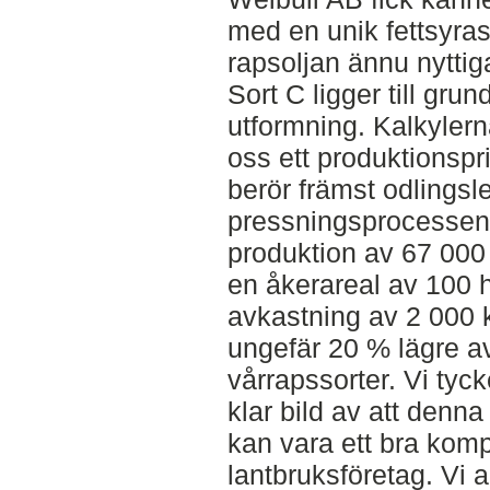
med en unik fettsyr
rapsoljan ännu nyttig
Sort C ligger till grun
utformning. Kalkylern
oss ett produktionspris
berör främst odlingsl
pressningsprocessen,
produktion av 67 000 l
en åkerareal av 100 h
avkastning av 2 000 k
ungefär 20 % lägre a
vårrapssorter. Vi tyck
klar bild av att denna
kan vara ett bra komple
lantbruksföretag. Vi 