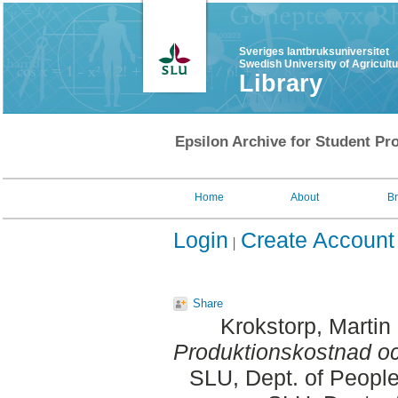
Sveriges lantbruksuniversitet
Swedish University of Agricult
Library
Epsilon Archive for Student Pro
Home
About
B
Login
Create Account
Share
Krokstorp, Martin
Produktionskostnad oc
SLU, Dept. of People