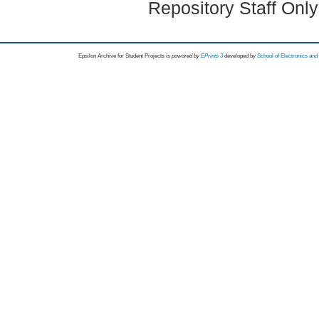
Repository Staff Onl
Epsilon Archive for Student Projects is
powored by
EPrints 3
developed by
School of Electronics an