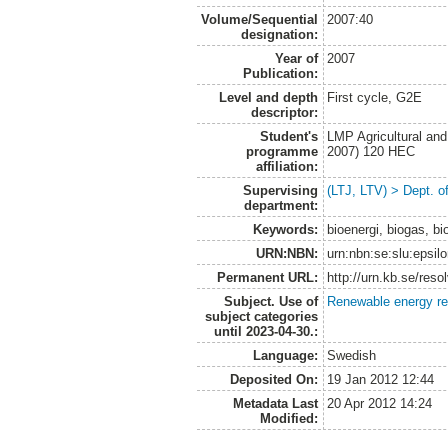
Volume/Sequential
2007:40
designation:
Year of
2007
Publication:
Level and depth
First cycle, G2E
descriptor:
Student's
LMP Agricultural an
programme
2007) 120 HEC
affiliation:
Supervising
(LTJ, LTV) > Dept. o
department:
Keywords:
bioenergi, biogas, b
URN:NBN:
urn:nbn:se:slu:epsil
Permanent URL:
http://urn.kb.se/res
Subject. Use of
Renewable energy r
subject categories
until 2023-04-30.:
Language:
Swedish
Deposited On:
19 Jan 2012 12:44
Metadata Last
20 Apr 2012 14:24
Modified: