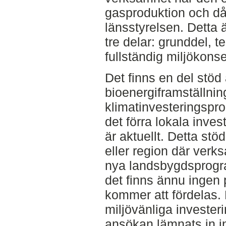
gasproduktion och då 
länsstyrelsen. Detta
tre delar: grunddel, 
fullständig miljökons
Det finns en del stöd 
bioenergiframställnin
klimatinvesteringspr
det förra lokala inve
är aktuellt. Detta s
eller region där verk
nya landsbygdsprogra
det finns ännu ingen 
kommer att fördelas. D
miljövänliga investeri
ansökan lämnats in i