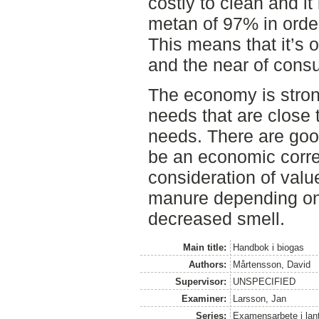
costly to clean and it
metan of 97% in order 
This means that it’s o
and the near of cons
The economy is stro
needs that are close t
needs. There are good 
be an economic corre
consideration of valu
manure depending on
decreased smell.
Main title:
Handbok i biogas
Authors:
Mårtensson, David
Supervisor:
UNSPECIFIED
Examiner:
Larsson, Jan
Series:
Examensarbete i lan