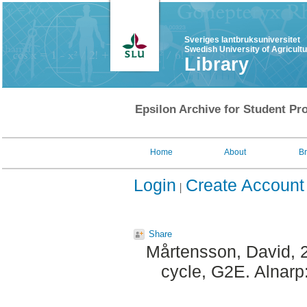
Sveriges lantbruksuniversitet
Swedish University of Agricult
Library
Epsilon Archive for Student Pro
Home
About
B
Login
Create Account
Share
Mårtensson, David
, 
cycle, G2E. Alnarp