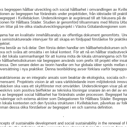
s begreppen hållbar utveckling och social hållbarhet i omvandlingen av Kvill
tionen av begreppen har förändrats under projekttiden, från idéstadie till prakti
begreppet i Kvillebäcken. Undersökningen är avgränsad till att fokusera på de 
ationen för Hållbara Städer. Studien är genomförd tillsammans med Mistra Urb
om tittar på tre olika stadsutvecklingsprojekt i Västra Götalandsregionen som 
ngarna har en kvalitativ innehållsanalys av offentliga dokument genomförts. 
semistrukturerade intervjuer för att skapa en fördjupad förståelse för praktik
jektet.
na består av två delar. Den första delen handlar om hållbarhetsdiskursen oc
xa och svåra att omsätta i en lokal kontext. För att nå en hållbar stadsutve
as i det lokala sammanhanget för att kunna möta de lokala utmaningarna och för
hållbarhetsdiskursen när begreppen används som prefix till projekt eller insats
 dessa. Den senare delen av teorin handlar om hur globala idéer sprids mellan 
versättning i nya praktiker. Denna teoribildning avser förklara varför begrepp
araktäriseras av en integrativ ansats som beaktar de ekologiska, sociala oc
ensamt. Projektets vision är att vara världsledande inom miljöteknisk innovat
lebäcken ska vara ett skyltfönster mot omvärlden. Undersökningen visar på at
eskrivs som positiva bieffekter av tekniska lösningar snarare än en del av en 
nen av begreppet social hållbarhet har förändrats under processen. Begreppet
uleringar och externa aktörer som Delegationen för Hållbara Städer. Begreppet
en lokala kontexten och den fysiska strukturen i Kvillebäcken, påverkas av folkh
mman dessa olika förståelser av begreppet i en och samma definition.
,
cepts of sustainable development and social sustainability in the renewal of