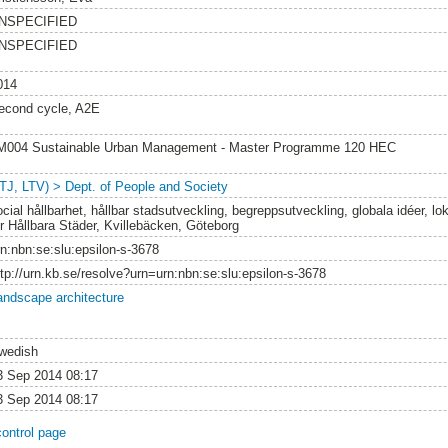
NSPECIFIED
NSPECIFIED
014
econd cycle, A2E
M004 Sustainable Urban Management - Master Programme 120 HEC
LTJ, LTV) > Dept. of People and Society
ocial hållbarhet, hållbar stadsutveckling, begreppsutveckling, globala idéer, lo
ör Hållbara Städer, Kvillebäcken, Göteborg
rn:nbn:se:slu:epsilon-s-3678
ttp://urn.kb.se/resolve?urn=urn:nbn:se:slu:epsilon-s-3678
andscape architecture
wedish
3 Sep 2014 08:17
3 Sep 2014 08:17
control page