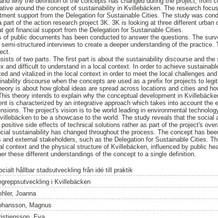
nd why the definition of the concepts has changed during the project, from c
rative around the concept of sustainability in Kvillebäcken. The research focu
ment support from the Delegation for Sustainable Cities. The study was cond
 part of the action research project 3K. 3K is looking at three different urban
t got financial support from the Delegation for Sustainable Cities.
sis of public documents has been conducted to answer the questions. The su
d semi-structured interviews to create a deeper understanding of the practice.
ect.
ists of two parts. The first part is about the sustainability discourse and the
x and difficult to understand in a local context. In order to achieve sustaina
ed and vitalized in the local context in order to meet the local challenges and
nability discourse when the concepts are used as a prefix for projects to legit
theory is about how global ideas are spread across locations and cities and how
 This theory intends to explain why the conceptual development in Kvillebäcke
t is characterized by an integrative approach which takes into account the e
sions. The project's vision is to be world leading in environmental technolog
illebäcken to be a showcase to the world. The study reveals that the social
positive side effects of technical solutions rather as part of the project's over
cial sustainability has changed throughout the process. The concept has bee
 and external stakeholders, such as the Delegation for Sustainable Cities. 
ocal context and the physical structure of Kvillebäcken, influenced by public hea
ther these different understandings of the concept to a single definition.
cialt hållbar stadsutveckling från idé till praktik
egreppsutveckling i Kvillebäcken
ehler, Joanna
ohansson, Magnus
ristiensson, Eva