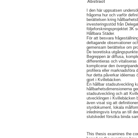
Abstract
I den här uppsatsen undersök
frågorna hur och varför defini
berättelsen kring hållbarhets
investeringsstöd från Deleg
följeforskningsprojektet 3K s
Hållbara Städer.
För att besvara frågeställni
deltagande observationer och 
gemensam berättelse om pro
De teoretiska utgångspunkter
Begreppen är diffusa, komple
differentieras och vitaliser
komplicerar den övergripande 
profilera eller marknadsföra
hur detta påverkar idéernas ö
gjort i Kvillebäcken.
En hållbar stadsutveckling k
hållbarhetsdimensionerna gem
stadsutveckling och att Kvil
utvecklingen i Kvillebäcken b
även visat sig att definitio
styrdokument, lokala målform
inledningsvis knyta an till d
slutskedet försöka binda sa
This thesis examines the con