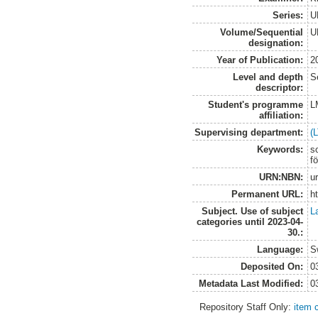
Series:
U
Volume/Sequential
U
designation:
Year of Publication:
2
Level and depth
S
descriptor:
Student's programme
L
affiliation:
Supervising department:
(
Keywords:
s
f
URN:NBN:
u
Permanent URL:
h
Subject. Use of subject
L
categories until 2023-04-
30.:
Language:
S
Deposited On:
0
Metadata Last Modified:
0
Repository Staff Only:
item 