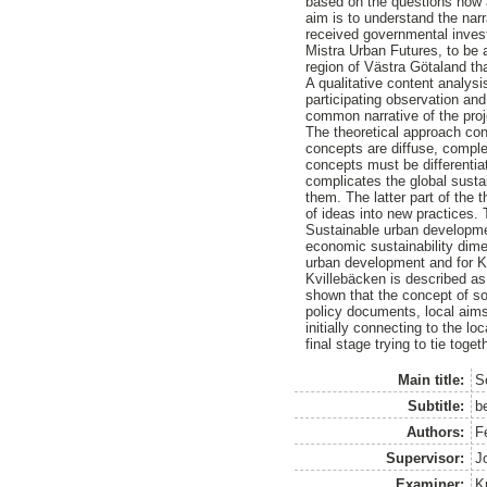
based on the questions how a
aim is to understand the nar
received governmental invest
Mistra Urban Futures, to be a
region of Västra Götaland tha
A qualitative content analy
participating observation an
common narrative of the proj
The theoretical approach cons
concepts are diffuse, comple
concepts must be differentiat
complicates the global sustai
them. The latter part of the 
of ideas into new practices.
Sustainable urban developmen
economic sustainability dimen
urban development and for Kv
Kvillebäcken is described as 
shown that the concept of so
policy documents, local aims
initially connecting to the l
final stage trying to tie toge
Main title:
So
Subtitle:
b
Authors:
F
Supervisor:
J
Examiner:
K