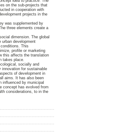
oncept idea to practice. The
ses on the sub-projects that
ucted in cooperation with
 development projects in the
rvey was supplemented by
 The three elements create a
 social dimension. The global
ble urban development
 conditions. This
imize, profile or marketing
 this affects the translation
n takes place.
cological, socially and
y innovation for sustainable
 aspects of development in
all aims. It has also been
n influenced by municipal
The concept has evolved from
lth considerations, to in the