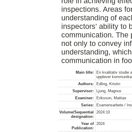
role in achieving effe
inspections. Areas fo
understanding of each
inspectors' ability to 
communication. The 
not only to convey in
understanding, which 
communication in foo
Main title:
En kvalitativ studie
upplever kommunikat
Authors:
Edling, Kristin
Supervisor:
Ljung, Magnus
Examiner:
Eriksson, Mattias
Series:
Examensarbete / Inst
Volume/Sequential
2024:10
designation:
Year of
2024
Publication: