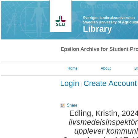
Sveriges lantbruksuniversitet
Swedish University of Agricult
Library
Epsilon Archive for Student Pro
Home
About
B
Login
Create Account
Share
Edling, Kristin
, 202
livsmedelsinspektör
upplever kommunik