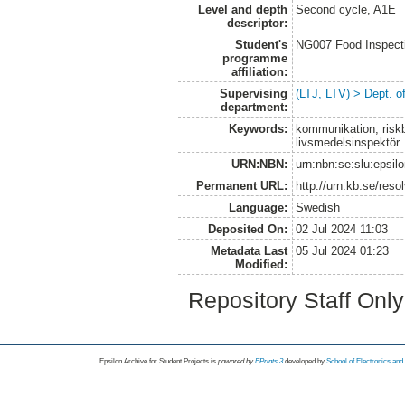
Level and depth
Second cycle, A1E
descriptor:
Student's
NG007 Food Inspecti
programme
affiliation:
Supervising
(LTJ, LTV) > Dept. o
department:
Keywords:
kommunikation, risk
livsmedelsinspektör
URN:NBN:
urn:nbn:se:slu:epsil
Permanent URL:
http://urn.kb.se/res
Language:
Swedish
Deposited On:
02 Jul 2024 11:03
Metadata Last
05 Jul 2024 01:23
Modified:
Repository Staff Onl
Epsilon Archive for Student Projects is
powored by
EPrints 3
developed by
School of Electronics an