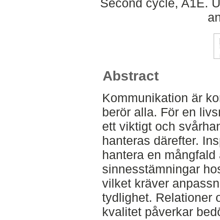
Second cycle, A1E. U
an
Abstract
Kommunikation är kom
berör alla. För en li
ett viktigt och svårh
hanteras därefter. Ins
hantera en mångfald 
sinnesstämningar hos
vilket kräver anpass
tydlighet. Relatione
kvalitet påverkar bed