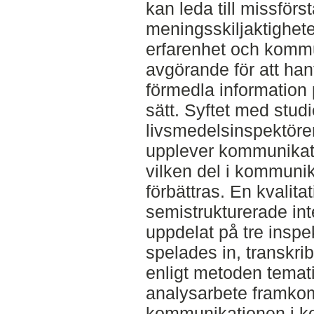
kan leda till missförs
meningsskiljaktighet
erfarenhet och komm
avgörande för att ha
förmedla information p
sätt. Syftet med stud
livsmedelsinspektöre
upplever kommunikat
vilken del i kommuni
förbättras. En kvalit
semistrukturerade in
uppdelat på tre inspe
spelades in, transkr
enligt metoden temati
analysarbete framko
kommunikationen i kon