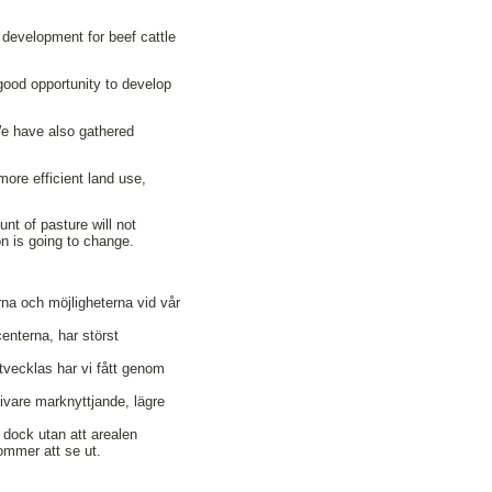
 development for beef cattle
good opportunity to develop
 We have also gathered
more efficient land use,
unt of pasture will not
n is going to change.
rna och möjligheterna vid vår
centerna, har störst
tvecklas har vi fått genom
ivare marknyttjande, lägre
 dock utan att arealen
ommer att se ut.