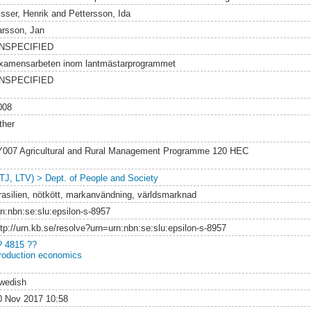
isser, Henrik
and
Pettersson, Ida
arsson, Jan
NSPECIFIED
xamensarbeten inom lantmästarprogrammet
NSPECIFIED
008
ther
Y007 Agricultural and Rural Management Programme 120 HEC
LTJ, LTV) > Dept. of People and Society
rasilien, nötkött, markanvändning, världsmarknad
rn:nbn:se:slu:epsilon-s-8957
ttp://urn.kb.se/resolve?urn=urn:nbn:se:slu:epsilon-s-8957
? 4815 ??
roduction economics
wedish
0 Nov 2017 10:58