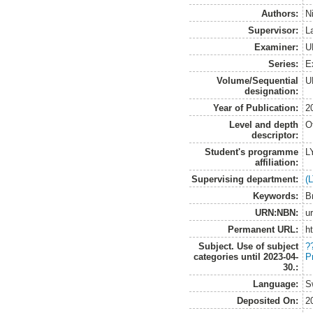
Authors:
N
Supervisor:
L
Examiner:
U
Series:
E
Volume/Sequential
U
designation:
Year of Publication:
2
Level and depth
O
descriptor:
Student's programme
L
affiliation:
Supervising department:
(
Keywords:
B
URN:NBN:
u
Permanent URL:
h
Subject. Use of subject
?
categories until 2023-04-
P
30.:
Language:
S
Deposited On:
2