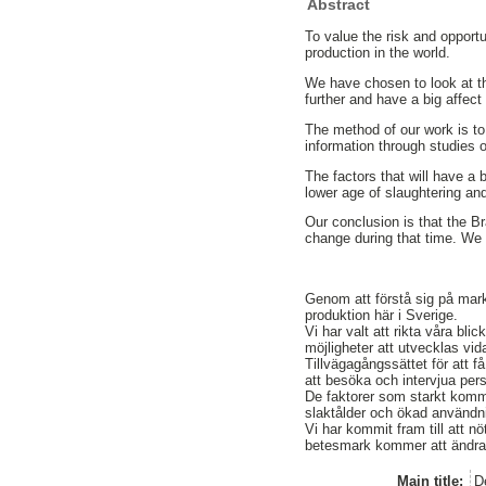
Abstract
To value the risk and opport
production in the world.
We have chosen to look at th
further and have a big affect
The method of our work is to
information through studies of
The factors that will have a 
lower age of slaughtering an
Our conclusion is that the Br
change during that time. We 
Genom att förstå sig på mark
produktion här i Sverige.
Vi har valt att rikta våra bl
möjligheter att utvecklas vi
Tillvägagångssättet för att 
att besöka och intervjua pers
De faktorer som starkt komm
slaktålder och ökad användni
Vi har kommit fram till att 
betesmark kommer att ändras.
Main title:
D