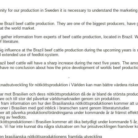
unity for our production in Sweden it is necessary to understand the marketing
e Brazil beef cattle production. They are one of the biggest producers, have 
 at the world market.
 gather information from experts of beef cattle production, located in Brazil.
 literature.
big influence at the Brazil beef cattle production during the upcoming years is 
d extended use of feedlot-system.
azil beef cattle will have a sharp increase during the next five years. The amo
have no conclusion about how the price development of worlds beef productio
,
nadsutveckling för nötköttsproduktion i Världen kan man bättre värdera riske
ickar mot Brasilien och dess nötköttsproduktion då de är bland de största produ
dare och till stor del påverkar världsmarknaden genom sin produktion.
få fram information om hur den Brasilianska nötköttsproduktionen kommer att u
oner i Brasilien med god inblick i branschen samt genom litteraturstudier.
er att påverka produktionsförändringarna under kommande år är främst effekt
ng av feedlots.
nötköttsproduktionen i Brasilien kommer att öka betydligt under kommande 5 år,
 Vi har inte kunnat dra några slutsatser om hur prisutvecklingen framöver k
en brasilianska nötköttsproduktionens framtida utveckling