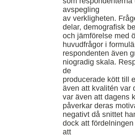
som respondenterna u
avspegling
av verkligheten. Fråg
delar, demografisk be
och jämförelse med ö
huvudfrågor i formul
respondenten även gr
niogradig skala. Res
de
producerade kött till
även att kvalitén var 
var även att dagens 
påverkar deras motiva
negativt då snittet 
dock att fördelninge
att