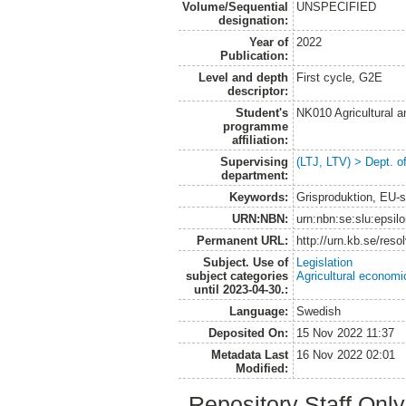
Volume/Sequential
UNSPECIFIED
designation:
Year of
2022
Publication:
Level and depth
First cycle, G2E
descriptor:
Student's
NK010 Agricultural 
programme
affiliation:
Supervising
(LTJ, LTV) > Dept. o
department:
Keywords:
Grisproduktion, EU-st
URN:NBN:
urn:nbn:se:slu:epsil
Permanent URL:
http://urn.kb.se/res
Subject. Use of
Legislation
subject categories
Agricultural economi
until 2023-04-30.:
Language:
Swedish
Deposited On:
15 Nov 2022 11:37
Metadata Last
16 Nov 2022 02:01
Modified:
Repository Staff Onl