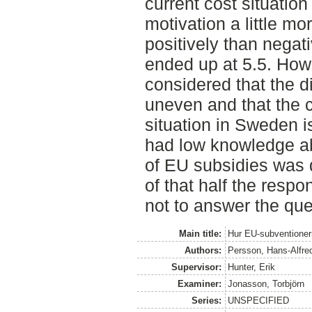
current cost situation 
motivation a little mo
positively than negat
ended up at 5.5. How
considered that the d
uneven and that the 
situation in Sweden i
had low knowledge a
of EU subsidies was 
of that half the resp
not to answer the que
Main title:
Hur EU-subventioner
Authors:
Persson, Hans-Alfre
Supervisor:
Hunter, Erik
Examiner:
Jonasson, Torbjörn
Series:
UNSPECIFIED