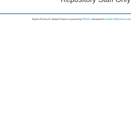
Epsilon Archive for Student Projects is
powored by
EPrints 3
developed by
School of Electronics an