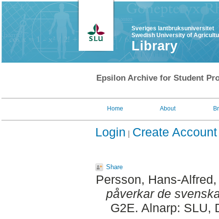
Sveriges lantbruksuniversitet
Swedish University of Agricult
Library
Epsilon Archive for Student Pro
Home
About
B
Login
Create Account
Share
Persson, Hans-Alfred
,
påverkar de svenska
G2E. Alnarp: SLU, 